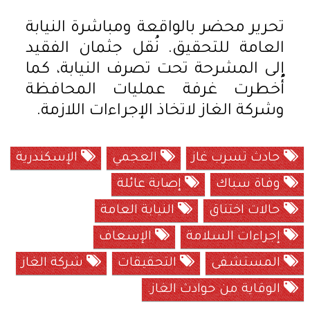
تحرير محضر بالواقعة ومباشرة النيابة
العامة للتحقيق. نُقل جثمان الفقيد
إلى المشرحة تحت تصرف النيابة، كما
أُخطرت غرفة عمليات المحافظة
وشركة الغاز لاتخاذ الإجراءات اللازمة.
حادث تسرب غاز
العجمي
الإسكندرية
وفاة سباك
إصابة عائلة
حالات اختناق
النيابة العامة
إجراءات السلامة
الإسعاف
المستشفى
التحقيقات
شركة الغاز
الوقاية من حوادث الغاز.