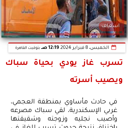
اسعاف
الخميس، 8 فبراير 2024
12:19 صـ
بتوقيت القاهرة
تسرب غاز يودي بحياة سباك
ويصيب أسرته
في حادث مأساوي بمنطقة العجمي،
غربي الإسكندرية، لقي سباك مصرعه
وأصيب نجليه وزوجته وشقيقتها