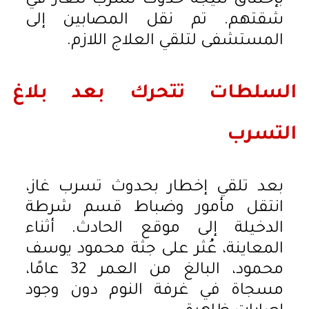
بإختناق نتيجة حدوث تسرب للغاز في
شقتهم. تم نقل المصابين إلى
المستشفى لتلقي العلاج اللازم.
السلطات تتحرك بعد بلاغ
التسرب
بعد تلقي إخطار بحدوث تسرب غاز،
انتقل مأمور وضباط قسم شرطة
الدخيلة إلى موقع الحادث. أثناء
المعاينة، عُثر على جثة محمود يوسف
محمود، البالغ من العمر 32 عامًا،
مسجاة في غرفة النوم دون وجود