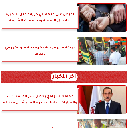
القبض على متهم في جريمة قتل بالجيزة:
تفاصيل القضية وتحقيقات الشرطة
جريمة قتل مروعة تهز مدينة فارسكور في
دمياط
آخر الأخبار
محافظ سوهاج يحظر نشر المستندات
والقرارات الداخلية عبر «السوشيال ميديا»