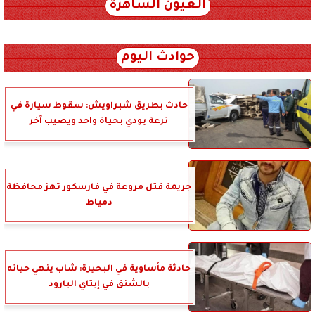
العيون الساهرة
xml_json/rss/~12.xml x0n not found
حوادث اليوم
حادث بطريق شبراويش: سقوط سيارة في
ترعة يودي بحياة واحد ويصيب آخر
جريمة قتل مروعة في فارسكور تهز محافظة
دمياط
حادثة مأساوية في البحيرة: شاب ينهي حياته
بالشنق في إيتاي البارود