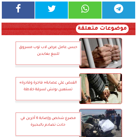
موضوعات متعلقة
حبس عامل عرض لاب توب مسروق
للبيع بعابدين
القبض علي عصابة« فاجرة وقادرة»
تستعين بونش لسرقة خلاطة
مصرع شخص وإصابة 6 آخرين في
حادث تصادم بالبحيرة