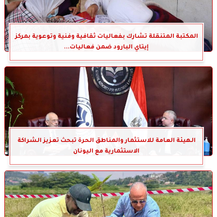
المكتبة المتنقلة تشارك بفعاليات ثقافية وفنية وتوعوية بمركز
إيتاي البارود ضمن فعاليات...
الهيئة العامة للاستثمار والمناطق الحرة تبحث تعزيز الشراكة
الاستثمارية مع اليونان