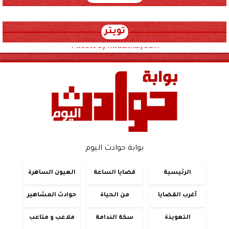
تويتر
Tweets by hwadithalyoum
بوابة حوادث اليوم
الرئيسية
قضايا الساعة
العيون الساهرة
أغرب القضايا
من الحياة
حوادث المشاهير
التعويذة
سكة الندامة
ملاعب و متاعب