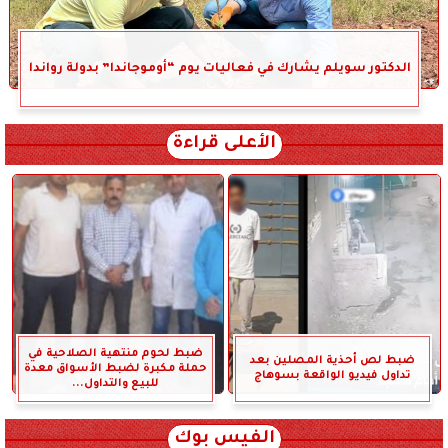
الدكتور سويلم يشارك في فعاليات يوم “أوموجاندا” بدولة رواندا
الأعلى قراءة
ضبط لحوم منتهية الصلاحية في
ضبط لص أحذية المصلين بعد
حملة مكبرة لضبط الأسواق معدة
تداول فيديو الواقعة بسوهاج
للبيع والتداول...
الفيس بوك