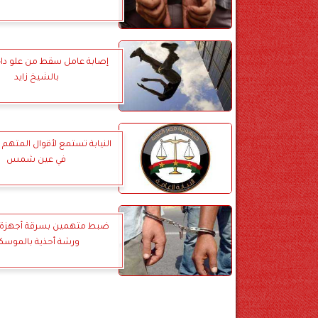
إصابة عامل سقط من علو دا
بالشيخ زايد
النيابة تستمع لأقوال المتهم 
في عين شمس
ضبط متهمين بسرقة أجهزة 
ورشة أحذية بالموسك