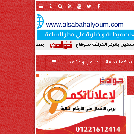
 المراغة سوهاج
بعد ضبط حمير مذبوحة في محافظة س
سكة الندامة
ملاعب و متاعب