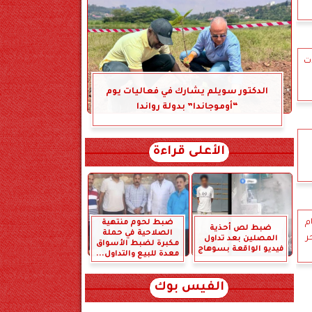
ت
الدكتور سويلم يشارك في فعاليات يوم
“أوموجاندا” بدولة رواندا
الأعلى قراءة
م
ضبط لحوم منتهية
ضبط لص أحذية
الصلاحية في حملة
ر
المصلين بعد تداول
مكبرة لضبط الأسواق
فيديو الواقعة بسوهاج
معدة للبيع والتداول...
الفيس بوك