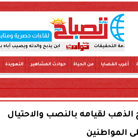
ابن يذبح والدته ويصيب أباه بسكين بمركز
أغرب القضايا
من الحياة
حوادث المشاهير
التعويذة
الذهب لقيامه بالنصب والاحتيال
ى المواطنين