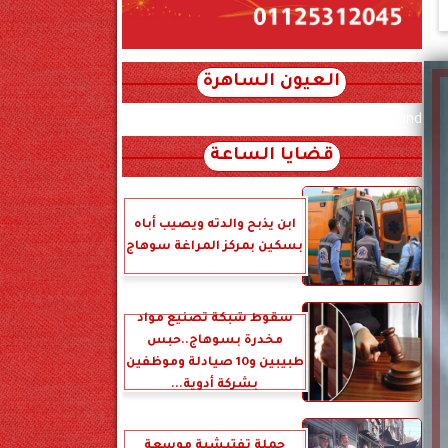
العيون الساهرة
xml_json/rss/~12.xml x0n not found
قضايا الساعة
ابن يذبح والدته ويصيب أباه
بسكين بمركز المراغة سوهاج
سقوط شبكة تصنيع مواد
مخدرة بسوهاج..حبس
طبيبين و10 صيادلة وموظفين
بشركة أدوية...
حملة تفتيشية موسعة