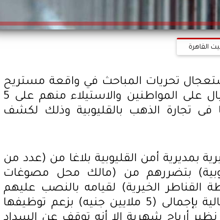
يت القاهرة
باستعجال تحريات المباحث في واقعة مستريح
الذهب لقيامه بالنصب والإحتيال على المواطنين والاستيلاء منهم على 5
 فى تجارة الذهب بالقليوبية وذلك لكشف
ية بمديرية أمن القليوبية بلاغا من (عدد من
يوبية) بتضررهم من (مالك محل مصوغات
ة القناطر الخيرية) لقيامه بالنصب عليهم
والتحصل منهم على مبالغ مالية بإجمالى (5 ملايين جنيه) بزعم توظيفها
نظير أرباح شهرية إلا أنه توقف عن السداد