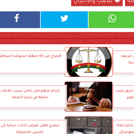
مة
لنصب والاحتيال
لتزييف
الإفراج عن 60 متهمًا محبوسًا احتياطيًا
بية
ة حريق نشب
إعدام متهم قتل عامل بسبب خلافات
وبر
سابقة في شبرا الخيمة
بتزاز فتاة
مصرع طفل تعرض لحادث سيارة فى
لسوشيال
بلبيس بالشرقية