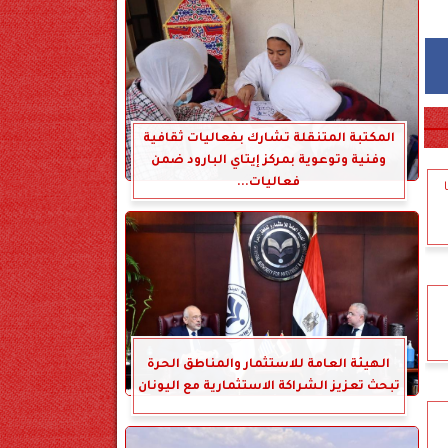
المكتبة المتنقلة تشارك بفعاليات ثقافية
وفنية وتوعوية بمركز إيتاي البارود ضمن
فعاليات...
الهيئة العامة للاستثمار والمناطق الحرة
تبحث تعزيز الشراكة الاستثمارية مع اليونان