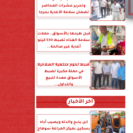
وتحرير عشرات المحاضر
لضمان سلامة الأغذية بجرجا
قبل طرحها بالأسواق.. حملات
سلامة الغذاء تضبط 530 كيلو
أغذية غير صالحة...
ضبط لحوم منتهية الصلاحية
في حملة مكبرة لضبط
الأسواق معدة للبيع
والتداول...
آخر الأخبار
ابن يذبح والدته ويصيب أباه
بسكين بمركز المراغة سوهاج