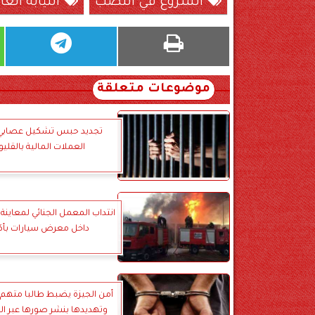
الشروع في النصب
النيابة العا
موضوعات متعلقة
تجديد حبس تشكيل عصابي 
العملات المالية بالقليو
انتداب المعمل الجنائي لمعاين
داخل معرض سيارات بأكت
أمن الجيزة يضبط طالبا متهم با
وتهديدها بنشر صورها عبر ا