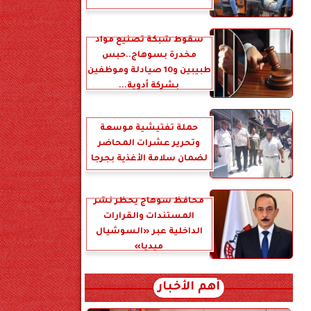
سقوط شبكة تصنيع مواد
مخدرة بسوهاج..حبس
طبيبين و10 صيادلة وموظفين
بشركة أدوية...
حملة تفتيشية موسعة
وتحرير عشرات المحاضر
لضمان سلامة الأغذية بجرجا
محافظ سوهاج يحظر نشر
المستندات والقرارات
الداخلية عبر «السوشيال
ميديا»
أهم الأخبار