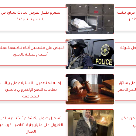
ة حريق نشب
مصرع طفل تعرض لحادث سيارة فى
وبر
بلبيس بالشرقية
خل شركة
القبض على متهمين أثناء تبادلهما عملا
أجنبية ومحلية بالجيزة
على سائق
إحالة المتهمين بالاستيلاء على بيانات
بحر الأحمر
بطاقات الدفع الإلكتروني بالجيزة
للمحاكمة
من داخل
تسجيل صوتي يكشفاء أستيلاء سلمى
ي
الغزولي علي مليار جنية..تفاصيا اغرب م
الخيال