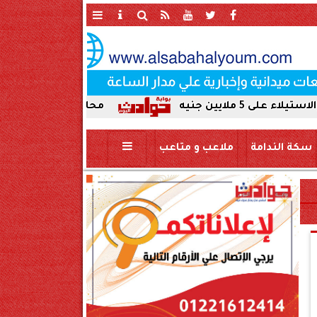
محافظ سوهاج يحيل واقعة ردم نهر ا
سكة الندامة
ملاعب و متاعب