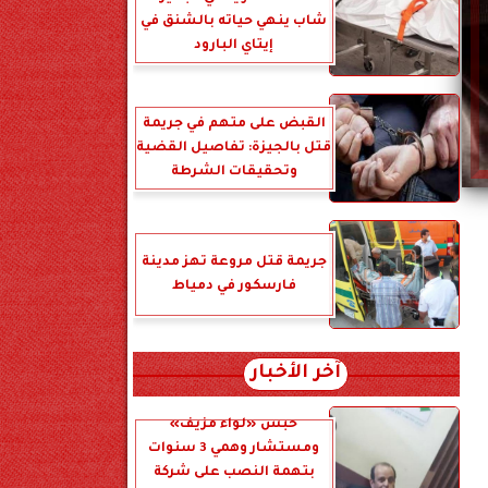
شاب ينهي حياته بالشنق في
إيتاي البارود
القبض على متهم في جريمة
قتل بالجيزة: تفاصيل القضية
وتحقيقات الشرطة
جريمة قتل مروعة تهز مدينة
فارسكور في دمياط
آخر الأخبار
حبس «لواء مزيف»
ومستشار وهمي 3 سنوات
بتهمة النصب على شركة