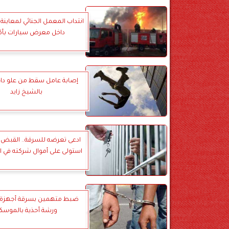
انتداب المعمل الجنائي لمعاين
داخل معرض سيارات بأكت
إصابة عامل سقط من علو دا
بالشيخ زايد
ادعى تعرضه للسرقة.. القبض 
استولى على أموال شركته في ال
ضبط متهمين بسرقة أجهزة 
ورشة أحذية بالموسك