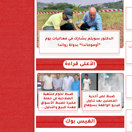
الدكتور سويلم يشارك في فعاليات يوم
“أوموجاندا” بدولة رواندا
ت
الأعلى قراءة
ضبط لحوم منتهية
ضبط لص أحذية
الصلاحية في حملة
المصلين بعد تداول
مكبرة لضبط الأسواق
فيديو الواقعة بسوهاج
معدة للبيع والتداول...
الفيس بوك
ن