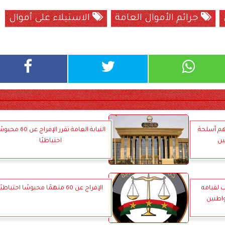
جرائم الأموال العامة
الاستيلاء على أموال
حوزتهم أسلحة
النيابة العامة تقرر الإفراج عن 60 
ين
احتياطيًا
 لقيامه
الإفراج عن 60 متهمًا محبوسًا احتياطيًا
واطنين