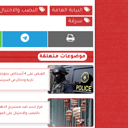
النيابة العامة
النصب والاحتيال
سرقة
موضوعات متعلقة
القبض على 4 أشخاص ب
نارية وذخائر في البدرش
قرار جديد ضد مستريح الذهب
بالنصب والاحتيال على الم