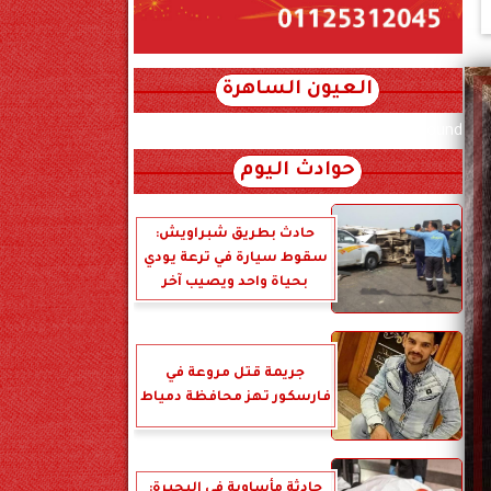
العيون الساهرة
xml_json/rss/~12.xml x0n not found
حوادث اليوم
حادث بطريق شبراويش:
سقوط سيارة في ترعة يودي
بحياة واحد ويصيب آخر
جريمة قتل مروعة في
فارسكور تهز محافظة دمياط
حادثة مأساوية في البحيرة: