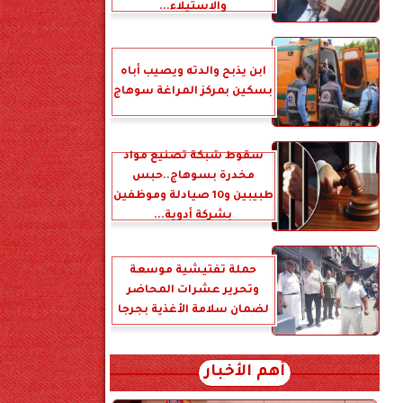
والاستيلاء...
ابن يذبح والدته ويصيب أباه
بسكين بمركز المراغة سوهاج
سقوط شبكة تصنيع مواد
مخدرة بسوهاج..حبس
طبيبين و10 صيادلة وموظفين
بشركة أدوية...
حملة تفتيشية موسعة
وتحرير عشرات المحاضر
لضمان سلامة الأغذية بجرجا
أهم الأخبار