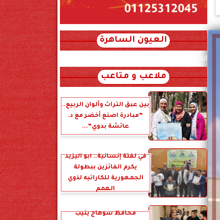
العيون الساهرة
xml_json/rss/~12.xml x0n not found
ملاعب و متاعب
بين عبق التراث وألوان الربيع..
”مبادرة اصنع أخضر مع د.
عائشة بدوي”...
في لفتة إنسانية.. أبو اليزيد
يكرم الفائزين ببطولة
الجمهورية للكاراتيه لذوي
الهمم
محافظ سوهاج ينيب