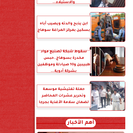
والاستيلاء...
ابن يذبح والدته ويصيب أباه
بسكين بمركز المراغة سوهاج
سقوط شبكة تصنيع مواد
مخدرة بسوهاج..حبس
طبيبين و10 صيادلة وموظفين
بشركة أدوية...
حملة تفتيشية موسعة
وتحرير عشرات المحاضر
لضمان سلامة الأغذية بجرجا
أهم الأخبار