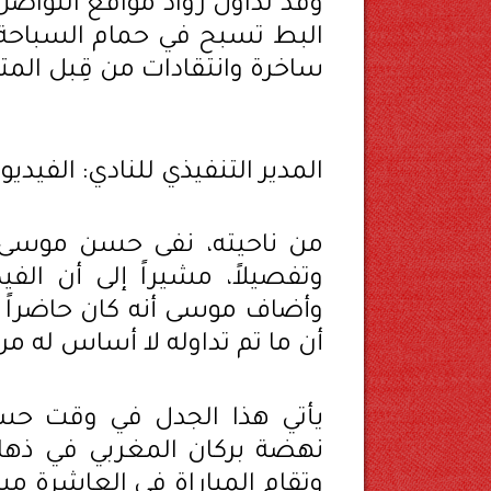
وقد تداول رواد مواقع التواص
البط تسبح في حمام السباحة 
ساخرة وانتقادات من قِبل المت
المدير التنفيذي للنادي: الفي
من ناحيته، نفى حسن موسى، ال
وتفصيلاً، مشيراً إلى أن ال
وأضاف موسى أنه كان حاضراً ف
أن ما تم تداوله لا أساس له م
يأتي هذا الجدل في وقت حس
وتقام المباراة في العاشرة مس