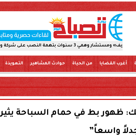
ب على شركة والاستيلاء على 5 ملايين جنيه
أغرب القضايا
من الحياة
حوادث المشاهير
التعويذة
ك: ظهور بط في حمام السباحة يثير
دلاً واسعاً”