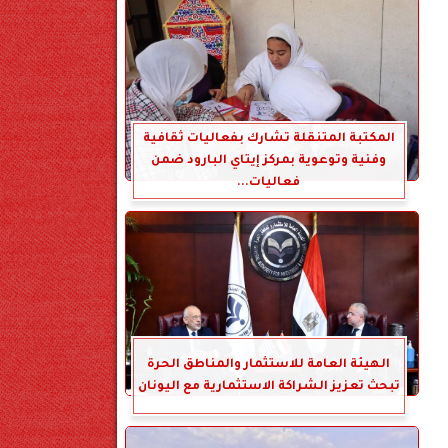
المكتبة المتنقلة تشارك بفعاليات ثقافية
وفنية وتوعوية بمركز إيتاي البارود ضمن
فعاليات...
الهيئة العامة للاستثمار والمناطق الحرة
تبحث تعزيز الشراكة الاستثمارية مع اليونان