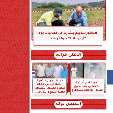
الدكتور سويلم يشارك في فعاليات يوم
“أوموجاندا” بدولة رواندا
الأعلى قراءة
ضبط لحوم منتهية
ضبط لص أحذية
الصلاحية في حملة
المصلين بعد تداول
مكبرة لضبط الأسواق
فيديو الواقعة بسوهاج
معدة للبيع والتداول...
الفيس بوك