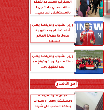
السكرتير المساعد لتفقد
حالة مصابي حادث جرجا
بالمستشفى الجامعي...
وزير الشباب والرياضة يهنئ
أحمد هشام بعد تتويجه
ببرونزية بطولة العالم
للسلاح...
وزير الشباب والرياضة يهنئ
بعثة مصر للووشو كونغ فو
بعد تحقيق 10...
آخر الأخبار
حبس «لواء مزيف»
ومستشار وهمي 3 سنوات
بتهمة النصب على شركة