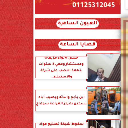
العيون الساهرة
xml_json/rss/~12.xml x0n not found
قضايا الساعة
حبس «لواء مزيف»
ومستشار وهمي 3 سنوات
بتهمة النصب على شركة
والاستيلاء...
ابن يذبح والدته ويصيب أباه
بسكين بمركز المراغة سوهاج
سقوط شبكة تصنيع مواد