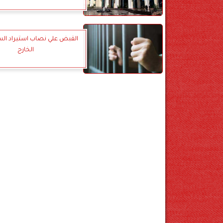
القبض علي نصاب استيراد الس
الخارج