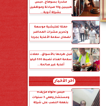
مخدرة بسوهاج..حبس
طبيبين و10 صيادلة وموظفين
بشركة أدوية...
حملة تفتيشية موسعة
وتحرير عشرات المحاضر
لضمان سلامة الأغذية بجرجا
قبل طرحها بالأسواق.. حملات
سلامة الغذاء تضبط 530 كيلو
أغذية غير صالحة...
آخر الأخبار
حبس «لواء مزيف»
ومستشار وهمي 3 سنوات
بتهمة النصب على شركة