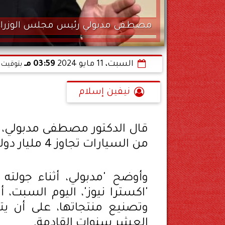
مصطفى مدبولي رئيس مجلس الوزراء
السبت، 11 مايو 2024
03:59 مـ
بتوقيت 
نيفين إسلام
قال الدكتور مصطفى مدبولي، 
من السيارات تجاوز 4 مليار دولار.
وأوضح 'مدبولي، أثناء جولته
'اكسترا نيوز'، اليوم السبت،
وتصنيع منتجاتها، على أن ي
العشر سنوات القادمة.