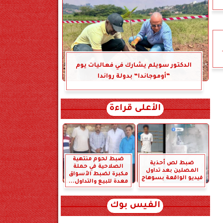
د
الدكتور سويلم يشارك في فعاليات يوم
“أوموجاندا” بدولة رواندا
الأعلى قراءة
ضبط لحوم منتهية
ضبط لص أحذية
الصلاحية في حملة
المصلين بعد تداول
مكبرة لضبط الأسواق
فيديو الواقعة بسوهاج
معدة للبيع والتداول...
الفيس بوك