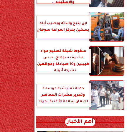
والاستيلاء...
ابن يذبح والدته ويصيب أباه
بسكين بمركز المراغة سوهاج
سقوط شبكة تصنيع مواد
مخدرة بسوهاج..حبس
طبيبين و10 صيادلة وموظفين
بشركة أدوية...
حملة تفتيشية موسعة
وتحرير عشرات المحاضر
لضمان سلامة الأغذية بجرجا
أهم الأخبار