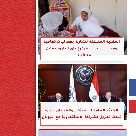
المكتبة المتنقلة تشارك بفعاليات ثقافية
وفنية وتوعوية بمركز إيتاي البارود ضمن
فعاليات...
الهيئة العامة للاستثمار والمناطق الحرة
تبحث تعزيز الشراكة الاستثمارية مع اليونان