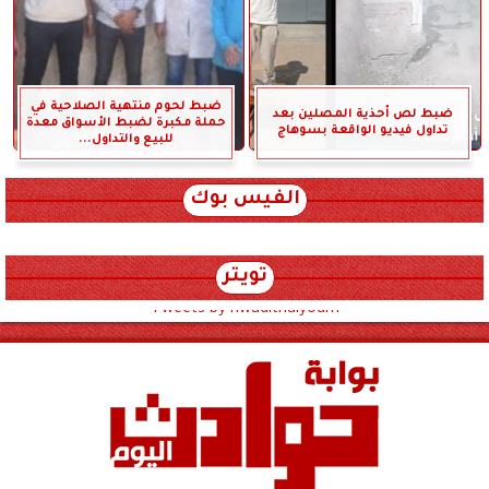
ضبط لحوم منتهية الصلاحية في
ضبط لص أحذية المصلين بعد
حملة مكبرة لضبط الأسواق معدة
تداول فيديو الواقعة بسوهاج
للبيع والتداول...
الفيس بوك
تويتر
Tweets by hwadithalyoum