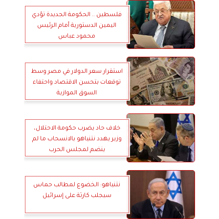
فلسطين .. الحكومة الجديدة تؤدي
اليمين الدستورية أمام الرئيس
محمود عباس
استقرار سعر الدولار في مصر وسط
توقعات بتحسن الاقتصاد واحتفاء
السوق الموازية
خلاف حاد يضرب حكومة الاحتلال،
وزير يهدد نتنياهو بالانسحاب ما لم
ينضم لمجلس الحرب
نتنياهو: الخضوع لمطالب حماس
سيجلب كارثة على إسرائيل