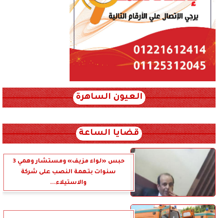
العيون الساهرة
xml_json/rss/~12.xml x0n not found
قضايا الساعة
حبس «لواء مزيف» ومستشار وهمي 3
سنوات بتهمة النصب على شركة
والاستيلاء...