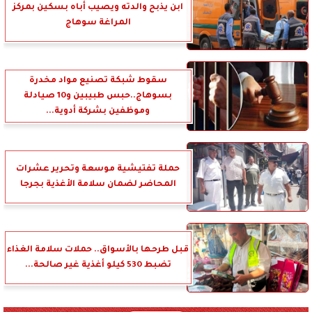
ابن يذبح والدته ويصيب أباه بسكين بمركز
المراغة سوهاج
سقوط شبكة تصنيع مواد مخدرة
بسوهاج..حبس طبيبين و10 صيادلة
وموظفين بشركة أدوية...
حملة تفتيشية موسعة وتحرير عشرات
المحاضر لضمان سلامة الأغذية بجرجا
قبل طرحها بالأسواق.. حملات سلامة الغذاء
تضبط 530 كيلو أغذية غير صالحة...