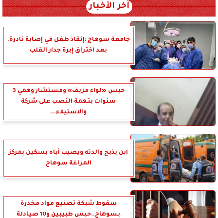
آخر الأخبار
جامعة سوهاج :إنقاذ طفل في إصابة نادرة.
بعد اختراق إبرة جدار القلب
حبس «لواء مزيف» ومستشار وهمي 3
سنوات بتهمة النصب على شركة
والاستيلاء...
ابن يذبح والدته ويصيب أباه بسكين بمركز
المراغة سوهاج
سقوط شبكة تصنيع مواد مخدرة
بسوهاج..حبس طبيبين و10 صيادلة