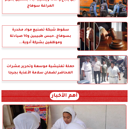
المراغة سوهاج
سقوط شبكة تصنيع مواد مخدرة
بسوهاج..حبس طبيبين و10 صيادلة
وموظفين بشركة أدوية...
حملة تفتيشية موسعة وتحرير عشرات
المحاضر لضمان سلامة الأغذية بجرجا
أهم الأخبار