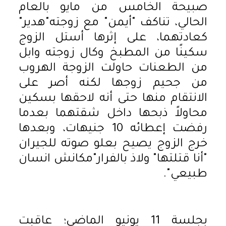
صبيحة الخامس من مايو بالعام
الحالي، تناكف "أيمن" مع زوجته"هدير"
كعادتهما، على إثرها أستل الزوج
سكينًا من المطبخ وكال زوجته وابل
من الطعنات حاولت الزوجة الهروب
من جحيم زوجها لكنه أصر على
الانتقام منها حتى أنه لاحقها بسكين
محاولاً ذبحها داخل شقتهما بعدما
رفضت إعطائه 10 جنيهات، وبعدها
خرج الزوج يصيح بعلو صوته للجيران
"أنا قتلتها" ولاذ بالفرار"مكانش انسان
طبيعي".
بجلسة 11 يونيو الماضي؛ عاقبت