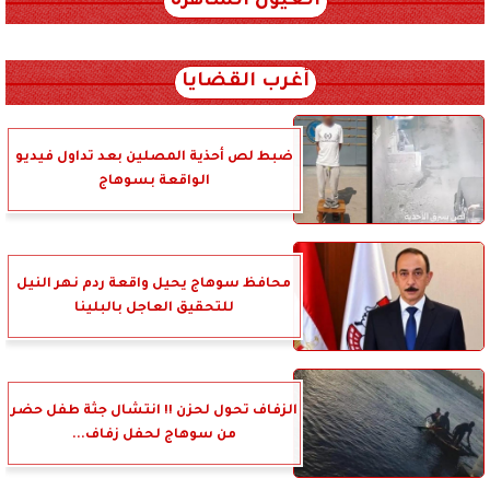
العيون الساهرة
xml_json/rss/~12.xml x0n not found
أغرب القضايا
ضبط لص أحذية المصلين بعد تداول فيديو
الواقعة بسوهاج
محافظ سوهاج يحيل واقعة ردم نهر النيل
للتحقيق العاجل بالبلينا
الزفاف تحول لحزن !! انتشال جثة طفل حضر
من سوهاج لحفل زفاف...