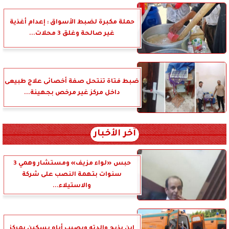
حملة مكبرة لضبط الأسواق : إعدام أغذية
غير صالحة وغلق 3 محلات...
ضبط فتاة تنتحل صفة أخصائى علاج طبيعى
داخل مركز غير مرخص بجهينة...
آخر الأخبار
حبس «لواء مزيف» ومستشار وهمي 3
سنوات بتهمة النصب على شركة
والاستيلاء...
ابن يذبح والدته ويصيب أباه بسكين بمركز