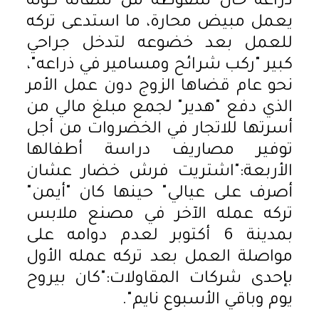
ذراعه حال سقوطه من سقاله كونه
يعمل مبيض محارة، ما استدعى تركه
للعمل بعد خضوعه لتدخل جراحي
كبير "ركب شرائح ومسامير في ذراعه"،
نحو عام قضاها الزوج دون عمل الأمر
الذي دفع "هدير" لجمع مبلغ مالي من
أسرتها للاتجار في الخضروات من أجل
توفير مصاريف دراسة أطفالها
الأربعة:"اشتريت فرش خضار عشان
أصرف على عيالي" حينها كان "أيمن"
تركه عمله الآخر في مصنع ملابس
بمدينة 6 أكتوبر لعدم دوامه على
مواصلة العمل بعد تركه عمله الأول
بإحدى شركات المقاولات:"كان بيروح
يوم وباقي الأسبوع نايم".