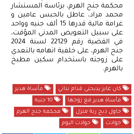
محكمة جنح الهرم، برئاسة المستشار
محمد مراد، عاطل بالحبس عامين و
غرامة مالية قدرها 15 ألف جنيه وواحد
على سبيل التعويض المدني المؤقت،
في القضية رقم 22129 لسنة 2024
جنح الهرم، على خلفية اتهامه بالتعدي
على زوجته باستخدام سكين مطبخ
بالهرم.
كان عايز يدبحنى قدام بناتي
مأساة هدير
مأساة هدير مع زوجها
10 جنيه
حاول ذبح ربة منزل
محكمة جنح الهرم
حوادث
حوادث اليوم