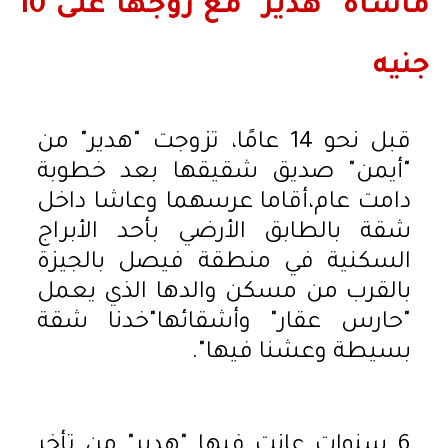
مأساة "هدير" مع زوجها على 10
جنيه
قبل نحو 14 عامًا، تزوجت "هدير" من
"أيمن" صديق شقيقها بعد خطوبة
دامت عام،أقاما عرسهما وعاشا داخل
شقة بالطابق الأرضي بأحد الأبراج
السكنية في منطقة فيصل بالجيزة
بالقرب من مسكن والدها الذي يعمل
"حارس عقار" وأشقائها"خدنا شقة
بسيطة وعشنا فيها".
6 سنوات عانت فيها "هدير" من تأخر