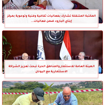
المكتبة المتنقلة تشارك بفعاليات ثقافية وفنية وتوعوية بمركز
إيتاي البارود ضمن فعاليات...
الهيئة العامة للاستثمار والمناطق الحرة تبحث تعزيز الشراكة
الاستثمارية مع اليونان