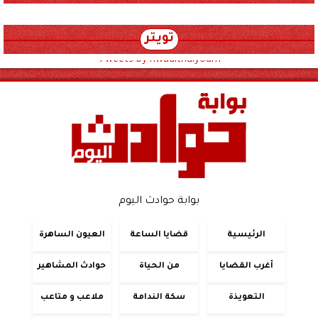
تويتر
Tweets by hwadithalyoum
بوابة حوادث اليوم
الرئيسية
قضايا الساعة
العيون الساهرة
أغرب القضايا
من الحياة
حوادث المشاهير
التعويذة
سكة الندامة
ملاعب و متاعب