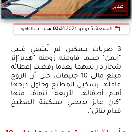
هدير
الجمعة، 5 يوليو 2024
03:31 مـ
بتوقيت القاهرة
3 ضربات بسكين لم تُشفي غليل
"أيمن" حينما قاومته زوجته "هدير"إثر
شجار دار بينهما بعدما رفضت إعطائه
مبلغ مالي 10 جنيهات، حتى أن الزوج
غافلها بسكين المطبخ وحاول ذبحها
أمام أطفالها الأربعة انتقامًا منها
"كان عايز يدبحني بسكينة المطبخ
قدام بناتي".