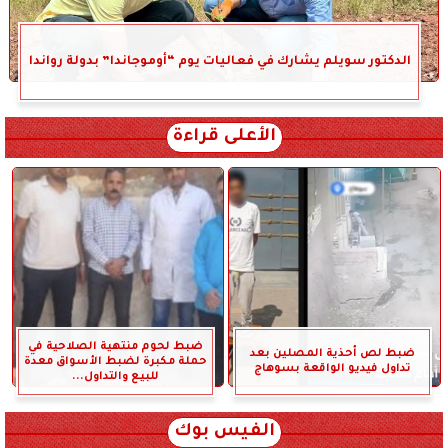
الدكتور سويلم يشارك في فعاليات يوم “أوموجاندا” بدولة رواندا
الأعلى قراءة
ضبط لحوم منتهية الصلاحية في
ضبط لص أحذية المصلين بعد
حملة مكبرة لضبط الأسواق معدة
تداول فيديو الواقعة بسوهاج
للبيع والتداول...
الفيس بوك