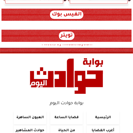
الفيس بوك
تويتر
Tweets by hwadithalyoum
بوابة حوادث اليوم
الرئيسية
قضايا الساعة
العيون الساهرة
أغرب القضايا
من الحياة
حوادث المشاهير