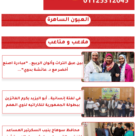
العيون الساهرة
xml_json/rss/~12.xml x0n not found
ملاعب و متاعب
بين عبق التراث وألوان الربيع.. ”مبادرة اصنع
أخضر مع د. عائشة بدوي”...
في لفتة إنسانية.. أبو اليزيد يكرم الفائزين
ببطولة الجمهورية للكاراتيه لذوي الهمم
محافظ سوهاج ينيب السكرتير المساعد