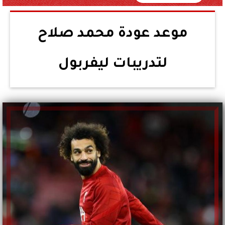
موعد عودة محمد صلاح
لتدريبات ليفربول