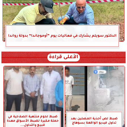
الدكتور سويلم يشارك في فعاليات يوم “أوموجاندا” بدولة رواندا
الأعلى قراءة
ضبط لحوم منتهية الصلاحية في
ضبط لص أحذية المصلين بعد
حملة مكبرة لضبط الأسواق معدة
تداول فيديو الواقعة بسوهاج
للبيع والتداول...