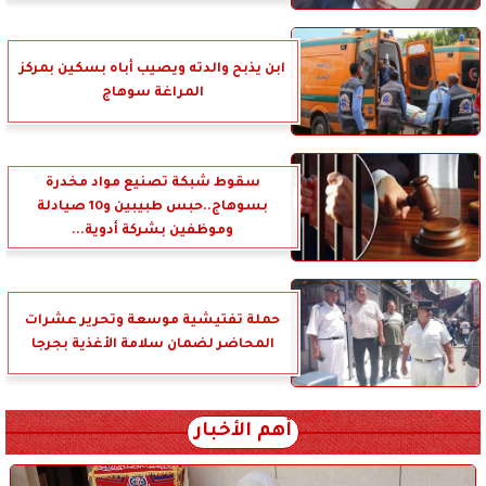
ابن يذبح والدته ويصيب أباه بسكين بمركز
المراغة سوهاج
سقوط شبكة تصنيع مواد مخدرة
بسوهاج..حبس طبيبين و10 صيادلة
وموظفين بشركة أدوية...
حملة تفتيشية موسعة وتحرير عشرات
المحاضر لضمان سلامة الأغذية بجرجا
أهم الأخبار