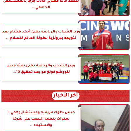
لتفقد حالة مصابي حادث جرجا بالمستشفى
الجامعي...
وزير الشباب والرياضة يهنئ أحمد هشام بعد
تتويجه ببرونزية بطولة العالم للسلاح...
وزير الشباب والرياضة يهنئ بعثة مصر
للووشو كونغ فو بعد تحقيق 10...
آخر الأخبار
حبس «لواء مزيف» ومستشار وهمي 3
سنوات بتهمة النصب على شركة
والاستيلاء...