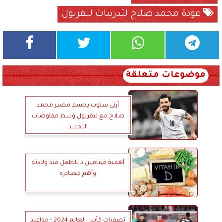
عودة محمد صلاح لتدريبات ليفربول
موضوعات متعلقة
أرني سلوت يحسم مصير محمد
صلاح مع ليفربول وسط مفاوضات
التجديد
أهمية فيتامين د للطفل منذ ولادته
وأهم مصادره
تصفيات كأس العالم 2024 - مواعيد