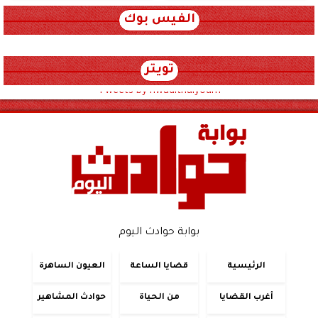
الفيس بوك
تويتر
Tweets by hwadithalyoum
بوابة حوادث اليوم
الرئيسية
قضايا الساعة
العيون الساهرة
أغرب القضايا
من الحياة
حوادث المشاهير