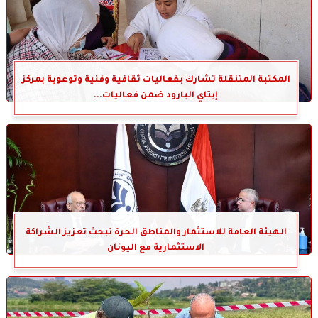
المكتبة المتنقلة تشارك بفعاليات ثقافية وفنية وتوعوية بمركز
إيتاي البارود ضمن فعاليات...
الهيئة العامة للاستثمار والمناطق الحرة تبحث تعزيز الشراكة
الاستثمارية مع اليونان