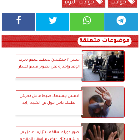
حوادث
حوادث اليوم
موضوعات متعلقة
حبس 7 متهمين بخطف عضو بحزب
الوفد وإجباره على تصوير فيديو اعتذار
لامس جسدها.. ضبط عامل تحرش
بطفلة داخل مول في الشيخ زايد
صور عورته بهاتفه لابتزازه.. عامل في
ورشة يهتك عرض مراهقا بالمقطم