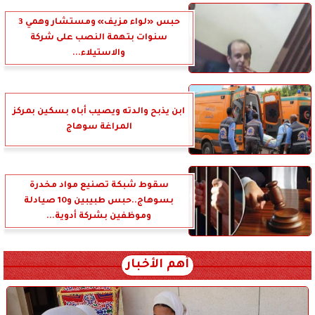
حبس «لواء مزيف» ومستشار وهمي 3
سنوات بتهمة النصب على شركة
والاستيلاء...
ابن يذبح والدته ويصيب أباه بسكين بمركز
المراغة سوهاج
سقوط شبكة تصنيع مواد مخدرة
بسوهاج..حبس طبيبين و10 صيادلة
وموظفين بشركة أدوية...
أهم الأخبار