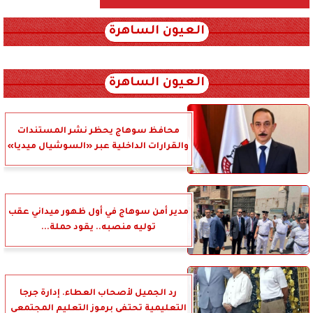
العيون الساهرة
xml_json/rss/~12.xml x0n not found
العيون الساهرة
محافظ سوهاج يحظر نشر المستندات
والقرارات الداخلية عبر «السوشيال ميديا»
مدير أمن سوهاج في أول ظهور ميداني عقب
توليه منصبه.. يقود حملة...
رد الجميل لأصحاب العطاء. إدارة جرجا
التعليمية تحتفي برموز التعليم المجتمعي