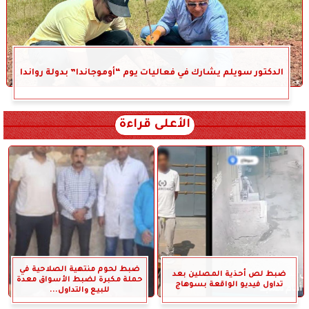
الدكتور سويلم يشارك في فعاليات يوم “أوموجاندا” بدولة رواندا
الأعلى قراءة
ضبط لحوم منتهية الصلاحية في
ضبط لص أحذية المصلين بعد
حملة مكبرة لضبط الأسواق معدة
تداول فيديو الواقعة بسوهاج
للبيع والتداول...