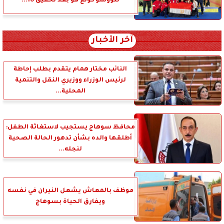
للووشو كونغ فو بعد تحقيق 10...
آخر الأخبار
النائب مختار همام يتقدم بطلب إحاطة
لرئيس الوزراء ووزيري النقل والتنمية
المحلية...
محافظ سوهاج يستجيب لاستغاثة الطفل:
أطلقها والده بشأن تدهور الحالة الصحية
لنجله...
موظف بالمعاش يشعل النيران في نفسه
ويفارق الحياة بسوهاج