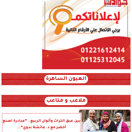
العيون الساهرة
xml_json/rss/~12.xml x0n not found
ملاعب و متاعب
بين عبق التراث وألوان الربيع.. ”مبادرة اصنع
أخضر مع د. عائشة بدوي”...