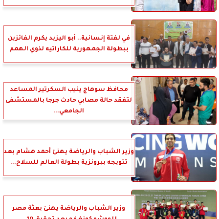
في لفتة إنسانية.. أبو اليزيد يكرم الفائزين
ببطولة الجمهورية للكاراتيه لذوي الهمم
محافظ سوهاج ينيب السكرتير المساعد
لتفقد حالة مصابي حادث جرجا بالمستشفى
الجامعي...
وزير الشباب والرياضة يهنئ أحمد هشام بعد
تتويجه ببرونزية بطولة العالم للسلاح...
وزير الشباب والرياضة يهنئ بعثة مصر