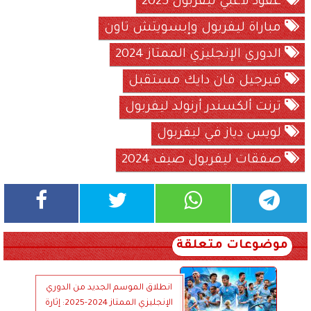
عقود لاعبي ليفربول 2025
مباراة ليفربول وإبسويتش تاون
الدوري الإنجليزي الممتاز 2024
فيرجيل فان دايك مستقبل
ترنت ألكسندر أرنولد ليفربول
لويس دياز في ليفربول
صفقات ليفربول صيف 2024
موضوعات متعلقة
انطلاق الموسم الجديد من الدوري
الإنجليزي الممتاز 2024-2025: إثارة