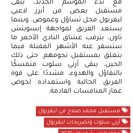
مع بدء الموسم الجديد، يبقى
مستقبل بعض من أبرز لاعبي
ليفربول محل تساؤل وغموض. وبينما
يستعد الفريق لمواجهة إبسويتش
تاون، يترقب عشاق النادي الأحمر ما
ستسفر عنه الأشهر المقبلة فيما
يتعلق بمستقبل نجومهم. حتى ذلك
الحين، يبقى أرني سلوت متمسكًا
بالتفاؤل والهدوء، مشددًا على قوة
الفريق الحالية واستعداده لخوض
غمار المنافسات القادمة.
مستقبل محمد صلاح في ليفربول
أرني سلوت وتصريحات ليفربول