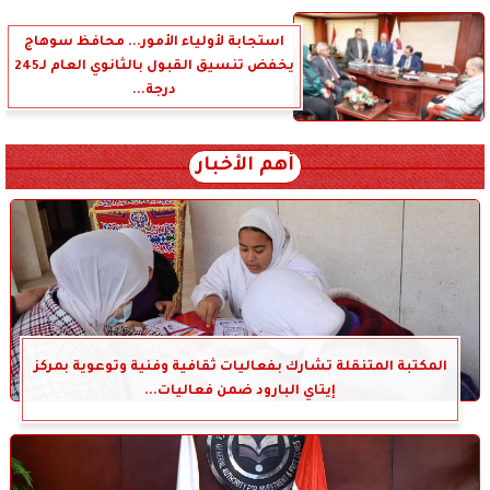
استجابة لأولياء الأمور... محافظ سوهاج
يخفض تنسيق القبول بالثانوي العام لـ245
درجة...
أهم الأخبار
المكتبة المتنقلة تشارك بفعاليات ثقافية وفنية وتوعوية بمركز
إيتاي البارود ضمن فعاليات...