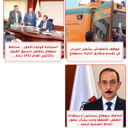
استجابة لأولياء الأمور... محافظ
موظف بالمعاش يشعل النيران
سوهاج يخفض تنسيق القبول
في نفسه ويفارق الحياة بسوهاج
بالثانوي العام لـ245 درجة...
محافظ سوهاج يستجيب لاستغاثة
الطفل: أطلقها والده بشأن تدهور
الحالة الصحية لنجله...