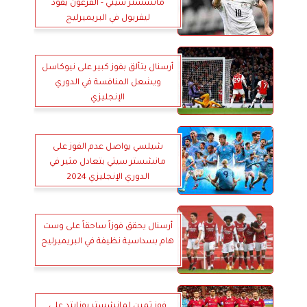
مانشستر سيتي - الفرعون يقود
ليفربول في البريميرليج
أرسنال يتألق بفوز كبير على نيوكاسل
ويشعل المنافسة في الدوري
الإنجليزي
شيلسي يواصل عدم الفوز على
مانشستر سيتي بتعادل مثير في
الدوري الإنجليزي 2024
أرسنال يحقق فوزاً ساحقاً على وست
هام بسداسية نظيفة في البريميرليح
فوز ثمين لمانشستر يونايتد على