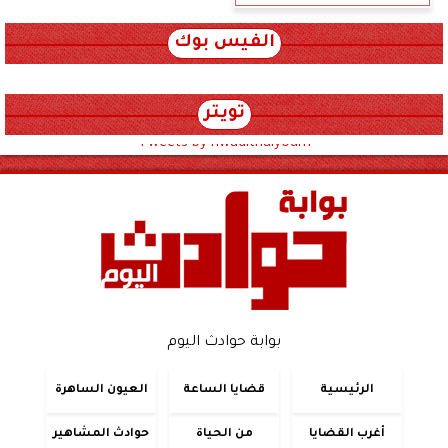
الفيس بوك
تويتر
Tweets by hwadithalyoum
بوابة حوادث اليوم
الرئيسية
قضايا الساعة
العيون الساهرة
أغرب القضايا
من الحياة
حوادث المشاهير