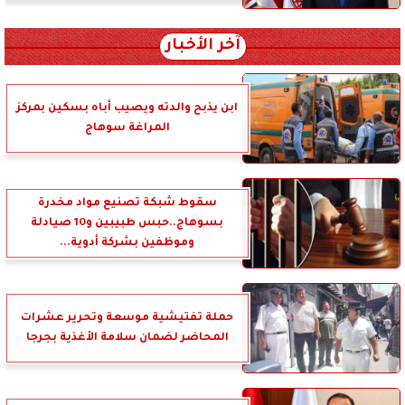
آخر الأخبار
ابن يذبح والدته ويصيب أباه بسكين بمركز
المراغة سوهاج
سقوط شبكة تصنيع مواد مخدرة
بسوهاج..حبس طبيبين و10 صيادلة
وموظفين بشركة أدوية...
حملة تفتيشية موسعة وتحرير عشرات
المحاضر لضمان سلامة الأغذية بجرجا