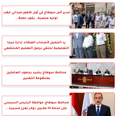
مدير أمن سوهاج في أول ظهور ميداني عقب
توليه منصبه.. يقود حملة...
رد الجميل لأصحاب العطاء. إدارة جرجا
التعليمية تحتفي برموز التعليم المجتمعي
محافظ سوهاج يشيد بجهود العاملين
بمنظومة التقنين
محافظ سوهاج: موافقة الرئيس السيسي
على منحة 10 ملايين دولار تعزز مسيرة...