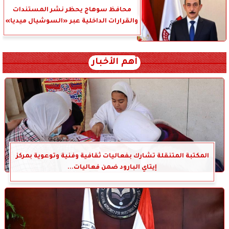
محافظ سوهاج يحظر نشر المستندات
والقرارات الداخلية عبر «السوشيال ميديا»
أهم الأخبار
المكتبة المتنقلة تشارك بفعاليات ثقافية وفنية وتوعوية بمركز
إيتاي البارود ضمن فعاليات...