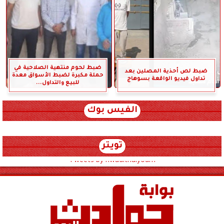
ضبط لحوم منتهية الصلاحية في
ضبط لص أحذية المصلين بعد
حملة مكبرة لضبط الأسواق معدة
تداول فيديو الواقعة بسوهاج
للبيع والتداول...
الفيس بوك
تويتر
Tweets by hwadithalyoum