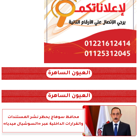
العيون الساهرة
xml_json/rss/~12.xml x0n not found
العيون الساهرة
محافظ سوهاج يحظر نشر المستندات
والقرارات الداخلية عبر «السوشيال ميديا»