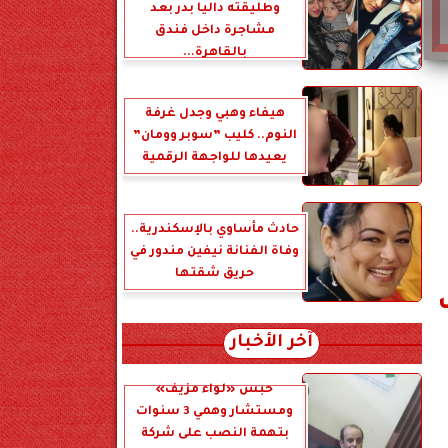
وطليقته داليا بدر بعد
مشاجرة داخل فندق
بالقاهرة...
هيفاء وهبي وجدل غرفة
النوم.. كليب ”سوبر وومان”
يعيدها للواجهة الرقمية
حادث مأساوي بالإسكندرية..
وفاة الفنانة نيفين مندور في
حريق شقتها
آخر الأخبار
حبس «لواء مزيف»
ومستشار وهمي 3 سنوات
بتهمة النصب على شركة