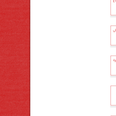
وع
ي
ة