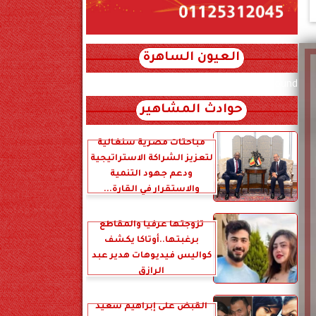
العيون الساهرة
xml_json/rss/~12.xml x0n not found
حوادث المشاهير
مباحثات مصرية سنغالية
لتعزيز الشراكة الاستراتيجية
ودعم جهود التنمية
والاستقرار في القارة...
تزوجتها عرفياً والمقاطع
برغبتها..أوتاكا يكشف
كواليس فيديوهات هدير عبد
الرازق
القبض على إبراهيم سعيد