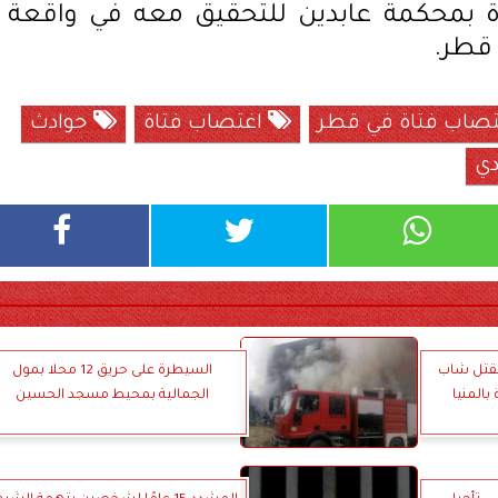
رة بمحكمة عابدين للتحقيق معه في واقعة
 قطر.
صاب فتاة في قطر
اغتصاب فتاة
حوادث
دي
مقتل شاب
السيطرة على حريق 12 محلا بمول
الجمالية بمحيط مسجد الحسين