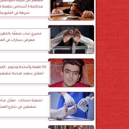
منعهم من سرقة المواطنين .
محاكمة 3 أشخاص بتهمة
شرطة في القليوبية
مصرع شاب صعقًا بالكهربا
معرض سيارات في العي
50 طعنة وأسلحة وشوم.. القص
لمقتل سعيد ضحية شقيقين 
تصفية حسابات.. مقتل شاب 
شقيقين في شارع العش