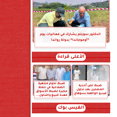
الدكتور سويلم يشارك في فعاليات يوم
“أوموجاندا” بدولة رواندا
الأعلى قراءة
ضبط لحوم منتهية
ضبط لص أحذية
الصلاحية في حملة
المصلين بعد تداول
مكبرة لضبط الأسواق
فيديو الواقعة بسوهاج
معدة للبيع والتداول...
الفيس بوك