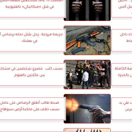
. تأجيل
المشدد 15 عامًا لشخصين بتهمة الشر
 قتل أمين
في قتل «ميكانيكي» بالقليوبية
ء داخل
جريمة مروعة.. رجل يقتل نجله برشاش آل
اط
في بعلبك
ة الكاملة
بسبب كلب.. مصرع شخصين في مشاجر
بالجيزة
بين عائلتين بالفيوم
علي يد
ضبط طالب أطلق الرصاص على عامل
رين
بسبب خلاف على ملكية أرض بسوهاج