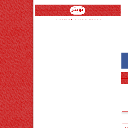
تويتر
Tweets by hwadithalyoum