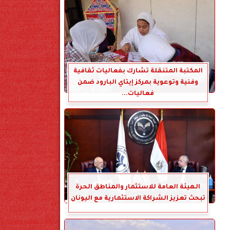
المكتبة المتنقلة تشارك بفعاليات ثقافية
وفنية وتوعوية بمركز إيتاي البارود ضمن
فعاليات...
الهيئة العامة للاستثمار والمناطق الحرة
تبحث تعزيز الشراكة الاستثمارية مع اليونان