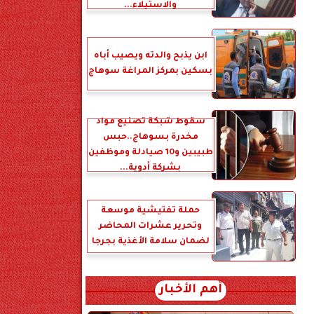
والاستيلاء...
ابن يذبح والدته ويصيب أباه
بسكين بمركز المراغة سوهاج
سقوط شبكة تصنيع مواد
مخدرة بسوهاج..حبس
طبيبين و10 صيادلة وموظفين
بشركة أدوية...
حملة تفتيشية موسعة
وتحرير عشرات المحاضر
لضمان سلامة الأغذية بجرجا
أهم الأخبار