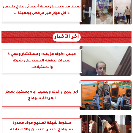
ضبط فتاة تنتحل صفة أخصائى علاج طبيعى
داخل مركز غير مرخص بجهينة...
آخر الأخبار
حبس «لواء مزيف» ومستشار وهمي 3
سنوات بتهمة النصب على شركة
والاستيلاء...
ابن يذبح والدته ويصيب أباه بسكين بمركز
المراغة سوهاج
سقوط شبكة تصنيع مواد مخدرة
بسوهاج..حبس طبيبين و10 صيادلة