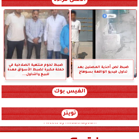
الأعلى قراءة
ضبط لحوم منتهية الصلاحية في
ضبط لص أحذية المصلين بعد
حملة مكبرة لضبط الأسواق معدة
تداول فيديو الواقعة بسوهاج
للبيع والتداول...
الفيس بوك
تويتر
Tweets by hwadithalyoum