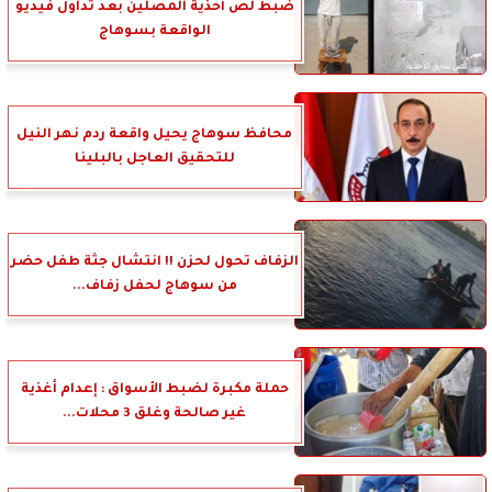
ضبط لص أحذية المصلين بعد تداول فيديو
الواقعة بسوهاج
محافظ سوهاج يحيل واقعة ردم نهر النيل
للتحقيق العاجل بالبلينا
الزفاف تحول لحزن !! انتشال جثة طفل حضر
من سوهاج لحفل زفاف...
حملة مكبرة لضبط الأسواق : إعدام أغذية
غير صالحة وغلق 3 محلات...