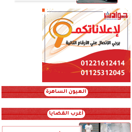
العيون الساهرة
xml_json/rss/~12.xml x0n not found
أغرب القضايا