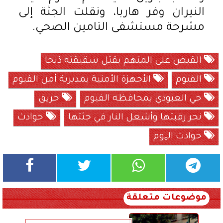
النيران وفر هاربا، ونقلت الجثة إلى
مشرحة مستشفى التامين الصحي.
القبض على المتهم بقتل شقيقته ذبحا
الفيوم
الأجهزة الأمنية بمديرية أمن الفيوم
حي العبودي بمحافظه الفيوم
حريق
نحر رقبتها وأشعل النار في جثتها
حوادث
حوادث اليوم
موضوعات متعلقة