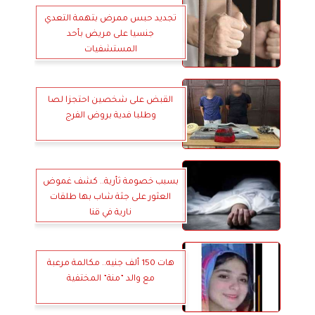
تجديد حبس ممرض بتهمة التعدي
جنسيا على مريض بأحد
المستشفيات
القبض على شخصين احتجزا لصا
وطلبا فدية بروض الفرج
بسبب خصومة ثأرية.. كشف غموض
العثور على جثة شاب بها طلقات
نارية في قنا
هات 150 ألف جنيه.. مكالمة مرعبة
مع والد ”منة” المختفية