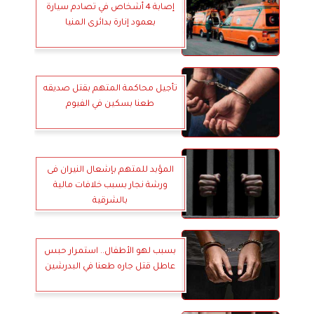
إصابة 4 أشخاص في تصادم سيارة
بعمود إنارة بدائرى المنيا
تأجيل محاكمة المتهم بقتل صديقه
طعنا بسكين في الفيوم
المؤبد للمتهم بإشعال النيران فى
ورشة نجار بسبب خلافات مالية
بالشرقية
بسبب لهو الأطفال.. استمرار حبس
عاطل قتل جاره طعنا في البدرشين