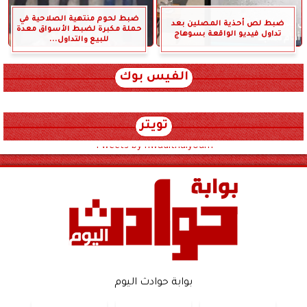
ضبط لحوم منتهية الصلاحية في
ضبط لص أحذية المصلين بعد
حملة مكبرة لضبط الأسواق معدة
تداول فيديو الواقعة بسوهاج
للبيع والتداول...
الفيس بوك
تويتر
Tweets by hwadithalyoum
بوابة حوادث اليوم