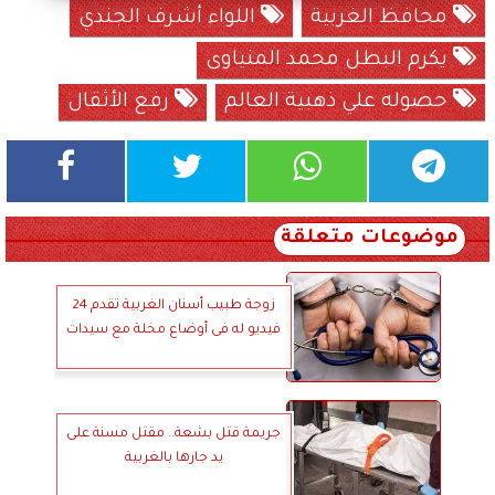
محافظ الغربية
اللواء أشرف الجندي
يكرم البطل محمد المنياوى
حصوله علي ذهبية العالم
رفع الأثقال
موضوعات متعلقة
زوجة طبيب أسنان الغربية تقدم 24
فيديو له فى أوضاع مخلة مع سيدات
جريمة قتل بشعة.. مقتل مسنة على
يد جارها بالغربية