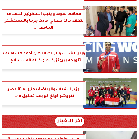
محافظ سوهاج ينيب السكرتير المساعد
لتفقد حالة مصابي حادث جرجا بالمستشفى
الجامعي...
وزير الشباب والرياضة يهنئ أحمد هشام بعد
تتويجه ببرونزية بطولة العالم للسلاح...
وزير الشباب والرياضة يهنئ بعثة مصر
للووشو كونغ فو بعد تحقيق 10...
آخر الأخبار