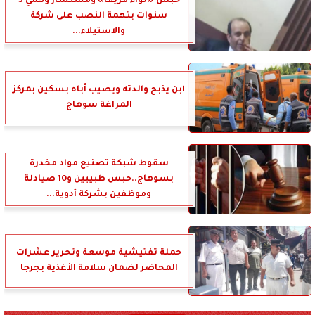
حبس «لواء مزيف» ومستشار وهمي 3
سنوات بتهمة النصب على شركة
والاستيلاء...
ابن يذبح والدته ويصيب أباه بسكين بمركز
المراغة سوهاج
سقوط شبكة تصنيع مواد مخدرة
بسوهاج..حبس طبيبين و10 صيادلة
وموظفين بشركة أدوية...
حملة تفتيشية موسعة وتحرير عشرات
المحاضر لضمان سلامة الأغذية بجرجا