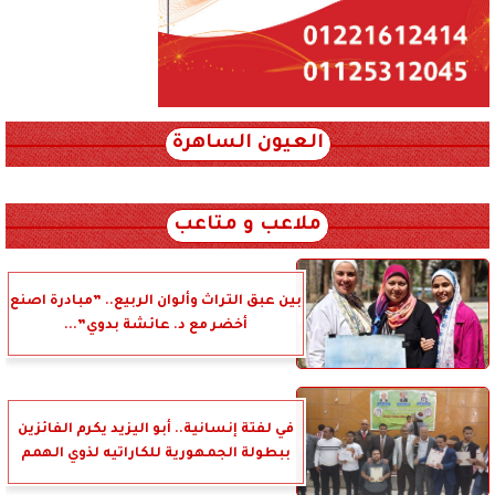
العيون الساهرة
xml_json/rss/~12.xml x0n not found
ملاعب و متاعب
بين عبق التراث وألوان الربيع.. ”مبادرة اصنع
أخضر مع د. عائشة بدوي”...
في لفتة إنسانية.. أبو اليزيد يكرم الفائزين
ببطولة الجمهورية للكاراتيه لذوي الهمم