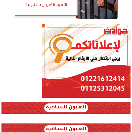
التهرب الضريبي بالقليوبية
العيون الساهرة
xml_json/rss/~12.xml x0n not found
العيون الساهرة