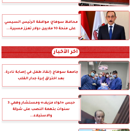
محافظ سوهاج: موافقة الرئيس السيسي
على منحة 10 ملايين دولار تعزز مسيرة...
آخر الأخبار
جامعة سوهاج :إنقاذ طفل في إصابة نادرة.
بعد اختراق إبرة جدار القلب
حبس «لواء مزيف» ومستشار وهمي 3
سنوات بتهمة النصب على شركة
والاستيلاء...