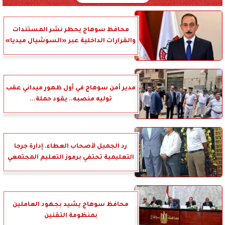
محافظ سوهاج يحظر نشر المستندات
والقرارات الداخلية عبر «السوشيال ميديا»
مدير أمن سوهاج في أول ظهور ميداني عقب
توليه منصبه.. يقود حملة...
رد الجميل لأصحاب العطاء. إدارة جرجا
التعليمية تحتفي برموز التعليم المجتمعي
محافظ سوهاج يشيد بجهود العاملين
بمنظومة التقنين