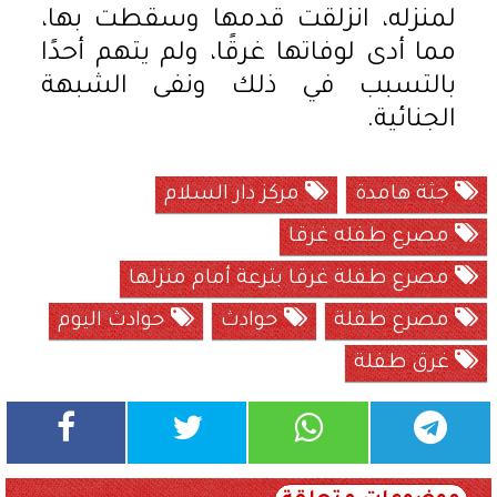
لمنزله، انزلقت قدمها وسقطت بها،
مما أدى لوفاتها غرقًا، ولم يتهم أحدًا
بالتسبب في ذلك ونفى الشبهة
الجنائية.
جثة هامدة
مركز دار السلام
مصرع طفله غرقا
مصرع طفلة غرقا بترعة أمام منزلها
مصرع طفلة
حوادث
حوادث اليوم
غرق طفلة