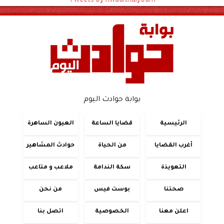
Tweets by hwadithalyoum
بوابة حوادث اليوم
الرئيسية
قضايا الساعة
العيون الساهرة
أغرب القضايا
من الحياة
حوادث المشاهير
التعويذة
سكة الندامة
ملاعب و متاعب
صحتنا
بوست فيس
من نحن
اعلن معنا
الخصوصية
اتصل بنا