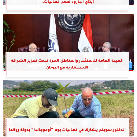
إيتاي البارود ضمن فعاليات...
الهيئة العامة للاستثمار والمناطق الحرة تبحث تعزيز الشراكة
الاستثمارية مع اليونان
الدكتور سويلم يشارك في فعاليات يوم “أوموجاندا” بدولة رواندا