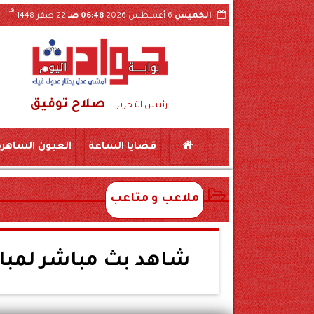
هـ
الخميس
6 أغسطس 2026
06:48 صـ
22 صفر 1448
صلاح توفيق
ل فيديو الواقعة بسوهاج
ضبط لحوم منتهية الص
رئيس التحرير
قضايا الساعة
العيون الساهرة
ملاعب و متاعب
شاهد بث مباشر لمبار