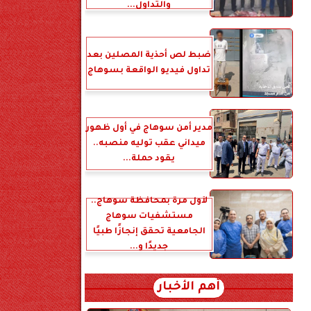
والتداول...
ضبط لص أحذية المصلين بعد
تداول فيديو الواقعة بسوهاج
مدير أمن سوهاج في أول ظهور
ميداني عقب توليه منصبه..
يقود حملة...
لأول مرة بمحافظة سوهاج..
مستشفيات سوهاج
الجامعية تحقق إنجازًا طبيًا
جديدًا و...
أهم الأخبار