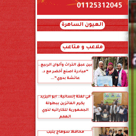
العيون الساهرة
xml_json/rss/~12.xml x0n not found
ملاعب و متاعب
بين عبق التراث وألوان الربيع..
”مبادرة اصنع أخضر مع د.
عائشة بدوي”...
في لفتة إنسانية.. أبو اليزيد
يكرم الفائزين ببطولة
الجمهورية للكاراتيه لذوي
الهمم
محافظ سوهاج ينيب