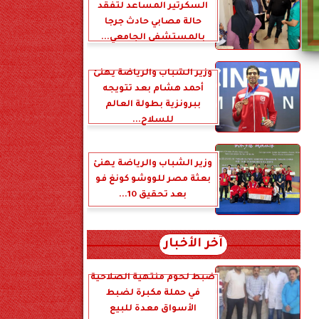
السكرتير المساعد لتفقد
حالة مصابي حادث جرجا
بالمستشفى الجامعي...
وزير الشباب والرياضة يهنئ
أحمد هشام بعد تتويجه
ببرونزية بطولة العالم
للسلاح...
وزير الشباب والرياضة يهنئ
بعثة مصر للووشو كونغ فو
بعد تحقيق 10...
آخر الأخبار
ضبط لحوم منتهية الصلاحية
في حملة مكبرة لضبط
الأسواق معدة للبيع