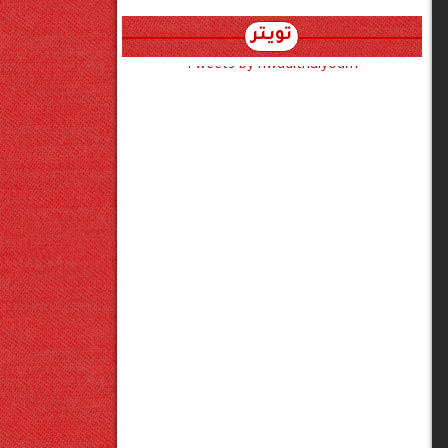
تويتر
Tweets by hwadithalyoum