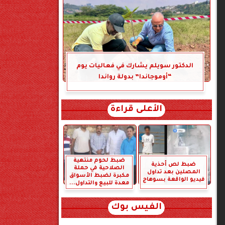
الدكتور سويلم يشارك في فعاليات يوم
“أوموجاندا” بدولة رواندا
الأعلى قراءة
ضبط لحوم منتهية
ضبط لص أحذية
الصلاحية في حملة
المصلين بعد تداول
مكبرة لضبط الأسواق
فيديو الواقعة بسوهاج
معدة للبيع والتداول...
الفيس بوك