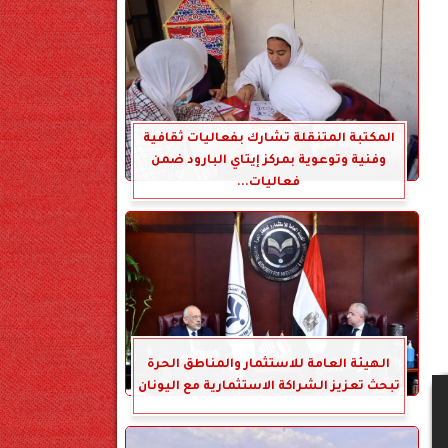
المكتبة المتنقلة تشارك بفعاليات ثقافية
وفنية وتوعوية بمركز إيتاي البارود ضمن
فعاليات...
الهيئة العامة للاستثمار والمناطق الحرة
تبحث تعزيز الشراكة الاستثمارية مع اليونان