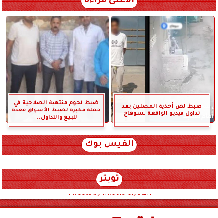
الأعلى قراءة
ضبط لحوم منتهية الصلاحية في
ضبط لص أحذية المصلين بعد
حملة مكبرة لضبط الأسواق معدة
تداول فيديو الواقعة بسوهاج
للبيع والتداول...
الفيس بوك
تويتر
Tweets by hwadithalyoum