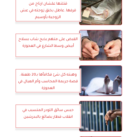
قتلتها علشان ارتاح من
قرفها..عاطل يخنق زوجته في عش
الزوجية بأوسيم
القبض على متهم بذبح شاب بسلاح
أبيض وسط الشارع في العجوزة
وهبته كل شئ فكافأها بـ20 طعنة..
قصة جريمة المحاسب وأم العيال في
العجوزة
حبس سائق اللودر المتسبب في
انقلاب قطار بضائع بالبدرشين