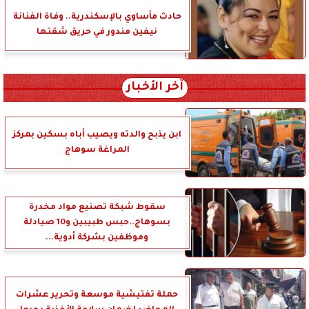
حادث مأساوي بالإسكندرية.. وفاة الفنانة
نيفين مندور في حريق شقتها
آخر الأخبار
ابن يذبح والدته ويصيب أباه بسكين بمركز
المراغة سوهاج
سقوط شبكة تصنيع مواد مخدرة
بسوهاج..حبس طبيبين و10 صيادلة
وموظفين بشركة أدوية...
حملة تفتيشية موسعة وتحرير عشرات