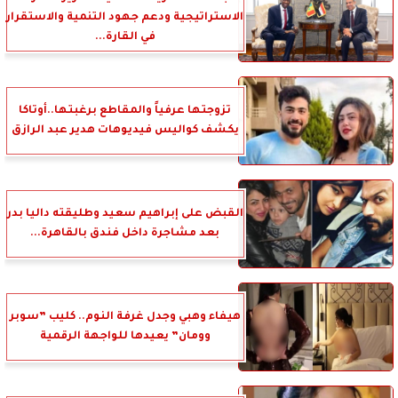
الاستراتيجية ودعم جهود التنمية والاستقرار
في القارة...
تزوجتها عرفياً والمقاطع برغبتها..أوتاكا
يكشف كواليس فيديوهات هدير عبد الرازق
القبض على إبراهيم سعيد وطليقته داليا بدر
بعد مشاجرة داخل فندق بالقاهرة...
هيفاء وهبي وجدل غرفة النوم.. كليب ”سوبر
وومان” يعيدها للواجهة الرقمية