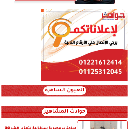
العيون الساهرة
xml_json/rss/~12.xml x0n not found
حوادث المشاهير
مباحثات مصرية سنغالية لتعزيز الشراكة