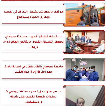
موظف بالمعاش يشعل النيران في نفسه
ويفارق الحياة بسوهاج
استجابة لأولياء الأمور... محافظ سوهاج
يخفض تنسيق القبول بالثانوي العام لـ245
درجة...
جامعة سوهاج :إنقاذ طفل في إصابة نادرة.
بعد اختراق إبرة جدار القلب
حبس «لواء مزيف» ومستشار وهمي 3
سنوات بتهمة النصب على شركة
والاستيلاء...