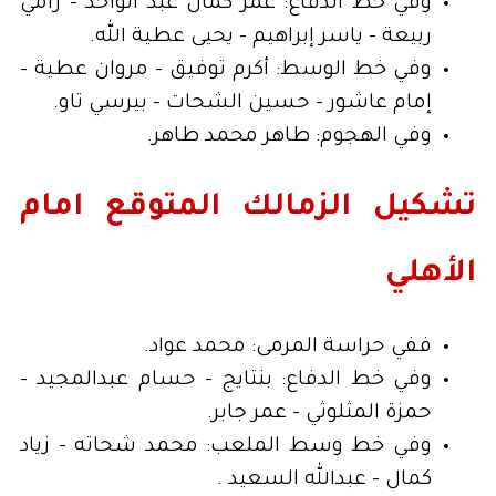
وفي خط الدفاع: عمر كمال عبد الواحد – رامي
ربيعة – ياسر إبراهيم – يحيى عطية الله.
وفي خط الوسط: أكرم توفيق – مروان عطية –
إمام عاشور – حسين الشحات – بيرسي تاو.
وفي الهجوم: طاهر محمد طاهر.
تشكيل الزمالك المتوقع امام
الأهلي
ففي حراسة المرمى: محمد عواد.
وفي خط الدفاع: بنتايج – حسام عبدالمجيد –
حمزة المثلوثي – عمر جابر.
وفي خط وسط الملعب: محمد شحاته – زياد
كمال – عبدالله السعيد .