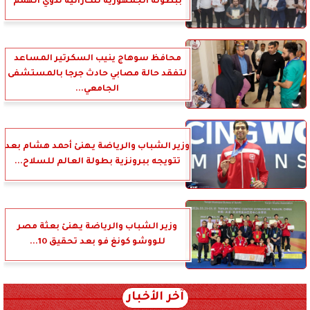
ببطولة الجمهورية للكاراتيه لذوي الهمم
محافظ سوهاج ينيب السكرتير المساعد
لتفقد حالة مصابي حادث جرجا بالمستشفى
الجامعي...
وزير الشباب والرياضة يهنئ أحمد هشام بعد
تتويجه ببرونزية بطولة العالم للسلاح...
وزير الشباب والرياضة يهنئ بعثة مصر
للووشو كونغ فو بعد تحقيق 10...
آخر الأخبار