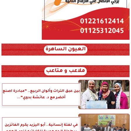
العيون الساهرة
xml_json/rss/~12.xml x0n not found
ملاعب و متاعب
بين عبق التراث وألوان الربيع.. ”مبادرة اصنع
أخضر مع د. عائشة بدوي”...
في لفتة إنسانية.. أبو اليزيد يكرم الفائزين