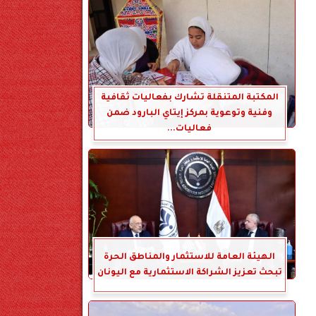
المكتبة المتنقلة تشارك بفعاليات ثقافية
وفنية وتوعوية بمركز إيتاي البارود ضمن
فعاليات...
الهيئة العامة للاستثمار والمناطق الحرة
تبحث تعزيز الشراكة الاستثمارية مع اليونان