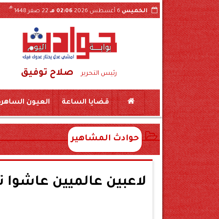
هـ
الخميس
6 أغسطس 2026
02:06 مـ
22 صفر 1448
صلاح توفيق
اول فيديو الواقعة بسوهاج
ضبط لحوم منتهية ال
رئيس التحرير
قضايا الساعة
العيون الساهرة
حوادث المشاهير
لاعبين عالميين عاشوا 