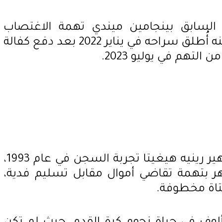
لسابق بينجامين ميندي تهمة الاغتصاب
والاعتداء الجنسي في 2021، لكنه أُطلق سراحه في يناير 2022 بعد دفع كفالة
التهم في يوليو 2023.
عاش الحارس الكولومبي الشهير رينيه هيغيتا تجربة السجن في عام 1993،
م توقيفه لمدة 7 أشهر بتهمة تقاضي أموال مقابل تسليم فدية،
اة مخطوفة.