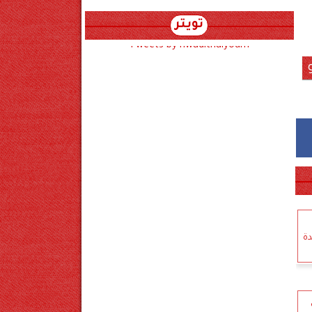
تويتر
Tweets by hwadithalyoum
دة