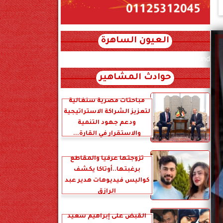
العيون الساهرة
xml_json/rss/~12.xml x0n not found
حوادث المشاهير
مباحثات مصرية سنغالية
لتعزيز الشراكة الاستراتيجية
ودعم جهود التنمية
والاستقرار في القارة...
تزوجتها عرفياً والمقاطع
برغبتها..أوتاكا يكشف
كواليس فيديوهات هدير عبد
الرازق
القبض على إبراهيم سعيد