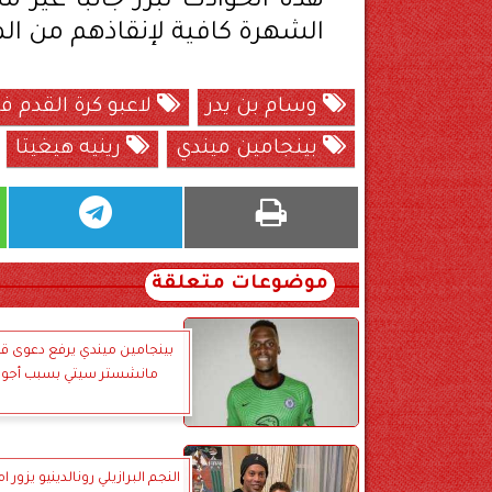
هذه الحوادث تبرز جانبًا غير 
الشهرة كافية لإنقاذهم من الم
وسام بن يدر
لاعبو كرة القدم 
بينجامين ميندي
رينيه هيغيتا
موضوعات متعلقة
بينجامين ميندي يرفع دعوى ق
مانشستر سيتي بسبب أجور 
النجم البرازيلي رونالدينيو يزور ا