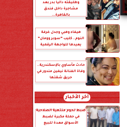
وطليقته داليا بدر بعد
مشاجرة داخل فندق
بالقاهرة...
هيفاء وهبي وجدل غرفة
النوم.. كليب ”سوبر وومان”
يعيدها للواجهة الرقمية
حادث مأساوي بالإسكندرية..
وفاة الفنانة نيفين مندور في
حريق شقتها
آخر الأخبار
ضبط لحوم منتهية الصلاحية
في حملة مكبرة لضبط
الأسواق معدة للبيع