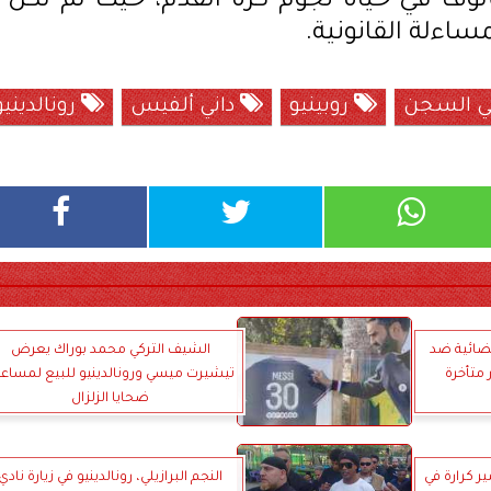
مألوف في حياة نجوم كرة القدم، حيث لم تكن
ساءلة القانونية.
في السجن
روبينيو
داني ألفيس
رونالدينيو
ضائية ضد
الشيف التركي محمد بوراك يعرض
متأخرة
تيشيرت ميسي ورونالدينيو للبيع لمساع
ضحايا الزلزال
مير كرارة في
النجم البرازيلي، رونالدينيو في زيارة نادي