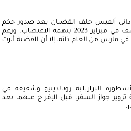
داني ألفيس خلف القضبان بعد صدور حكم
بالسجن لمدة 4 سنوات ونصف في فبراير 2023 بتهمة الاغتصاب. ورغم
 في مارس من العام ذاته، إلا أن القضية أثرت
توقيف الأسطورة البرازيلية رونالدينيو وشقيقه في
17 يومًا بتهمة تزوير جواز السفر، قبل الإفراج عنهما بعد