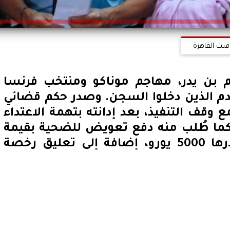
قيت القاهرة
 بن يدر، مهاجم موناكو ومنتخب فرنسا
دم الذين دخلوا السجن. وصدر حكم قضائي
قف التنفيذ، بعد إدانته بتهمة الاعتداء
كما طُلب منه دفع تعويض للضحية بقيمة
6500 يورو وغرامة مالية قدرها 5000 يورو، إضافة إلى تعليق رخصة