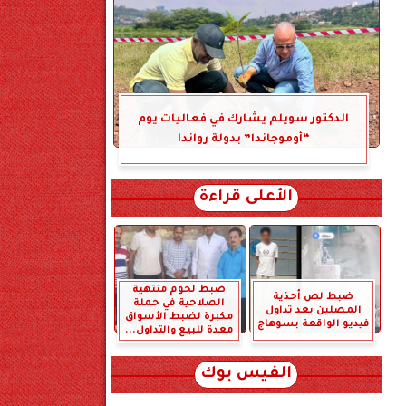
الدكتور سويلم يشارك في فعاليات يوم
“أوموجاندا” بدولة رواندا
الأعلى قراءة
ضبط لحوم منتهية
ضبط لص أحذية
الصلاحية في حملة
المصلين بعد تداول
مكبرة لضبط الأسواق
فيديو الواقعة بسوهاج
معدة للبيع والتداول...
الفيس بوك