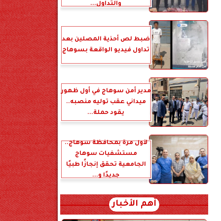
والتداول...
ضبط لص أحذية المصلين بعد
تداول فيديو الواقعة بسوهاج
مدير أمن سوهاج في أول ظهور
ميداني عقب توليه منصبه..
يقود حملة...
لأول مرة بمحافظة سوهاج..
مستشفيات سوهاج
الجامعية تحقق إنجازًا طبيًا
جديدًا و...
أهم الأخبار