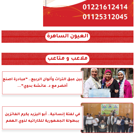
العيون الساهرة
xml_json/rss/~12.xml x0n not found
ملاعب و متاعب
بين عبق التراث وألوان الربيع.. ”مبادرة اصنع
أخضر مع د. عائشة بدوي”...
في لفتة إنسانية.. أبو اليزيد يكرم الفائزين
ببطولة الجمهورية للكاراتيه لذوي الهمم