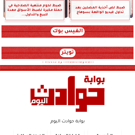
ضبط لحوم منتهية الصلاحية في
ضبط لص أحذية المصلين بعد
حملة مكبرة لضبط الأسواق معدة
تداول فيديو الواقعة بسوهاج
للبيع والتداول...
الفيس بوك
تويتر
Tweets by hwadithalyoum
بوابة حوادث اليوم