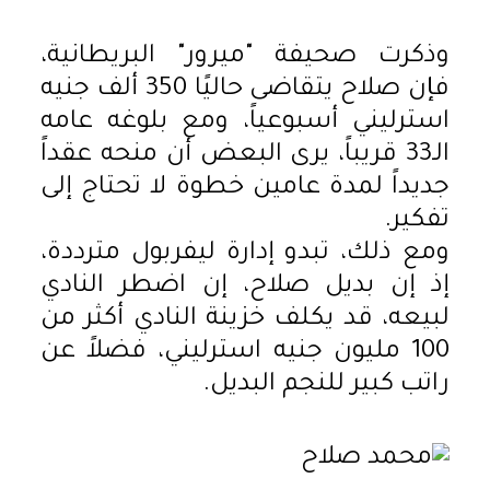
وذكرت صحيفة "ميرور" البريطانية،
فإن صلاح يتقاضى حاليًا 350 ألف جنيه
استرليني أسبوعياً، ومع بلوغه عامه
الـ33 قريباً، يرى البعض أن منحه عقداً
جديداً لمدة عامين خطوة لا تحتاج إلى
تفكير.
ومع ذلك، تبدو إدارة ليفربول مترددة،
إذ إن بديل صلاح، إن اضطر النادي
لبيعه، قد يكلف خزينة النادي أكثر من
100 مليون جنيه استرليني، فضلاً عن
راتب كبير للنجم البديل.