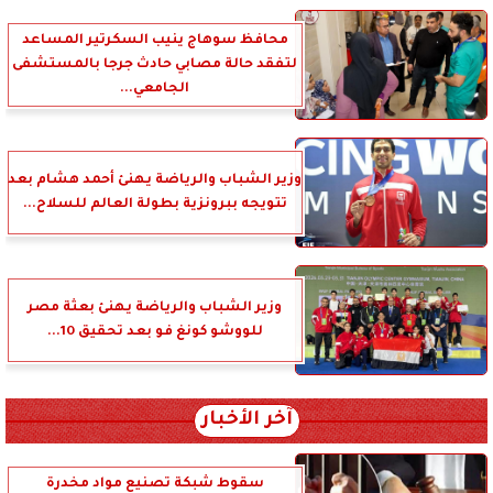
محافظ سوهاج ينيب السكرتير المساعد
لتفقد حالة مصابي حادث جرجا بالمستشفى
الجامعي...
وزير الشباب والرياضة يهنئ أحمد هشام بعد
تتويجه ببرونزية بطولة العالم للسلاح...
وزير الشباب والرياضة يهنئ بعثة مصر
للووشو كونغ فو بعد تحقيق 10...
آخر الأخبار
سقوط شبكة تصنيع مواد مخدرة