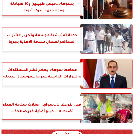
بسوهاج..حبس طبيبين و10 صيادلة
وموظفين بشركة أدوية...
حملة تفتيشية موسعة وتحرير عشرات
المحاضر لضمان سلامة الأغذية بجرجا
محافظ سوهاج يحظر نشر المستندات
والقرارات الداخلية عبر «السوشيال ميديا»
قبل طرحها بالأسواق.. حملات سلامة الغذاء
تضبط 530 كيلو أغذية غير صالحة...