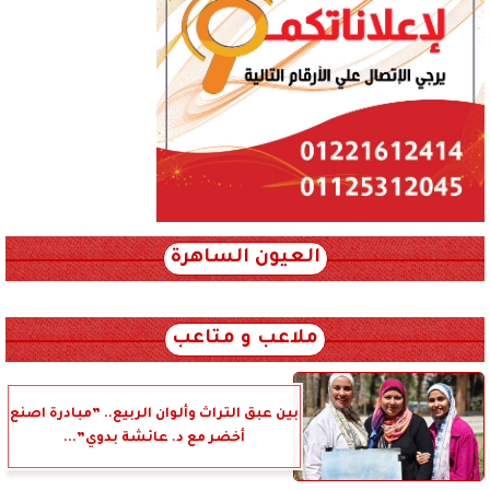
العيون الساهرة
xml_json/rss/~12.xml x0n not found
ملاعب و متاعب
بين عبق التراث وألوان الربيع.. ”مبادرة اصنع
أخضر مع د. عائشة بدوي”...