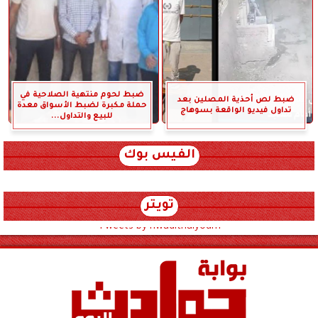
ضبط لحوم منتهية الصلاحية في
ضبط لص أحذية المصلين بعد
حملة مكبرة لضبط الأسواق معدة
تداول فيديو الواقعة بسوهاج
للبيع والتداول...
الفيس بوك
تويتر
Tweets by hwadithalyoum