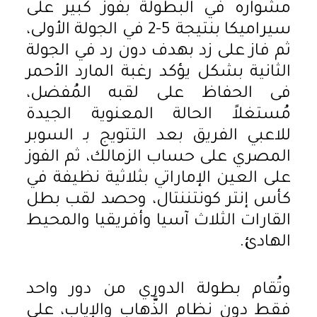
مشواره في البطولة بفوز كبير على
سيراميكا بنتيجة 5-2 في الجولة الأولى،
ثم فاز على زد بهدف دون رد في الجولة
الثانية بشكل يؤكد رغبة المارد الأحمر
فى الحفاظ على لقبه المُفضل،
مُستغلاً الحالة المعنوية الجيدة
للاعبي الفريق بعد التتويج بـ السوبر
المصري على حساب الزمالك، ثم الفوز
على العين الإماراتي بثلاثية نظيفة في
كأس إنتر كونتننتال، وحصد لقب بطل
القارات الثلاث آسيا وأفريقيا والمحيط
الهادئ.
وتُقام بطولة الدوري من دور واحد
فقط دون نظام الذَّهاب والإياب، على