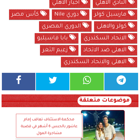
النادي الأهلي
أخبار الأهلي
مارسيل كولر
دوري Nile
كأس مصر
كولر والاهلى
الدوري المصري
الاتحاد السكندري
بابا فاسيليو
الاهلى ضد الاتحاد
زعيم الثغر
الاهلى والاتحاد السكندري
موضوعات متعلقة
محكمة الاستئناف تعاقب إمام
عاشور بالحبس 6 أشهر في قضية
مشاجرة المول