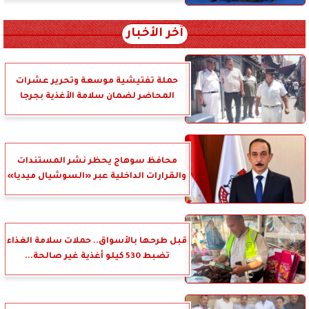
آخر الأخبار
حملة تفتيشية موسعة وتحرير عشرات
المحاضر لضمان سلامة الأغذية بجرجا
محافظ سوهاج يحظر نشر المستندات
والقرارات الداخلية عبر «السوشيال ميديا»
قبل طرحها بالأسواق.. حملات سلامة الغذاء
تضبط 530 كيلو أغذية غير صالحة...