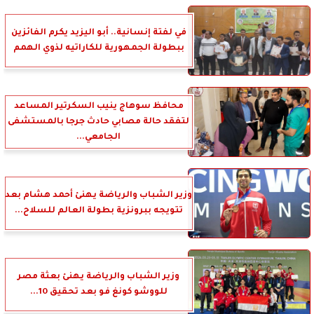
في لفتة إنسانية.. أبو اليزيد يكرم الفائزين
ببطولة الجمهورية للكاراتيه لذوي الهمم
محافظ سوهاج ينيب السكرتير المساعد
لتفقد حالة مصابي حادث جرجا بالمستشفى
الجامعي...
وزير الشباب والرياضة يهنئ أحمد هشام بعد
تتويجه ببرونزية بطولة العالم للسلاح...
وزير الشباب والرياضة يهنئ بعثة مصر
للووشو كونغ فو بعد تحقيق 10...