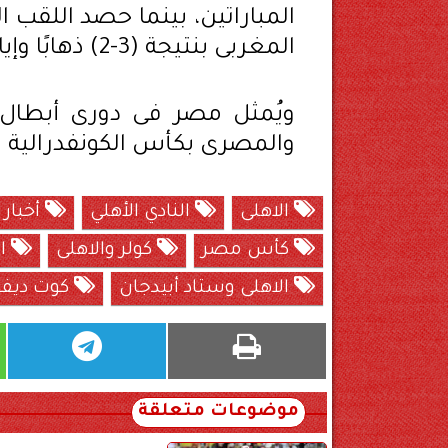
المباراتين، بينما حصد اللقب
المغربى بنتيجة (3-2) ذهابًا وإيابًا.
ويُمثل مصر فى دورى أبطال أف
والمصرى بكأس الكونفدرالية
الاهلى
النادي الأهلي
أخبار 
كأس مصر
كولر والاهلى
ال
الاهلى وستاد أبيدجان
كوت ديفو
موضوعات متعلقة