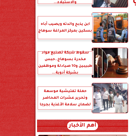
والاستيلاء...
ابن يذبح والدته ويصيب أباه
بسكين بمركز المراغة سوهاج
سقوط شبكة تصنيع مواد
مخدرة بسوهاج..حبس
طبيبين و10 صيادلة وموظفين
بشركة أدوية...
حملة تفتيشية موسعة
وتحرير عشرات المحاضر
لضمان سلامة الأغذية بجرجا
أهم الأخبار