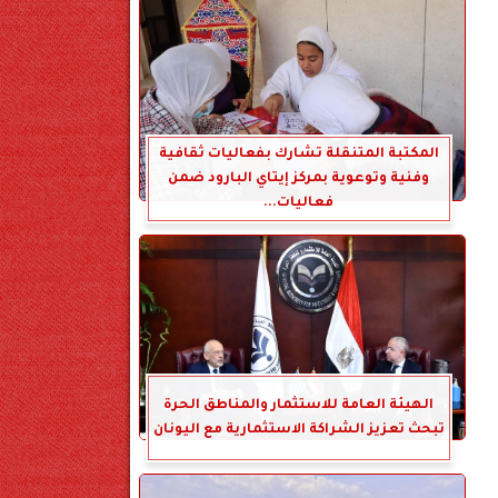
المكتبة المتنقلة تشارك بفعاليات ثقافية
وفنية وتوعوية بمركز إيتاي البارود ضمن
فعاليات...
الهيئة العامة للاستثمار والمناطق الحرة
تبحث تعزيز الشراكة الاستثمارية مع اليونان