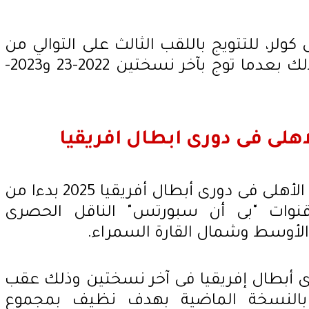
ولر، للتتويج باللقب الثالث على التوالي من
بطولة دوري أبطال أفريقيا وذلك بعدما توج بآخر نسختين 2022-23 و2023-
لاهلى فى دورى ابطال افريقيا
يمكن مشاهدة جميع مباريات الأهلى فى دورى أبطال أفريقيا 2025 بدءا من
نوات "بى أن سبورتس" الناقل الحصرى
لأوسط وشمال القارة السمراء.
ى أبطال إفريقيا فى آخر نسختين وذلك عقب
ى بالنسخة الماضية بهدف نظيف بمجموع