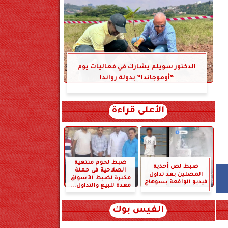
الدكتور سويلم يشارك في فعاليات يوم
“أوموجاندا” بدولة رواندا
الأعلى قراءة
ضبط لحوم منتهية
ضبط لص أحذية
الصلاحية في حملة
المصلين بعد تداول
مكبرة لضبط الأسواق
فيديو الواقعة بسوهاج
معدة للبيع والتداول...
الفيس بوك