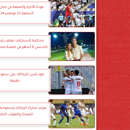
عودة الأثارة والمتعة في مباري
الجمعة 22 نوفمبر 2024
محكمة الاستئناف تعاقب إما
بالحبس 6 أشهر في قضية مشاجرة المول
فوز ثمين للزمالك على سموحة
نظيفة
موعد مباراة الزمالك وسموحة 
الممتاز والقنوات الناق