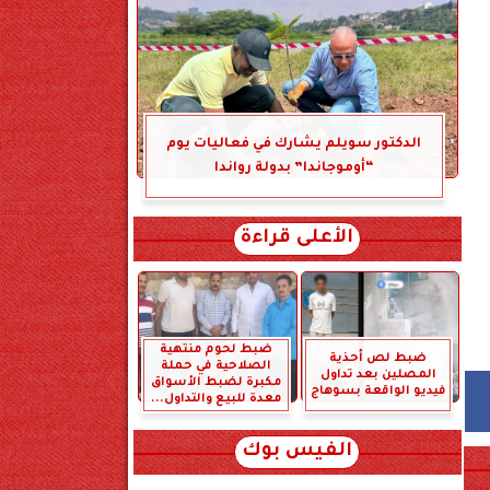
الدكتور سويلم يشارك في فعاليات يوم
“أوموجاندا” بدولة رواندا
الأعلى قراءة
ضبط لحوم منتهية
ضبط لص أحذية
الصلاحية في حملة
المصلين بعد تداول
مكبرة لضبط الأسواق
فيديو الواقعة بسوهاج
معدة للبيع والتداول...
الفيس بوك