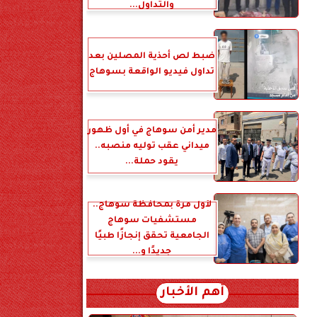
والتداول...
ضبط لص أحذية المصلين بعد
تداول فيديو الواقعة بسوهاج
مدير أمن سوهاج في أول ظهور
ميداني عقب توليه منصبه..
يقود حملة...
لأول مرة بمحافظة سوهاج..
مستشفيات سوهاج
الجامعية تحقق إنجازًا طبيًا
جديدًا و...
أهم الأخبار