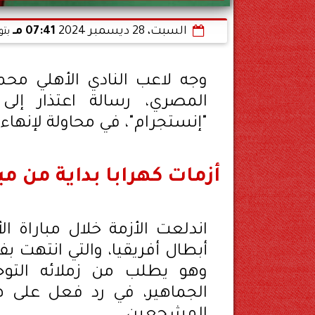
السبت، 28 ديسمبر 2024
07:41 مـ
بتو
وجه لاعب النادي الأهلي محمو
المصري، رسالة اعتذار إل
"إنستجرام"، في محاولة لإنهاء 
أزمات كهرابا بداية من مب
اندلعت الأزمة خلال مباراة ا
وهو يطلب من زملائه التوج
الجماهير، في رد فعل على