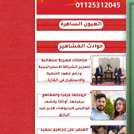
العيون الساهرة
xml_json/rss/~12.xml x0n not found
حوادث المشاهير
مباحثات مصرية سنغالية
لتعزيز الشراكة الاستراتيجية
ودعم جهود التنمية
والاستقرار في القارة...
تزوجتها عرفياً والمقاطع
برغبتها..أوتاكا يكشف
كواليس فيديوهات هدير عبد
الرازق
القبض على إبراهيم سعيد