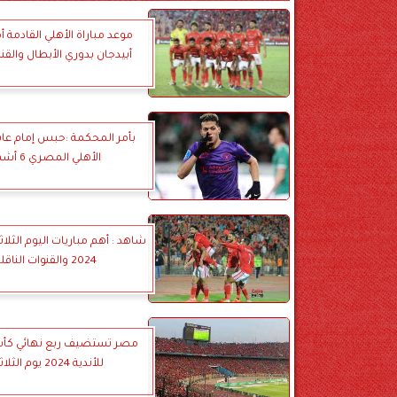
موعد مباراة الأهلي القادمة أ
أبيدجان بدوري الأبطال والقناة
بأمر المحكمة :حبس إمام عا
الأهلي المصري 6 أشهر
2024 والقنوات الناقلة
مصر تستضيف ربع نهائي كأس
للأندية 2024 يوم الثلاثاء.