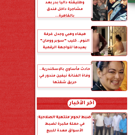
وطليقته داليا بدر بعد
مشاجرة داخل فندق
بالقاهرة...
هيفاء وهبي وجدل غرفة
النوم.. كليب ”سوبر وومان”
يعيدها للواجهة الرقمية
حادث مأساوي بالإسكندرية..
وفاة الفنانة نيفين مندور في
حريق شقتها
آخر الأخبار
ضبط لحوم منتهية الصلاحية
في حملة مكبرة لضبط
الأسواق معدة للبيع