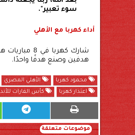
بعد الله، ربنا يجعله دائ
سوء تعبير".
أداء كهربا مع الأهلي
شارك كهربا في
هدفين وصنع هدفًا واحدًا.
محمود كهربا
الأهلي المصري
اعتذار كهربا
كأس القارات للأندي
موضوعات متعلقة