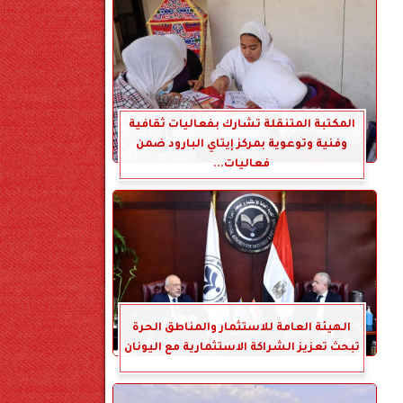
المكتبة المتنقلة تشارك بفعاليات ثقافية
وفنية وتوعوية بمركز إيتاي البارود ضمن
فعاليات...
الهيئة العامة للاستثمار والمناطق الحرة
تبحث تعزيز الشراكة الاستثمارية مع اليونان