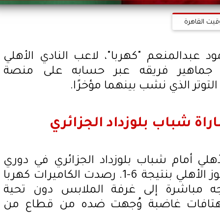
قيت القاهرة
د عبدالمنعم "كهربا"، لاعب النادي الأهلي
ى جماهير فريقه عبر حسابه على منصة
التوتر الذي نشب بينهما مؤخرًا.
اراة شباب بلوزداد الجزائري
لأهلي أمام شباب بلوزداد الجزائري في دوري
أبطال أفريقيا، والتي انتهت بفوز الأهلي بنتيجة 6-1. رصدت الكاميرات كهربا
ه مباشرة إلى غرفة الملابس دون تحية
 هتافات غاضبة وُجهت ضده من قطاع من