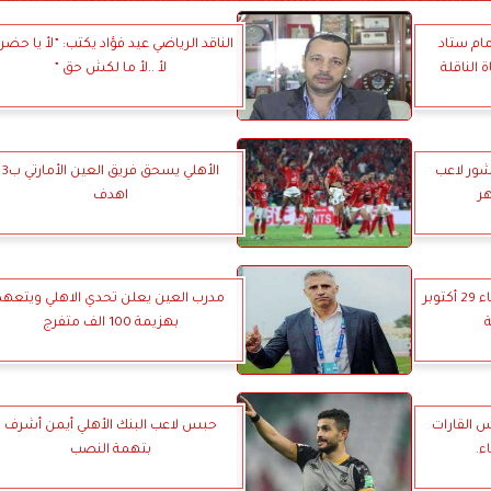
مام ستاد
الناقد الرياضي عيد فؤاد يكتب: ”لأ يا حض
 الناقلة
لأ ..لأ ما لكش حق ”
شور لاعب
الأهلي يسحق فريق العين الأمارتي ب3
اهدف
شاهد : أهم مباريات اليوم الثلاثاء 29 أكتوبر
مدرب العين يعلن تحدي الاهلي ويتعهد
بهزيمة 100 الف متفرج
 القارات
حبس لاعب البنك الأهلي أيمن أشرف
بتهمة النصب