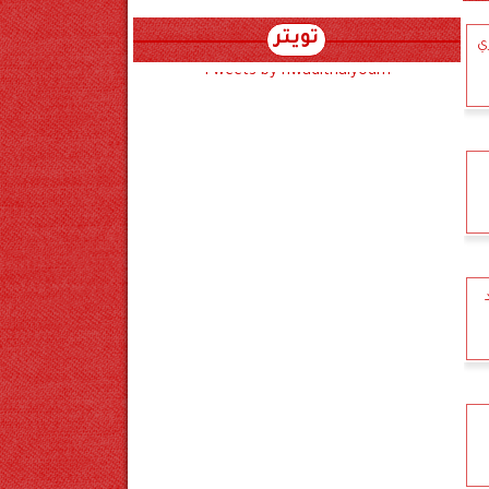
تويتر
ري
Tweets by hwadithalyoum