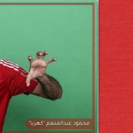
محمود عبدالمنعم "كهربا"