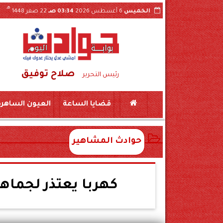
هـ
الخميس
6 أغسطس 2026
03:34 صـ
22 صفر 1448
صلاح توفيق
اول فيديو الواقعة بسوهاج
ضبط لحوم منتهية ال
رئيس التحرير
قضايا الساعة
العيون الساهرة
حوادث المشاهير
كهربا يعتذر لجماه