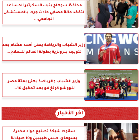
محافظ سوهاج ينيب السكرتير المساعد
لتفقد حالة مصابي حادث جرجا بالمستشفى
الجامعي...
وزير الشباب والرياضة يهنئ أحمد هشام بعد
تتويجه ببرونزية بطولة العالم للسلاح...
وزير الشباب والرياضة يهنئ بعثة مصر
للووشو كونغ فو بعد تحقيق 10...
آخر الأخبار
سقوط شبكة تصنيع مواد مخدرة
بسوهاج..حبس طبيبين و10 صيادلة