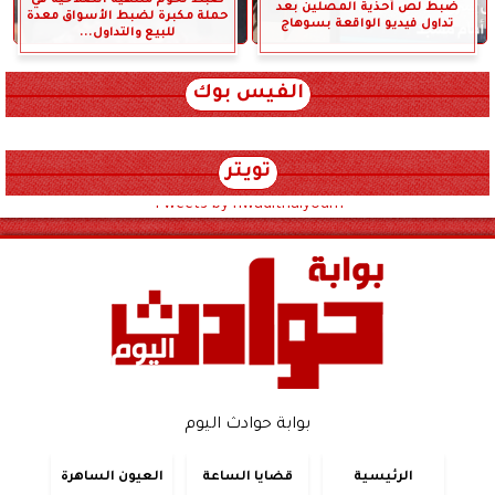
ضبط لص أحذية المصلين بعد
حملة مكبرة لضبط الأسواق معدة
تداول فيديو الواقعة بسوهاج
للبيع والتداول...
الفيس بوك
تويتر
Tweets by hwadithalyoum
بوابة حوادث اليوم
الرئيسية
قضايا الساعة
العيون الساهرة