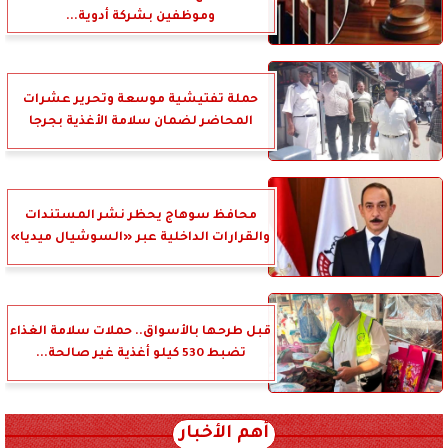
وموظفين بشركة أدوية...
حملة تفتيشية موسعة وتحرير عشرات
المحاضر لضمان سلامة الأغذية بجرجا
محافظ سوهاج يحظر نشر المستندات
والقرارات الداخلية عبر «السوشيال ميديا»
قبل طرحها بالأسواق.. حملات سلامة الغذاء
تضبط 530 كيلو أغذية غير صالحة...
أهم الأخبار