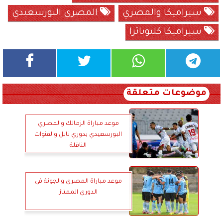
سيراميكا والمصري
المصري البورسعيدي
سيراميكا كليوباترا
موضوعات متعلقة
موعد مباراة الزمالك والمصري
البورسعيدي بدوري نايل والقنوات
الناقلة
موعد مباراة المصري والجونة في
الدوري الممتاز