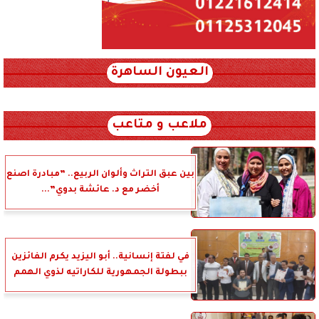
العيون الساهرة
xml_json/rss/~12.xml x0n not found
ملاعب و متاعب
بين عبق التراث وألوان الربيع.. ”مبادرة اصنع
أخضر مع د. عائشة بدوي”...
في لفتة إنسانية.. أبو اليزيد يكرم الفائزين
ببطولة الجمهورية للكاراتيه لذوي الهمم