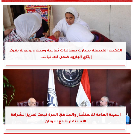
المكتبة المتنقلة تشارك بفعاليات ثقافية وفنية وتوعوية بمركز
إيتاي البارود ضمن فعاليات...
الهيئة العامة للاستثمار والمناطق الحرة تبحث تعزيز الشراكة
الاستثمارية مع اليونان