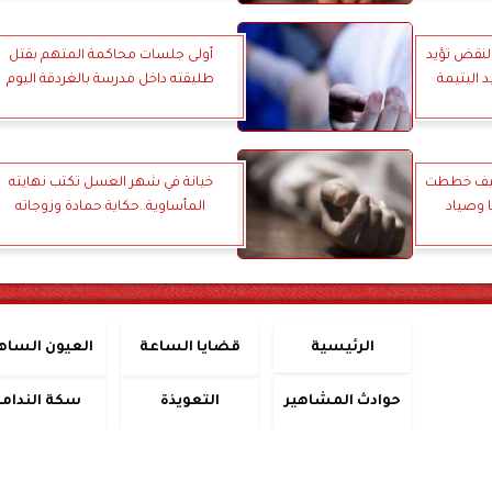
النقض تؤيد
أولى جلسات محاكمة المتهم بقتل
 اليتيمة
طليقته داخل مدرسة بالغردقة اليوم
 كيف خططت
خيانة في شهر العسل تكتب نهايته
 وصياد
المأساوية..حكاية حمادة وزوجاته
الرئيسية
قضايا الساعة
العيون الساه
حوادث المشاهير
التعويذة
سكة الندامة