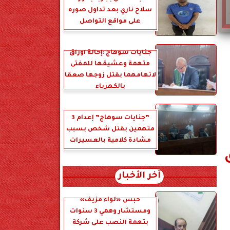
سلاح ناري بعد تداول صوره
على مواقع التواصل
جنايات سوهاج :إحالة أوراق
متهمة وعشيقها للمفتى
لاتهامهما بقتل زوجها صعقا
بالكهرباء
”جنايات سوهاج” إعدام 3
متهمين بقتل شخص بسبب
مشادة كلامية بالعسيرات
آخر الأخبار
حبس «لواء مزيف»
ومستشار وهمي 3 سنوات
بتهمة النصب على شركة