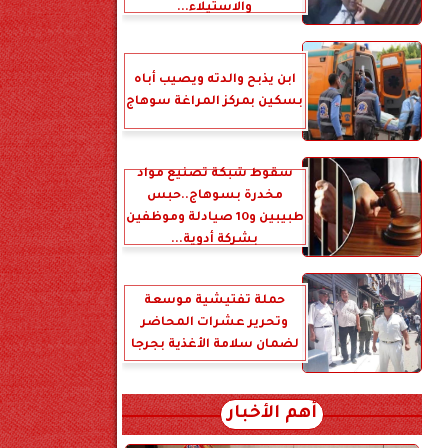
والاستيلاء...
ابن يذبح والدته ويصيب أباه
بسكين بمركز المراغة سوهاج
سقوط شبكة تصنيع مواد
مخدرة بسوهاج..حبس
طبيبين و10 صيادلة وموظفين
بشركة أدوية...
حملة تفتيشية موسعة
وتحرير عشرات المحاضر
لضمان سلامة الأغذية بجرجا
أهم الأخبار