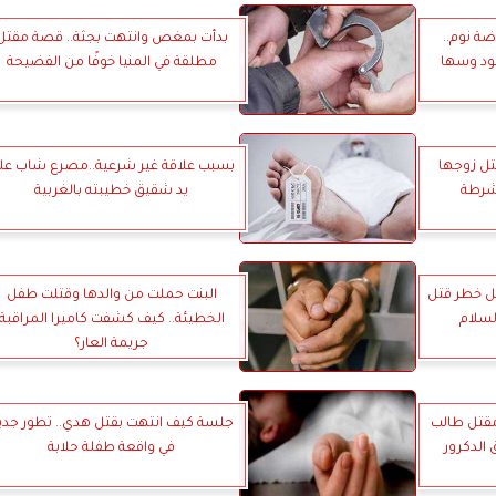
ضة نوم..
بدأت بمغص وانتهت بجثة.. قصة مقتل
مطلقة في المنيا خوفًا من الفضيحة
تل زوجها
بسبب علاقة غير شرعية..مصرع شاب عل
شرطة
يد شقيق خطيبته بالغربية
نة لمسجل خطر قتل
البنت حملت من والدها وقتلت طفل
السلام
الخطيئة.. كيف كشفت كاميرا المراقبة
جريمة العار؟
مقتل طالب
جلسة كيف انتهت بقتل هدي.. تطور جدي
الدكرور
في واقعة طفلة حلابة