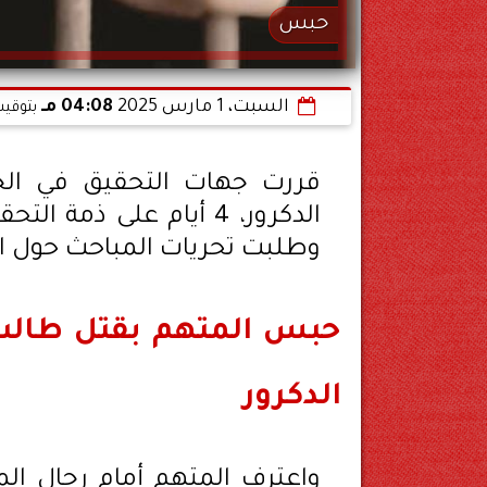
حبس
السبت، 1 مارس 2025
04:08 مـ
بتوقيت
قررت جهات التحقيق في الج
الدكرور، 4 أيام على ذم
وطلبت تحريات المباحث حول ال
حبس المتهم بقتل طالب
الدكرور
واعترف المتهم أمام رجال المب