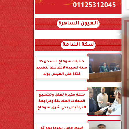
العيون الساهرة
xml_json/rss/~12.xml x0n not found
سكة الندامة
جنايات سوهاج :السجن 15
سنة لسيدة لاتهامها بتهديد
فتاة على الفيس بوك
حملة مكبرة لغلق وتشميع
المحلات المخالفة ومراجعة
التراخيص بحي شرق سوهاج
ضبط عامل بجرجا بحوزته