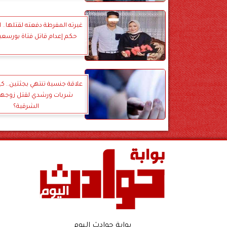
غيرته المفرطة دفعته لقتلها.. 
حكم إعدام قاتل فتاة بورسعيد
علاقة جنسية تنتهي بجثتين..
شربات ورشدي لقتل زوجها
الشرقية؟
بوابة حوادث اليوم