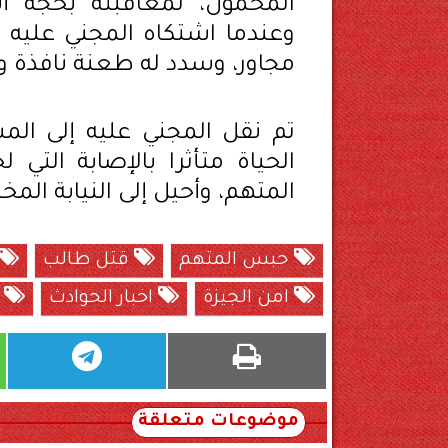
المحمول، لمعاقبته بحجة أ
وعندما اشتكاه المجني عليه
مجاور، وسدد له طعنة نافذة وف
تم نقل المجني عليه إلى الم
الحياة متأثرا بالإصابة التي
المتهم، وأحيل إلى النيابة الم
حبس المتهم
قتل طالب
امن الجيزة
اخبار الحوادث
ق
موضوعات متعلقة