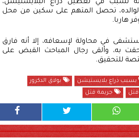
نه تسبب في تعطيل ذراع البلايستيشن،
 لوالده، تحصل المتهم على سكين من محل
ر هاربا.
ستشفى في محاولة لإسعافه، إلا أنه فارق
 لحقت به، وألقى رجال المباحث القبض على
ختصة للتحقيق.
بسبب ذراع بلايستيشن
بولاق الدكرور
تل
جريمة قتل