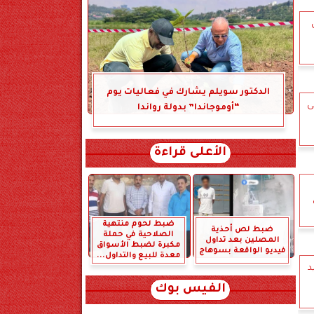
الدكتور سويلم يشارك في فعاليات يوم
ى
“أوموجاندا” بدولة رواندا
الأعلى قراءة
ضبط لحوم منتهية
ضبط لص أحذية
الصلاحية في حملة
المصلين بعد تداول
مكبرة لضبط الأسواق
فيديو الواقعة بسوهاج
معدة للبيع والتداول...
د
الفيس بوك