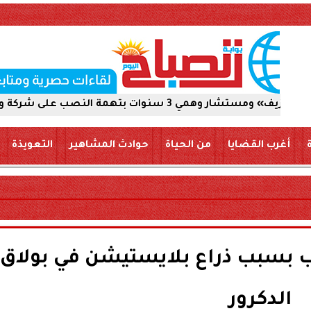
 على شركة والاستيلاء على 5 ملايين جنيه
أغرب القضايا
من الحياة
حوادث المشاهير
التعويذة
 بسبب ذراع بلايستيشن في بولاق
الدكرور