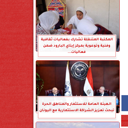
المكتبة المتنقلة تشارك بفعاليات ثقافية
وفنية وتوعوية بمركز إيتاي البارود ضمن
فعاليات...
الهيئة العامة للاستثمار والمناطق الحرة
تبحث تعزيز الشراكة الاستثمارية مع اليونان