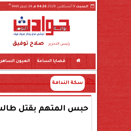
هـ
السبت
8 أغسطس 2026
04:26 مـ
24 صفر 1448
صلاح توفيق
 بسكين بمركز المراغة سوهاج
حبس «لواء مزيف» ومستشار وهمي 3 سنوات بتهمة النصب
رئيس التحرير
قضايا الساعة
العيون الساهرة
سكة الندامة
حبس المتهم بقتل طالب