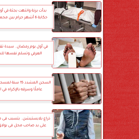
بدأت برنة وانتهت بجثة في أو
حكاية 6 أشهر حرام بين محمود وسها
في أول يوم رمضان.. سيدة تق
العرفي وتسلم نفسها لل
السجن المشدد 15 س
عاملًا وسرقه بالإكراه في 
ذراع بلايستيشن.. يتسبب فى 
على يد صاحب محل فى بولاق 