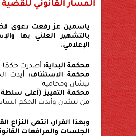
المسار القانوني للقضية
ياسمين عز رفعت دعوى قضائ
بالتشهير العلني بها والإ
الإعلامي.
محكمة البداية:
أصدرت حكمًا ب
محكمة الاستئناف:
أيدت الح
نيشان ومحاميه.
محكمة التمييز (أعلى سلطة 
من نيشان وأيدت الحكم الساب
وبهذا القرار، انتهى النزاع 
الجلسات والمرافعات القانو