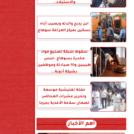
والاستيلاء...
ابن يذبح والدته ويصيب أباه
بسكين بمركز المراغة سوهاج
سقوط شبكة تصنيع مواد
مخدرة بسوهاج..حبس
طبيبين و10 صيادلة وموظفين
بشركة أدوية...
حملة تفتيشية موسعة
وتحرير عشرات المحاضر
لضمان سلامة الأغذية بجرجا
أهم الأخبار