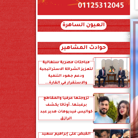
العيون الساهرة
xml_json/rss/~12.xml x0n not found
حوادث المشاهير
مباحثات مصرية سنغالية
لتعزيز الشراكة الاستراتيجية
ودعم جهود التنمية
والاستقرار في القارة...
تزوجتها عرفياً والمقاطع
برغبتها..أوتاكا يكشف
كواليس فيديوهات هدير عبد
الرازق
القبض على إبراهيم سعيد