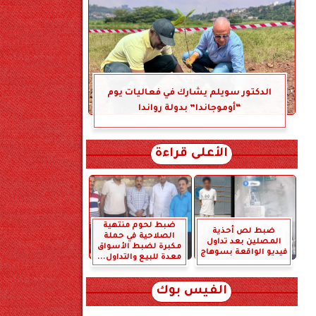
الدكتور سويلم يشارك في فعاليات يوم
“أوموجاندا” بدولة رواندا
الأعلى قراءة
ضبط لحوم منتهية
ضبط لص أحذية
الصلاحية في حملة
المصلين بعد تداول
مكبرة لضبط الأسواق
فيديو الواقعة بسوهاج
معدة للبيع والتداول...
الفيس بوك