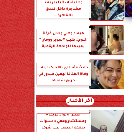
وطليقته داليا بدر بعد
مشاجرة داخل فندق
بالقاهرة...
هيفاء وهبي وجدل غرفة
النوم.. كليب ”سوبر وومان”
يعيدها للواجهة الرقمية
حادث مأساوي بالإسكندرية..
وفاة الفنانة نيفين مندور في
حريق شقتها
آخر الأخبار
حبس «لواء مزيف»
ومستشار وهمي 3 سنوات
بتهمة النصب على شركة