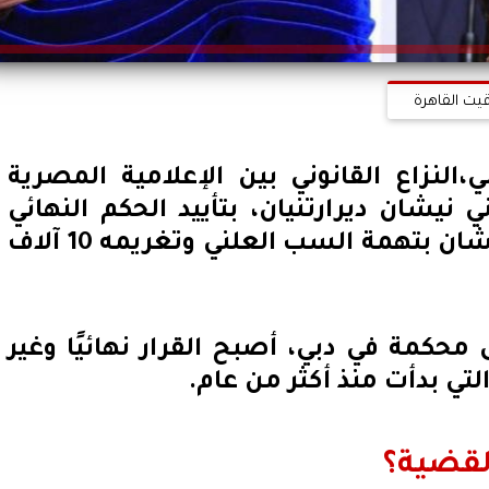
قيت القاهرة
النزاع القانوني بين الإعلامية المصرية
ي نيشان ديرارتنيان، بتأييد الحكم النهائي
لصالح ياسمين عز، وإدانة نيشان بتهمة السب العلني وتغريمه 10 آلاف
محكمة في دبي، أصبح القرار نهائيًا وغير
تي بدأت منذ أكثر من عام.
لقضية؟