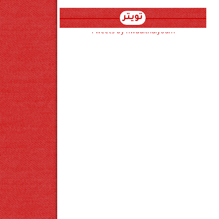
تويتر
Tweets by hwadithalyoum