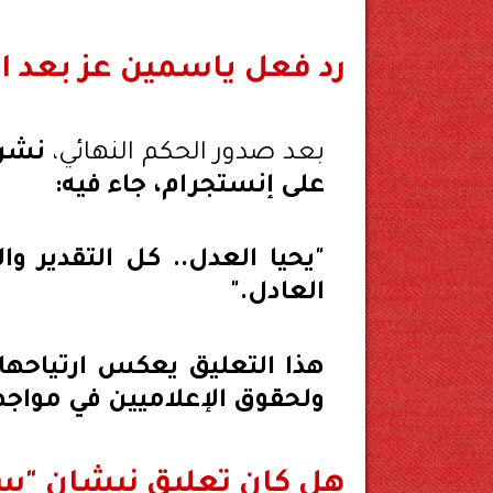
رد فعل ياسمين عز بعد ال
بعد صدور الحكم النهائي،
نشرت
على إنستجرام، جاء فيه:
"يحيا العدل.. كل التقدير وا
العادل."
هذا التعليق يعكس ارتياحها ل
ولحقوق الإعلاميين في مواجه
هل كان تعليق نيشان "سخ