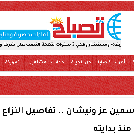
استيلاء على 5 ملايين جنيه
أغرب القضايا
من الحياة
حوادث المشاهير
التعويذة
مين عز ونيشان .. تفاصيل النزاع
منذ بدايته