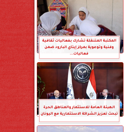
المكتبة المتنقلة تشارك بفعاليات ثقافية
وفنية وتوعوية بمركز إيتاي البارود ضمن
فعاليات...
الهيئة العامة للاستثمار والمناطق الحرة
تبحث تعزيز الشراكة الاستثمارية مع اليونان