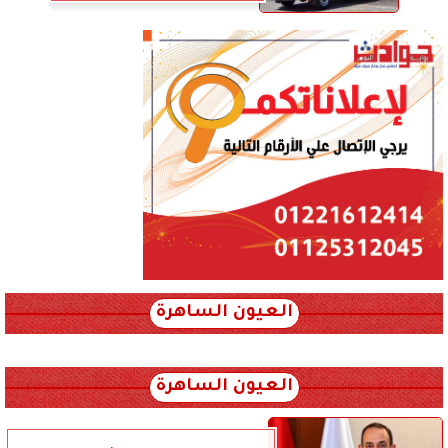
العيون الساهرة
xml_json/rss/~12.xml x0n not found
العيون الساهرة