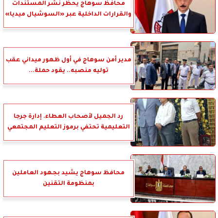
محافظ سوهاج يحظر نشر المستندات
والقرارات الداخلية عبر «السوشيال ميديا»
مدير أمن سوهاج في أول ظهور ميداني عقب
توليه منصبه.. يقود حملة...
رد الجميل لأصحاب العطاء. إدارة جرجا
التعليمية تحتفي برموز التعليم المجتمعي
محافظ سوهاج يشيد بجهود العاملين
بمنظومة التقنين