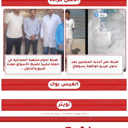
الأعلى قراءة
ضبط لحوم منتهية الصلاحية في
ضبط لص أحذية المصلين بعد
حملة مكبرة لضبط الأسواق معدة
تداول فيديو الواقعة بسوهاج
للبيع والتداول...
الفيس بوك
تويتر
Tweets by hwadithalyoum