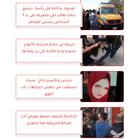
ضربوه برخامة علي رأسة ..تشيع
جنازه طالب لقي مصرعه علي يد 3
أشخاص بشبين القناطر
جريمة في حمام مدرسة بأكتوبر..
تشويه وجه طالبة على يد زملائها
تحرش وتكسير زجاج.. سيدة
تستغيث من بطش جيرانها بـ باب
اللوق
الداخلية تكشف حقيقة تعرض أحد
ضباط الشرطة بقنا للتعدى