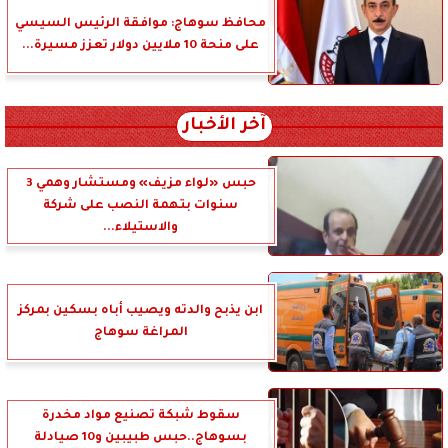
محافظ سوهاج: موافقة الرئيس السيسي
على منحة 10 ملايين دولار تعزز مسيرة...
آخر الأخبار
حبس «لواء مزيف» ومستشار وهمي 3
سنوات بتهمة النصب على شركة
والاستيلاء...
ابن يذبح والدته ويصيب أباه بسكين بمركز
المراغة سوهاج
سقوط شبكة تصنيع مواد مخدرة
بسوهاج..حبس طبيبين و10 صيادلة