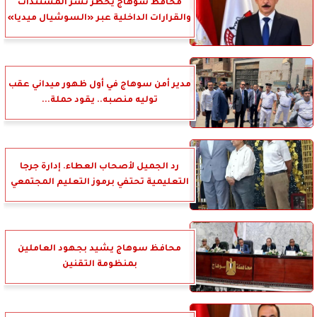
محافظ سوهاج يحظر نشر المستندات
والقرارات الداخلية عبر «السوشيال ميديا»
مدير أمن سوهاج في أول ظهور ميداني عقب
توليه منصبه.. يقود حملة...
رد الجميل لأصحاب العطاء. إدارة جرجا
التعليمية تحتفي برموز التعليم المجتمعي
محافظ سوهاج يشيد بجهود العاملين
بمنظومة التقنين