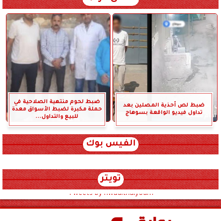
ضبط لحوم منتهية الصلاحية في
ضبط لص أحذية المصلين بعد
حملة مكبرة لضبط الأسواق معدة
تداول فيديو الواقعة بسوهاج
للبيع والتداول...
الفيس بوك
تويتر
Tweets by hwadithalyoum