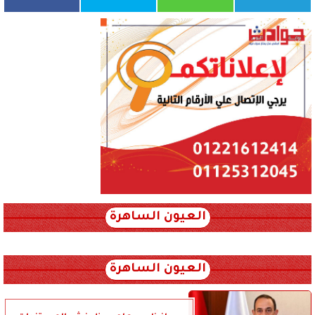
العيون الساهرة
xml_json/rss/~12.xml x0n not found
العيون الساهرة