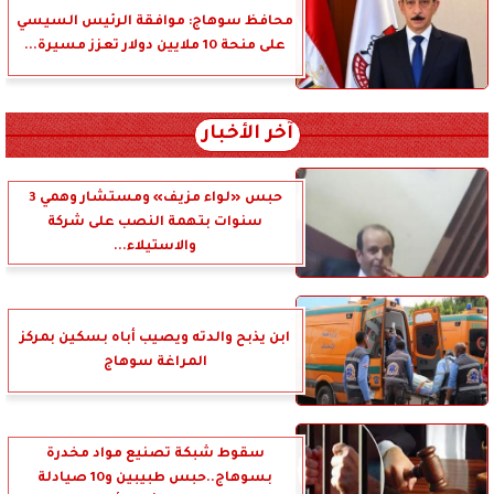
محافظ سوهاج: موافقة الرئيس السيسي
على منحة 10 ملايين دولار تعزز مسيرة...
آخر الأخبار
حبس «لواء مزيف» ومستشار وهمي 3
سنوات بتهمة النصب على شركة
والاستيلاء...
ابن يذبح والدته ويصيب أباه بسكين بمركز
المراغة سوهاج
سقوط شبكة تصنيع مواد مخدرة
بسوهاج..حبس طبيبين و10 صيادلة