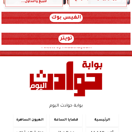
للبيع والتداول...
الفيس بوك
تويتر
Tweets by hwadithalyoum
بوابة حوادث اليوم
الرئيسية
قضايا الساعة
العيون الساهرة