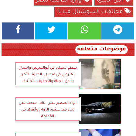
أمن الجيزة
وزارة الداخلية مصر
مخالفات السوشيال ميديا.
موضوعات متعلقة
سطو مسلح في أبوالنمرس واحتيال
إلكتروني في فيصل بالجيزة.. الأمن
يلاحق الجناة والتحقيقات تكشف
التفاصيل
الواد الصغير مش ابنك.. مدحت قتل
ولاء بعد عشرة الزواج وألقاها في
القمامة