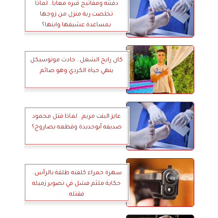
دفنته ومفاتيح قبره معايا.. لماذا
تخلصت ربة منزل من زوجها
بمساعدة عشيقها وابنها؟
كان رايح الشغل.. حادث موتوسيكل
ينهي حياة الكردي وهو صائم
عايز البنت مريم.. لماذا قتل محمود
صديقه أبوحديدة وقطعه بصاروخ؟
سهرة حمراء كلفته طلقة بالرأس..
حكاية ملثم فشل في تصوير زميله
فقتله