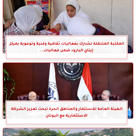
المكتبة المتنقلة تشارك بفعاليات ثقافية وفنية وتوعوية بمركز
إيتاي البارود ضمن فعاليات...
الهيئة العامة للاستثمار والمناطق الحرة تبحث تعزيز الشراكة
الاستثمارية مع اليونان