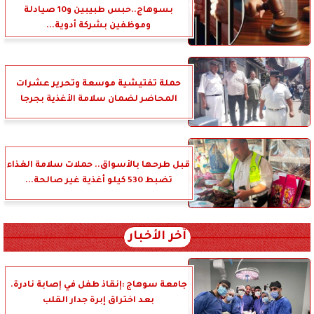
بسوهاج..حبس طبيبين و10 صيادلة
وموظفين بشركة أدوية...
حملة تفتيشية موسعة وتحرير عشرات
المحاضر لضمان سلامة الأغذية بجرجا
قبل طرحها بالأسواق.. حملات سلامة الغذاء
تضبط 530 كيلو أغذية غير صالحة...
آخر الأخبار
جامعة سوهاج :إنقاذ طفل في إصابة نادرة.
بعد اختراق إبرة جدار القلب