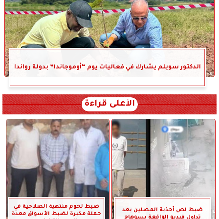
الدكتور سويلم يشارك في فعاليات يوم “أوموجاندا” بدولة رواندا
الأعلى قراءة
ضبط لحوم منتهية الصلاحية في
ضبط لص أحذية المصلين بعد
حملة مكبرة لضبط الأسواق معدة
تداول فيديو الواقعة بسوهاج