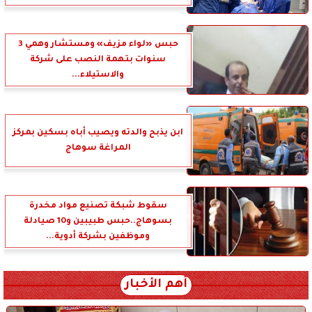
حبس «لواء مزيف» ومستشار وهمي 3
سنوات بتهمة النصب على شركة
والاستيلاء...
ابن يذبح والدته ويصيب أباه بسكين بمركز
المراغة سوهاج
سقوط شبكة تصنيع مواد مخدرة
بسوهاج..حبس طبيبين و10 صيادلة
وموظفين بشركة أدوية...
أهم الأخبار