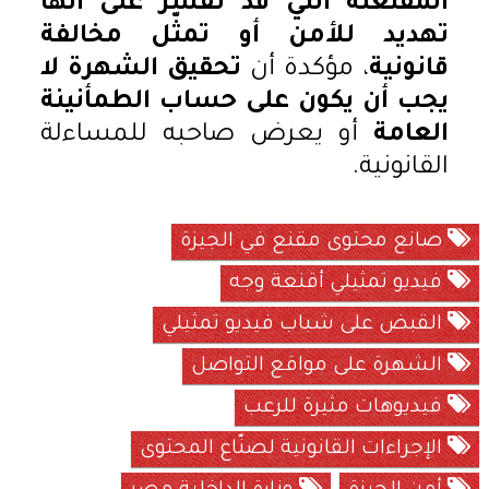
المفتعلة التي قد تُفسر على أنها
تهديد للأمن أو تمثّل مخالفة
قانونية
، مؤكدة أن
تحقيق الشهرة لا
يجب أن يكون على حساب الطمأنينة
العامة
أو يعرض صاحبه للمساءلة
القانونية.
صانع محتوى مقنع في الجيزة
فيديو تمثيلي أقنعة وجه
القبض على شباب فيديو تمثيلي
الشهرة على مواقع التواصل
فيديوهات مثيرة للرعب
الإجراءات القانونية لصنّاع المحتوى