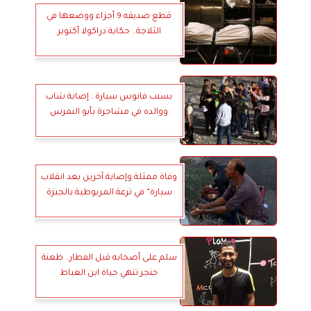
قطع صديقه 9 أجزاء ووضعها في
الثلاجة.. حكاية دراكولا أكتوبر
بسبب فانوس سيارة.. إصابة شاب
ووالده في مشاجرة بأبو النمرس
وفاة ممثلة وإصابة آخرين بعد انقلاب
سيارة” في ترعة المريوطية بالجيزة
سلم على أصحابه قبل الفطار.. طعنة
خنجر تنهي حياة ابن العياط