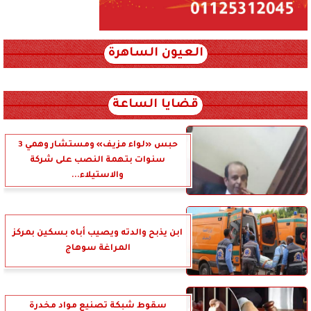
العيون الساهرة
xml_json/rss/~12.xml x0n not found
قضايا الساعة
حبس «لواء مزيف» ومستشار وهمي 3
سنوات بتهمة النصب على شركة
والاستيلاء...
ابن يذبح والدته ويصيب أباه بسكين بمركز
المراغة سوهاج
سقوط شبكة تصنيع مواد مخدرة