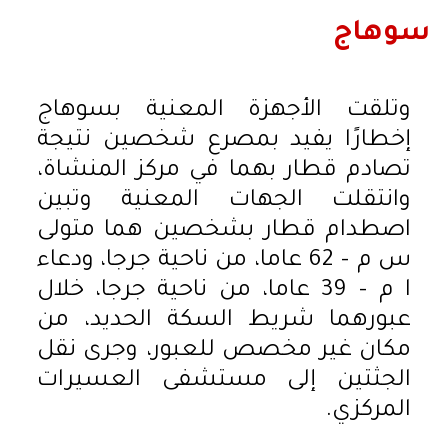
سوهاج
وتلقت الأجهزة المعنية بسوهاج
إخطارًا يفيد بمصرع شخصين نتيجة
تصادم قطار بهما في مركز المنشاة،
وانتقلت الجهات المعنية وتبين
اصطدام قطار بشخصين هما متولى
س م – 62 عاما، من ناحية جرجا، ودعاء
ا م – 39 عاما، من ناحية جرجا، خلال
عبورهما شريط السكة الحديد، من
مكان غير مخصص للعبور، وجرى نقل
الجثتين إلى مستشفى العسيرات
المركزي.