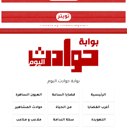
تويتر
Tweets by hwadithalyoum
بوابة حوادث اليوم
الرئيسية
قضايا الساعة
العيون الساهرة
أغرب القضايا
من الحياة
حوادث المشاهير
التعويذة
سكة الندامة
ملاعب و متاعب