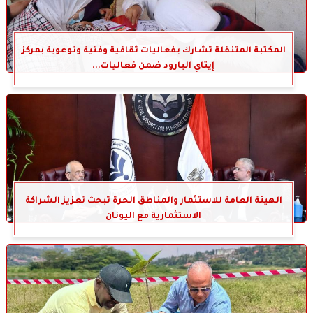
المكتبة المتنقلة تشارك بفعاليات ثقافية وفنية وتوعوية بمركز
إيتاي البارود ضمن فعاليات...
الهيئة العامة للاستثمار والمناطق الحرة تبحث تعزيز الشراكة
الاستثمارية مع اليونان