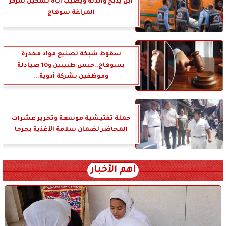
ابن يذبح والدته ويصيب أباه بسكين بمركز
المراغة سوهاج
سقوط شبكة تصنيع مواد مخدرة
بسوهاج..حبس طبيبين و10 صيادلة
وموظفين بشركة أدوية...
حملة تفتيشية موسعة وتحرير عشرات
المحاضر لضمان سلامة الأغذية بجرجا
أهم الأخبار