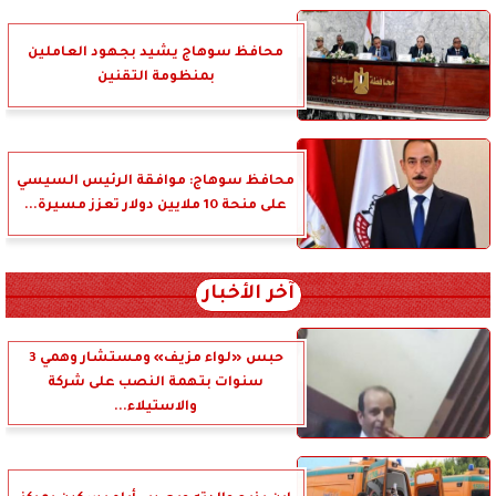
محافظ سوهاج يشيد بجهود العاملين
بمنظومة التقنين
محافظ سوهاج: موافقة الرئيس السيسي
على منحة 10 ملايين دولار تعزز مسيرة...
آخر الأخبار
حبس «لواء مزيف» ومستشار وهمي 3
سنوات بتهمة النصب على شركة
والاستيلاء...