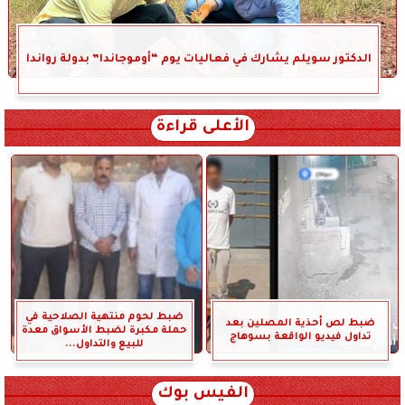
الدكتور سويلم يشارك في فعاليات يوم “أوموجاندا” بدولة رواندا
الأعلى قراءة
ضبط لحوم منتهية الصلاحية في
ضبط لص أحذية المصلين بعد
حملة مكبرة لضبط الأسواق معدة
تداول فيديو الواقعة بسوهاج
للبيع والتداول...
الفيس بوك