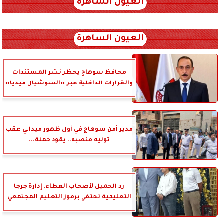
العيون الساهرة
xml_json/rss/~12.xml x0n not found
العيون الساهرة
محافظ سوهاج يحظر نشر المستندات
والقرارات الداخلية عبر «السوشيال ميديا»
مدير أمن سوهاج في أول ظهور ميداني عقب
توليه منصبه.. يقود حملة...
رد الجميل لأصحاب العطاء. إدارة جرجا
التعليمية تحتفي برموز التعليم المجتمعي