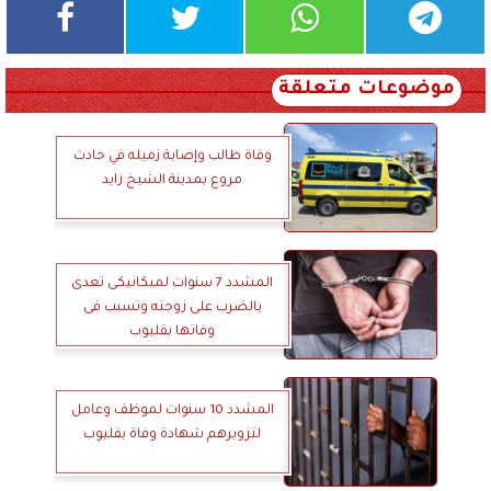
موضوعات متعلقة
وفاة طالب وإصابة زميله في حادث
مروع بمدينة الشيخ زايد
المشدد 7 سنوات لميكانيكى تعدى
بالضرب على زوجته وتسبب فى
وفاتها بقليوب
المشدد 10 سنوات لموظف وعامل
لتزويرهم شهادة وفاة بقليوب