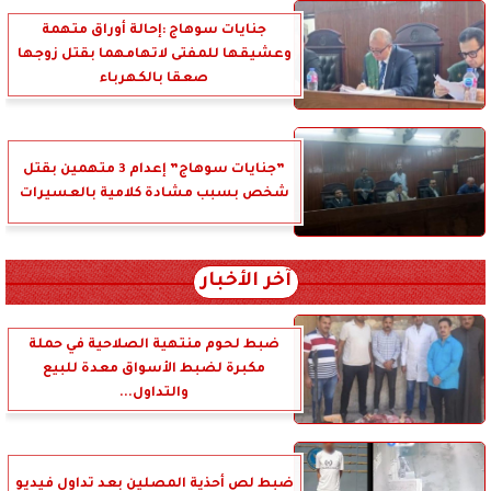
جنايات سوهاج :إحالة أوراق متهمة
وعشيقها للمفتى لاتهامهما بقتل زوجها
صعقا بالكهرباء
”جنايات سوهاج” إعدام 3 متهمين بقتل
شخص بسبب مشادة كلامية بالعسيرات
آخر الأخبار
ضبط لحوم منتهية الصلاحية في حملة
مكبرة لضبط الأسواق معدة للبيع
والتداول...
ضبط لص أحذية المصلين بعد تداول فيديو