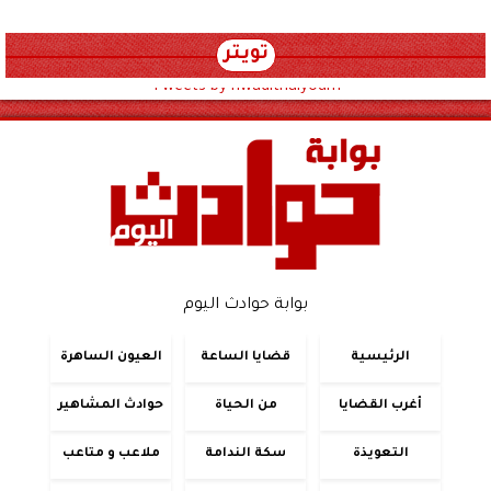
تويتر
Tweets by hwadithalyoum
بوابة حوادث اليوم
الرئيسية
قضايا الساعة
العيون الساهرة
أغرب القضايا
من الحياة
حوادث المشاهير
التعويذة
سكة الندامة
ملاعب و متاعب