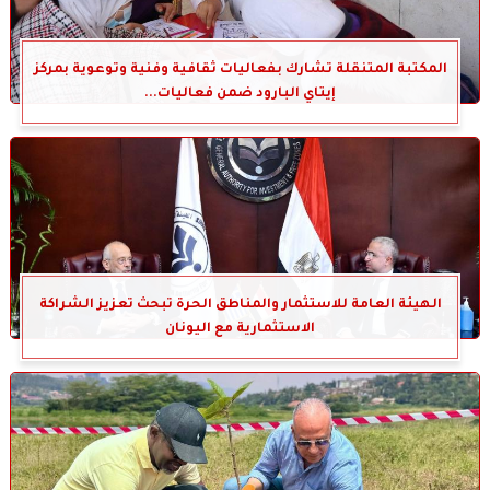
المكتبة المتنقلة تشارك بفعاليات ثقافية وفنية وتوعوية بمركز
إيتاي البارود ضمن فعاليات...
الهيئة العامة للاستثمار والمناطق الحرة تبحث تعزيز الشراكة
الاستثمارية مع اليونان