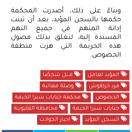
وبناءً على ذلك، أصدرت المحكمة
حكمها بالسجن المؤبد، بعد أن ثبتت
إدانة المتهم في جميع التهم
المسندة إليه، لتغلق بذلك فصول
هذه الجريمة التي هزت منطقة
الخصوص.
المؤبد لعامل
قـتل شخصًا
فرد خرطوش
وصلة معاتبة
الخصوص
محكمة جنايات شبرا الخيمة
جنايات شبرا الخيمة
محافظة القليوبية
السجن المؤبد
اخبار الحوادث