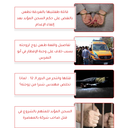
قاتلة طفلتيها بالغردقة تطعن
بالنقض على حكم السجن المؤبد بعد
إلغاء الإعدام
تفاصيل واقعة طـعن زوج لزوجته
بسبب خلاف على وجبة الإفطار في أبو
النمرس
قتلها وانتحر من الدور الـ 12 .. لماذا
تخلص مهندس شبرا من زوجته؟
السجن المؤبد للمتهم بالشروع في
قتل صاحب شركة بالمعصرة