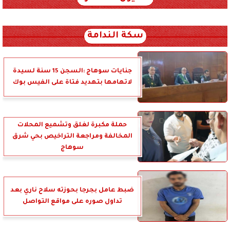
xml_json/rss/~12.xml x0n not found
سكة الندامة
جنايات سوهاج :السجن 15 سنة لسيدة
لاتهامها بتهديد فتاة على الفيس بوك
حملة مكبرة لغلق وتشميع المحلات
المخالفة ومراجعة التراخيص بحي شرق
سوهاج
ضبط عامل بجرجا بحوزته سلاح ناري بعد
تداول صوره على مواقع التواصل