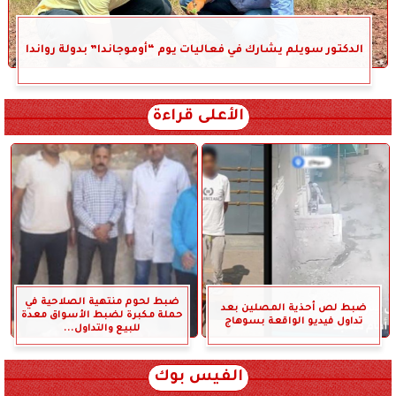
الدكتور سويلم يشارك في فعاليات يوم “أوموجاندا” بدولة رواندا
الأعلى قراءة
ضبط لحوم منتهية الصلاحية في
ضبط لص أحذية المصلين بعد
حملة مكبرة لضبط الأسواق معدة
تداول فيديو الواقعة بسوهاج
للبيع والتداول...
الفيس بوك