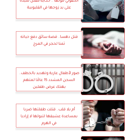
الحقوني موتها .. حكاية مقتل سيدة
على يد زوجها في القليوبية
قتل دهسا.. قصة سائق دفع حياته
ثمنا لحجر في المرج
صور لأطفال عارية وتهديد بالخطف..
السجن المشدد 15 عامًا لمتهم
بهتك عرض طفلين
أم بلا قلب.. قتلت طفلتها ضربا
بمساعدة عشيقها لتبولها لا إراديا
في الهرم