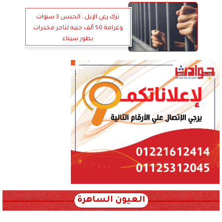
ترك رعي الإبل.. الحبس 3 سنوات
وغرامة 50 ألف جنيه لتاجر مخدرات
بطور سيناء
العيون الساهرة
xml_json/rss/~12.xml x0n not found