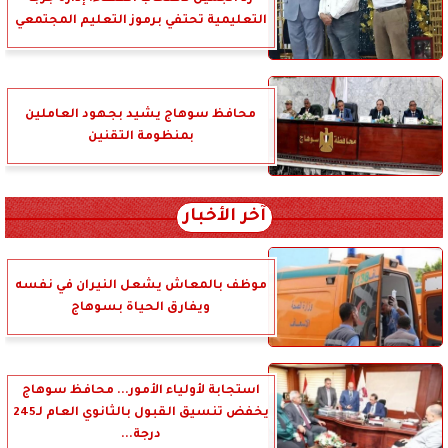
التعليمية تحتفي برموز التعليم المجتمعي
محافظ سوهاج يشيد بجهود العاملين
بمنظومة التقنين
آخر الأخبار
موظف بالمعاش يشعل النيران في نفسه
ويفارق الحياة بسوهاج
استجابة لأولياء الأمور... محافظ سوهاج
يخفض تنسيق القبول بالثانوي العام لـ245
درجة...