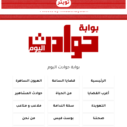
تويتر
Tweets by hwadithalyoum
بوابة حوادث اليوم
الرئيسية
قضايا الساعة
العيون الساهرة
أغرب القضايا
من الحياة
حوادث المشاهير
التعويذة
سكة الندامة
ملاعب و متاعب
صحتنا
بوست فيس
من نحن