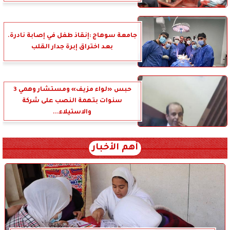
جامعة سوهاج :إنقاذ طفل في إصابة نادرة.
بعد اختراق إبرة جدار القلب
حبس «لواء مزيف» ومستشار وهمي 3
سنوات بتهمة النصب على شركة
والاستيلاء...
أهم الأخبار