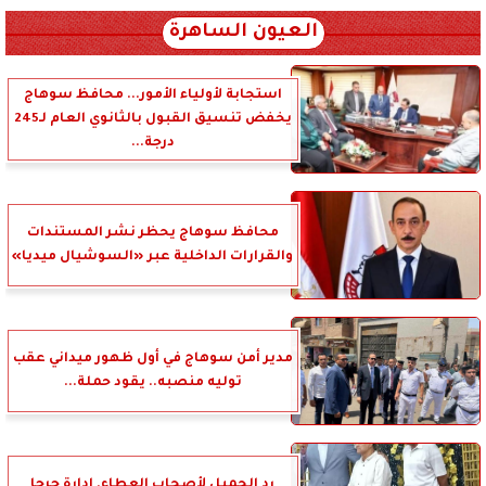
العيون الساهرة
استجابة لأولياء الأمور... محافظ سوهاج
يخفض تنسيق القبول بالثانوي العام لـ245
درجة...
محافظ سوهاج يحظر نشر المستندات
والقرارات الداخلية عبر «السوشيال ميديا»
مدير أمن سوهاج في أول ظهور ميداني عقب
توليه منصبه.. يقود حملة...
رد الجميل لأصحاب العطاء. إدارة جرجا