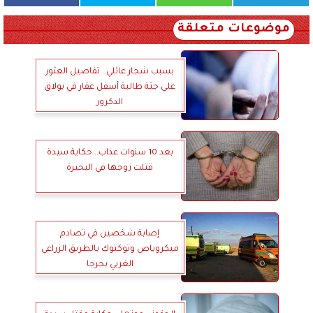
موضوعات متعلقة
بسبب شجار عائلي.. تفاصيل العثور
على جثة طالبة أسفل عقار في بولاق
الدكرور
بعد 10 سنوات عذاب.. حكاية سيدة
قتلت زوجها في البحيرة
إصابة شخصين في تصادم
ميكروباص وتوكتوك بالطريق الزراعي
الغربي بجرجا