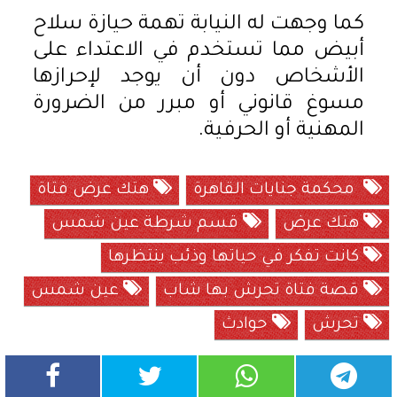
كما وجهت له النيابة تهمة حيازة سلاح
أبيض مما تستخدم في الاعتداء على
الأشخاص دون أن يوجد لإحرازها
مسوغ قانوني أو مبرر من الضرورة
المهنية أو الحرفية.
محكمة جنايات القاهرة
هتك عرض فتاة
هتك عرض
قسم شرطة عين شمس
كانت تفكر في حياتها وذئب ينتظرها
قصة فتاة تحرش بها شاب
عين شمس
تحرش
حوادث