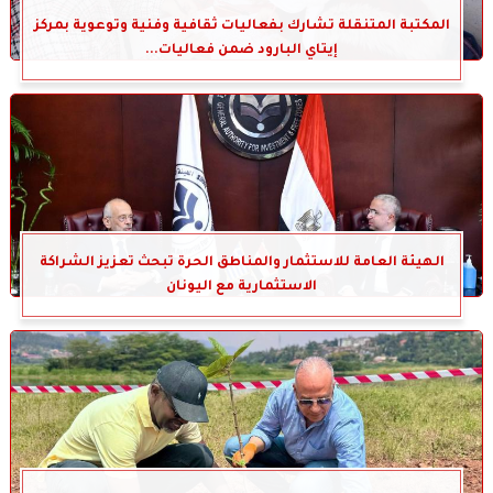
المكتبة المتنقلة تشارك بفعاليات ثقافية وفنية وتوعوية بمركز
إيتاي البارود ضمن فعاليات...
الهيئة العامة للاستثمار والمناطق الحرة تبحث تعزيز الشراكة
الاستثمارية مع اليونان