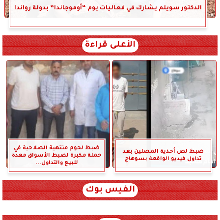
الدكتور سويلم يشارك في فعاليات يوم “أوموجاندا” بدولة رواندا
الأعلى قراءة
ضبط لحوم منتهية الصلاحية في
ضبط لص أحذية المصلين بعد
حملة مكبرة لضبط الأسواق معدة
تداول فيديو الواقعة بسوهاج
للبيع والتداول...
الفيس بوك