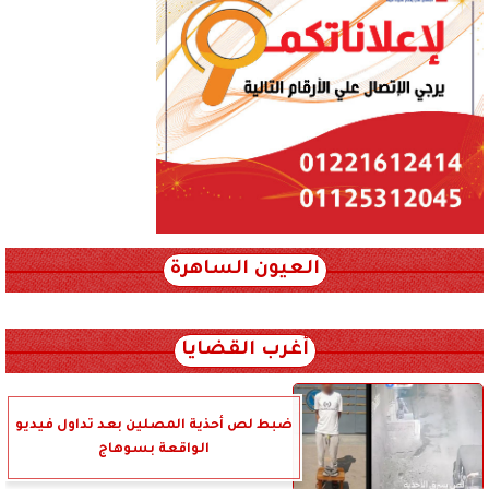
العيون الساهرة
xml_json/rss/~12.xml x0n not found
أغرب القضايا
ضبط لص أحذية المصلين بعد تداول فيديو
الواقعة بسوهاج