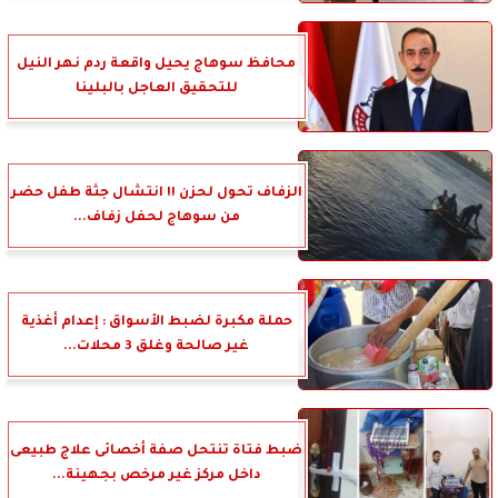
محافظ سوهاج يحيل واقعة ردم نهر النيل
للتحقيق العاجل بالبلينا
الزفاف تحول لحزن !! انتشال جثة طفل حضر
من سوهاج لحفل زفاف...
حملة مكبرة لضبط الأسواق : إعدام أغذية
غير صالحة وغلق 3 محلات...
ضبط فتاة تنتحل صفة أخصائى علاج طبيعى
داخل مركز غير مرخص بجهينة...