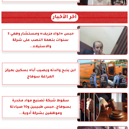
آخر الأخبار
حبس «لواء مزيف» ومستشار وهمي 3
سنوات بتهمة النصب على شركة
والاستيلاء...
ابن يذبح والدته ويصيب أباه بسكين بمركز
المراغة سوهاج
سقوط شبكة تصنيع مواد مخدرة
بسوهاج..حبس طبيبين و10 صيادلة
وموظفين بشركة أدوية...