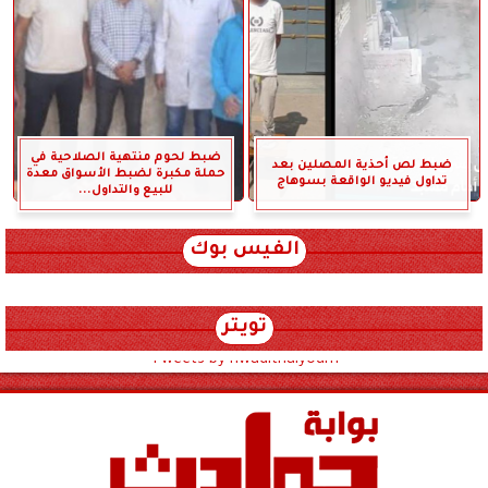
ضبط لحوم منتهية الصلاحية في
ضبط لص أحذية المصلين بعد
حملة مكبرة لضبط الأسواق معدة
تداول فيديو الواقعة بسوهاج
للبيع والتداول...
الفيس بوك
تويتر
Tweets by hwadithalyoum