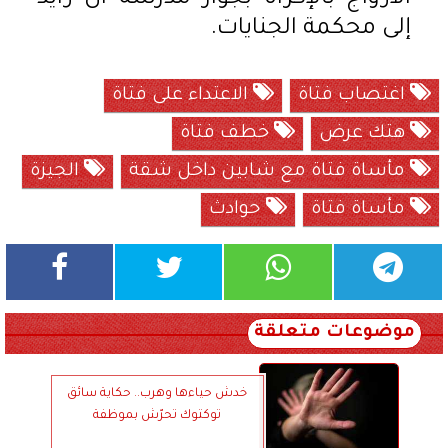
إلى محكمة الجنايات.
اغتصاب فتاة
الاعتداء على فتاة
هتك عرض
خطف فتاة
مأساة فتاة مع شابين داخل شقة
الجيزة
مأساة فتاة
حوادث
موضوعات متعلقة
خدش حياءها وهرب.. حكاية سائق
توكتوك تحرّش بموظفة