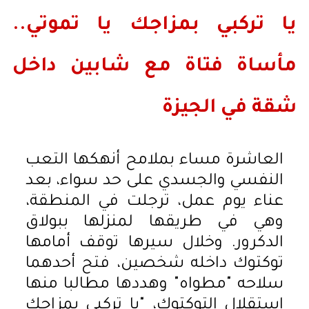
يا تركبي بمزاجك يا تموتي..
مأساة فتاة مع شابين داخل
شقة في الجيزة
العاشرة مساء بملامح أنهكها التعب
النفسي والجسدي على حد سواء، بعد
عناء يوم عمل، ترجلت في المنطقة،
وهي في طريقها لمنزلها ببولاق
الدكرور. وخلال سيرها توقف أمامها
توكتوك داخله شخصين، فتح أحدهما
سلاحه "مطواه" وهددها مطالبا منها
استقلال التوكتوك، "يا تركبي بمزاجك