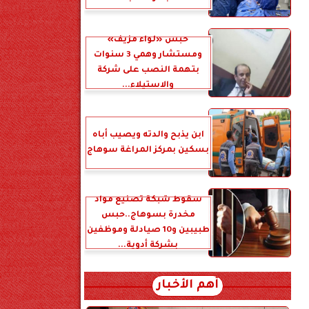
حبس «لواء مزيف»
ومستشار وهمي 3 سنوات
بتهمة النصب على شركة
والاستيلاء...
ابن يذبح والدته ويصيب أباه
بسكين بمركز المراغة سوهاج
سقوط شبكة تصنيع مواد
مخدرة بسوهاج..حبس
طبيبين و10 صيادلة وموظفين
بشركة أدوية...
أهم الأخبار