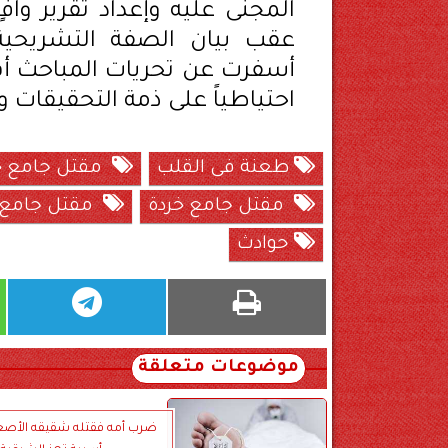
المجنى عليه وإعداد تقرير وا
عقب بيان الصفة التشريحية 
احتياطياً على ذمة التحقيقات و
طعنة فى القلب
مقتل جامع خر
مقتل جامع خردة
مقتل جامع خ
حوادث
موضوعات متعلقة
ضرب أمه فقتله شقيقه الأصغر