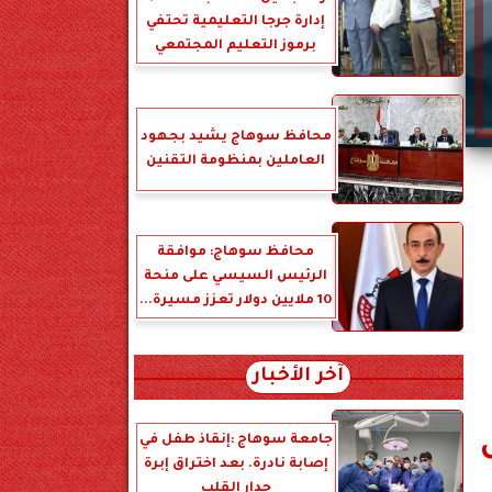
إدارة جرجا التعليمية تحتفي
برموز التعليم المجتمعي
محافظ سوهاج يشيد بجهود
العاملين بمنظومة التقنين
محافظ سوهاج: موافقة
الرئيس السيسي على منحة
10 ملايين دولار تعزز مسيرة...
آخر الأخبار
جامعة سوهاج :إنقاذ طفل في
إصابة نادرة. بعد اختراق إبرة
جدار القلب