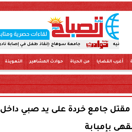
جامعة سوهاج :إنقاذ طفل في إصابة نادرة. بعد اختراق إ
أغرب القضايا
من الحياة
حوادث المشاهير
التعويذة
 مقتل جامع خردة على يد صبي داخل
قهى بإمبابة