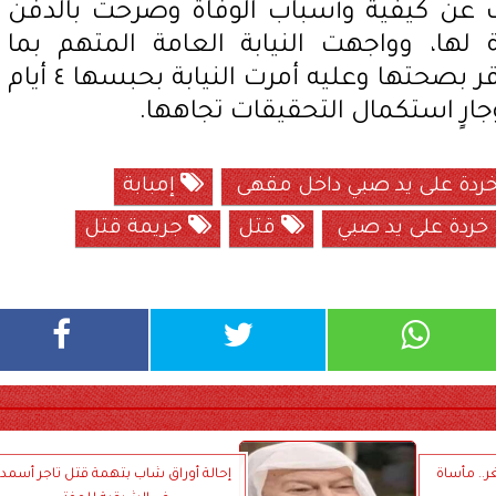
فٍ عن كيفية وأسباب الوفاة وصرحت بالدفن
لها، وواجهت النيابة العامة المتهم بما
أسفرت عن تحريات المباحث أقر بصحتها وعليه أمرت النيابة بحبسها ٤ أيام
جارٍ استكمال التحقيقات تجاهها.
دة على يد صبي داخل مقهى
إمبابة
ردة على يد صبي
قتل
جريمة قتل
.. مأساة
إحالة أوراق شاب بتهمة قتل تاجر أسمد