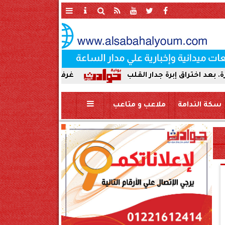
برة جدار القلب
غرفة الأزمات بسوهاج: لا تأثير للزل
سكة الندامة
ملاعب و متاعب