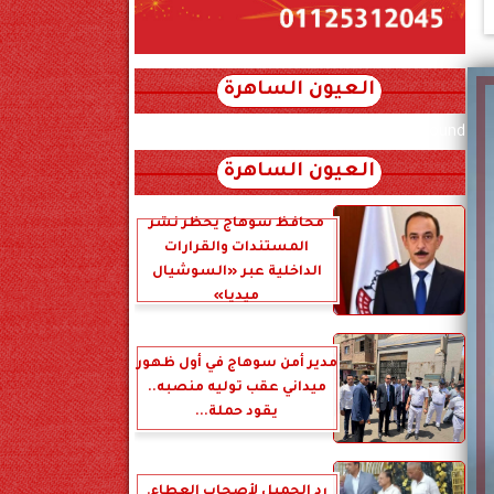
العيون الساهرة
xml_json/rss/~12.xml x0n not found
العيون الساهرة
محافظ سوهاج يحظر نشر
المستندات والقرارات
الداخلية عبر «السوشيال
ميديا»
مدير أمن سوهاج في أول ظهور
ميداني عقب توليه منصبه..
يقود حملة...
رد الجميل لأصحاب العطاء.