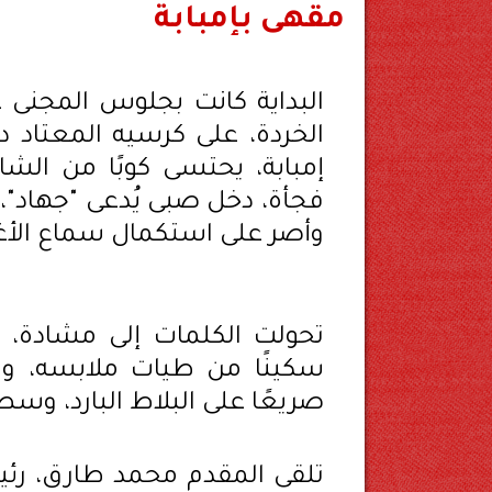
مقهى بإمبابة
البداية كانت بجلوس المجنى
الخردة، على كرسيه المعتا
إمبابة، يحتسى كوبًا من الشا
فجأة، دخل صبى يُدعى "جهاد"،
وأصر على استكمال سماع الأغ
تحولت الكلمات إلى مشادة، ث
سكينًا من طيات ملابسه، و
صريعًا على البلاط البارد، وس
تلقى المقدم محمد طارق، رئ