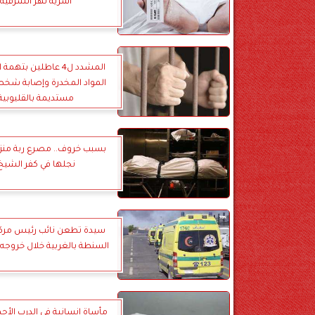
أسرية تهز الشرقية
المشدد ل4 عاطلين بتهمة
المواد المخدرة وإصابة شخ
مستديمة بالقليوبية
بسبب خروف.. مصرع ربة منزل
نجلها في كفر الشيخ
سيدة تطعن نائب رئيس مركز
السنطة بالغربية خلال خروجه
مأساة إنسانية في الدرب الأح