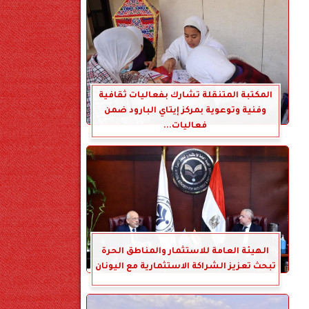
المكتبة المتنقلة تشارك بفعاليات ثقافية
وفنية وتوعوية بمركز إيتاي البارود ضمن
فعاليات...
الهيئة العامة للاستثمار والمناطق الحرة
تبحث تعزيز الشراكة الاستثمارية مع اليونان