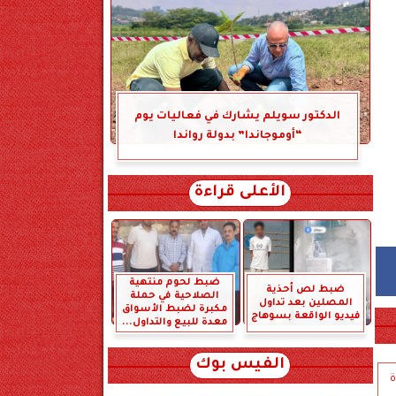
الدكتور سويلم يشارك في فعاليات يوم
“أوموجاندا” بدولة رواندا
الأعلى قراءة
ضبط لحوم منتهية
ضبط لص أحذية
الصلاحية في حملة
المصلين بعد تداول
مكبرة لضبط الأسواق
فيديو الواقعة بسوهاج
معدة للبيع والتداول...
الفيس بوك
ة