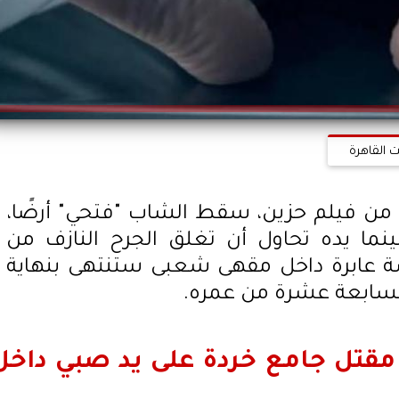
ت القاهرة
من فيلم حزين، سقط الشاب "فتحي" أرضًا،
ينما يده تحاول أن تغلق الجرح النازف من
ة عابرة داخل مقهى شعبى ستنتهى بنهاية
السابعة عشرة من عمره.
مقتل جامع خردة على يد صبي داخل