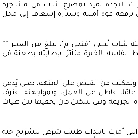
يات النجدة تفيد بمصرع شاب فى مشاجرة
ل برفقة قوة أمنية وسيارة إسعاف إلى محل
وبالفحص، تبين العثور على جثة شاب يُدعى "فتحى م"، يبلغ من العمر ٢٢
فظ أنفاسه الأخيرة متأثرًا بإصابته بطعنة فى
 وتمكنت من القبض على المتهم، صبى يُدعى
جهاد ب"، يبلغ من العمر ١٧ عامًا، عاطل عن العمل، وبمواجهته اعترف
داة الجريمة وهى سكين كان يخفيها بين طيات
والتى أمرت بانتداب طبيب شرعى لتشريح جثة