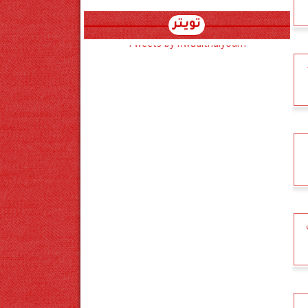
تويتر
Tweets by hwadithalyoum