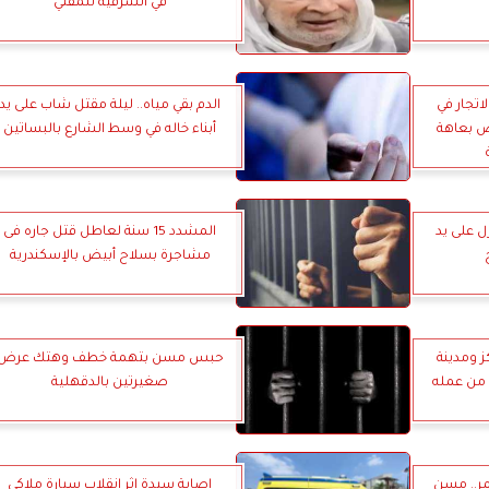
في الشرقية للمفتي
 الاتجار في
الدم بقي مياه.. ليلة مقتل شاب على يد
ص بعاهة
أبناء خاله في وسط الشارع بالبساتين
 على يد
المشدد 15 سنة لعاطل قتل جاره فى
مشاجرة بسلاح أبيض بالإسكندرية
 ومدينة
حبس مسن بتهمة خطف وهتك عرض
 من عمله
صغيرتين بالدقهلية
مر.. مسن
إصابة سيدة إثر انقلاب سيارة ملاكي