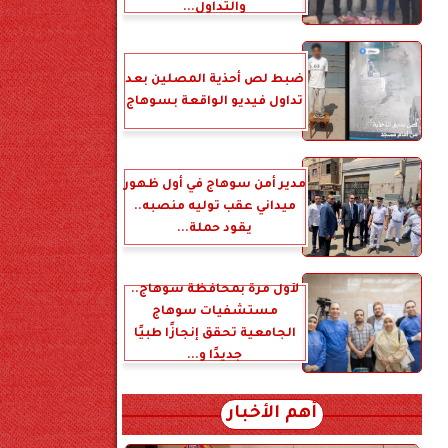
والتداول...
ضبط لص أحذية المصلين بعد
تداول فيديو الواقعة بسوهاج
مدير أمن سوهاج في أول ظهور
ميداني عقب توليه منصبه..
يقود حملة...
لأول مرة بمحافظة سوهاج..
مستشفيات سوهاج
الجامعية تحقق إنجازًا طبيًا
جديدًا و...
أهم الأخبار