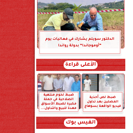
الدكتور سويلم يشارك في فعاليات يوم
“أوموجاندا” بدولة رواندا
الأعلى قراءة
ضبط لحوم منتهية
ضبط لص أحذية
الصلاحية في حملة
المصلين بعد تداول
مكبرة لضبط الأسواق
فيديو الواقعة بسوهاج
معدة للبيع والتداول...
الفيس بوك