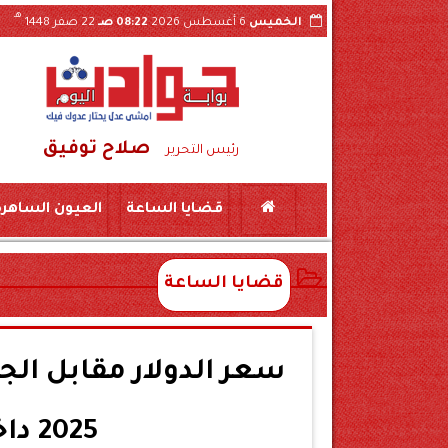
هـ
الخميس
6 أغسطس 2026
08:22 صـ
22 صفر 1448
صلاح توفيق
 فيديو الواقعة بسوهاج
ضبط لحوم منتهية الصلا
رئيس التحرير
قضايا الساعة
العيون الساهرة
قضايا الساعة
2025 داخل البنوك المصرية