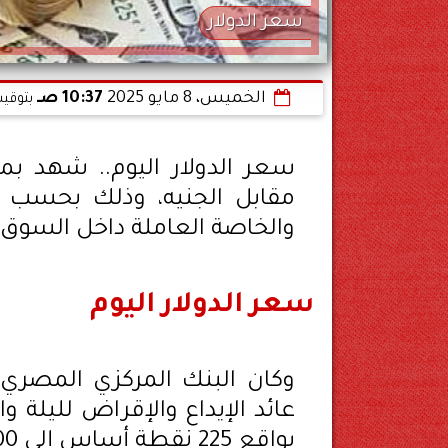
سعر الدولار
الخميس، 8 مايو 2025
10:37 صـ
بتوقيت
مقابل الجنيه، وذلك بحسب ش
والخاصة العاملة داخل السوق 
سعر الدولار اليوم
وكان البنك المركزي المصري
عائد الإيداع والإقراض لليلة 
بواقع 225 نقطة أساس إلى 25.00% و26.00% و25.50%، على الترتيب.