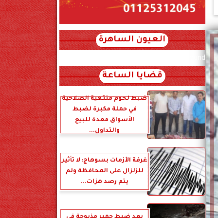
العيون الساهرة
xml_json/rss/~12.xml x0n not found
قضايا الساعة
ضبط لحوم منتهية الصلاحية
في حملة مكبرة لضبط
الأسواق معدة للبيع
والتداول...
غرفة الأزمات بسوهاج: لا تأثير
للزلزال على المحافظة ولم
يتم رصد هزات...
بعد ضبط حمير مذبوحة في