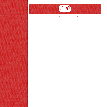
تويتر
Tweets by hwadithalyoum