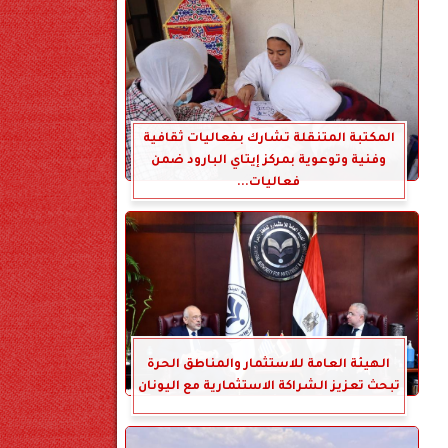
المكتبة المتنقلة تشارك بفعاليات ثقافية
وفنية وتوعوية بمركز إيتاي البارود ضمن
فعاليات...
الهيئة العامة للاستثمار والمناطق الحرة
تبحث تعزيز الشراكة الاستثمارية مع اليونان