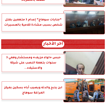
صعقا بالكهرباء
”جنايات سوهاج” إعدام 3 متهمين بقتل
شخص بسبب مشادة كلامية بالعسيرات
آخر الأخبار
حبس «لواء مزيف» ومستشار وهمي 3
سنوات بتهمة النصب على شركة
والاستيلاء...
ابن يذبح والدته ويصيب أباه بسكين بمركز
المراغة سوهاج