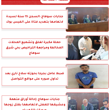
جنايات سوهاج :السجن 15 سنة لسيدة
لاتهامها بتهديد فتاة على الفيس بوك
حملة مكبرة لغلق وتشميع المحلات
المخالفة ومراجعة التراخيص بحي شرق
سوهاج
ضبط عامل بجرجا بحوزته سلاح ناري بعد
تداول صوره على مواقع التواصل
جنايات سوهاج :إحالة أوراق متهمة
وعشيقها للمفتى لاتهامهما بقتل زوجها