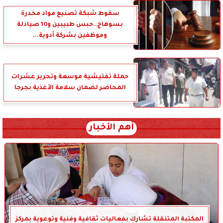
سقوط شبكة تصنيع مواد مخدرة
بسوهاج..حبس طبيبين و10 صيادلة
وموظفين بشركة أدوية...
حملة تفتيشية موسعة وتحرير عشرات
المحاضر لضمان سلامة الأغذية بجرجا
أهم الأخبار
المكتبة المتنقلة تشارك بفعاليات ثقافية وفنية وتوعوية بمركز