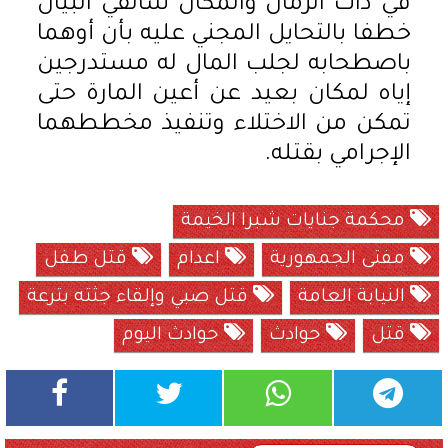
في ذات الزمان والمكان سالفي البيان
خطفا بالتحايل المجني عليه بأن أوهما
باصطحابه لجلب المال له مستدرجين
إياه لمكان بعيد عن أعين المارة حتى
تمكن من الاختلاء وتنفيذ مخططهما
الإجرامي بقتله.
محكمة جنايات شبرا الخيمة
مفتى الجمهورية
اعدام
قتل طفل
النيابة العامة
قتل صبي وإلقاء جثته بترعة
قتل
حوادث
حوادث اليوم