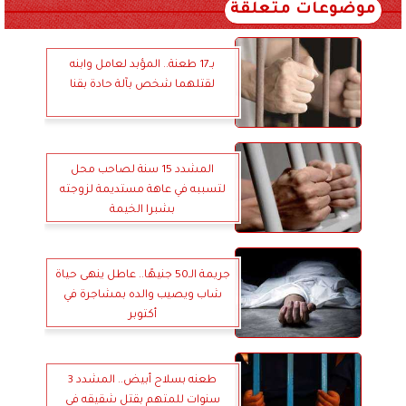
موضوعات متعلقة
بـ17 طعنة.. المؤبد لعامل وابنه
لقتلهما شخص بآلة حادة بقنا
المشدد 15 سنة لصاحب محل
لتسببه في عاهة مستديمة لزوجته
بشبرا الخيمة
جريمة الـ50 جنيهًا.. عاطل ينهى حياة
شاب ويصيب والده بمشاجرة في
أكتوبر
طعنه بسلاح أبيض.. المشدد 3
سنوات للمتهم بقتل شقيقه في