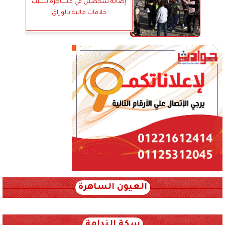
إصابة شخصين في مشاجرة بسبب
خلافات مالية بالوراق
العيون الساهرة
xml_json/rss/~12.xml x0n not found
سكة الندامة