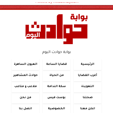
Tweets by hwadithalyoum
بوابة حوادث اليوم
الرئيسية
قضايا الساعة
العيون الساهرة
أغرب القضايا
من الحياة
حوادث المشاهير
التعويذة
سكة الندامة
ملاعب و متاعب
صحتنا
بوست فيس
من نحن
اعلن معنا
الخصوصية
اتصل بنا