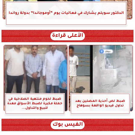
الدكتور سويلم يشارك في فعاليات يوم “أوموجاندا” بدولة رواندا
الأعلى قراءة
ضبط لحوم منتهية الصلاحية في
ضبط لص أحذية المصلين بعد
حملة مكبرة لضبط الأسواق معدة
تداول فيديو الواقعة بسوهاج
للبيع والتداول...
الفيس بوك