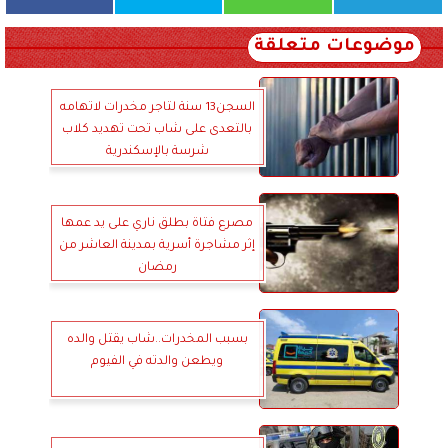
موضوعات متعلقة
السجن13 سنة لتاجر مخدرات لاتهامه
بالتعدى على شاب تحت تهديد كلاب
شرسة بالإسكندرية
مصرع فتاة بطلق ناري على يد عمها
إثر مشاجرة أسرية بمدينة العاشر من
رمضان
بسبب المخدرات..شاب يقتل والده
ويطعن والدته في الفيوم