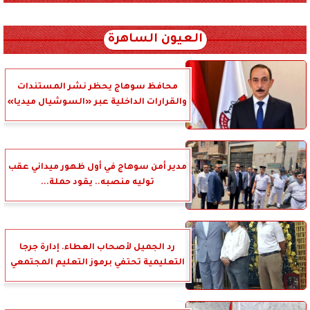
xml_json/rss/~12.xml x0n not found
العيون الساهرة
محافظ سوهاج يحظر نشر المستندات
والقرارات الداخلية عبر «السوشيال ميديا»
مدير أمن سوهاج في أول ظهور ميداني عقب
توليه منصبه.. يقود حملة...
رد الجميل لأصحاب العطاء. إدارة جرجا
التعليمية تحتفي برموز التعليم المجتمعي