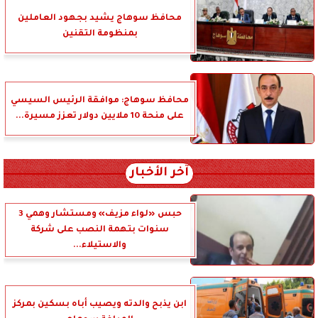
محافظ سوهاج يشيد بجهود العاملين
بمنظومة التقنين
محافظ سوهاج: موافقة الرئيس السيسي
على منحة 10 ملايين دولار تعزز مسيرة...
آخر الأخبار
حبس «لواء مزيف» ومستشار وهمي 3
سنوات بتهمة النصب على شركة
والاستيلاء...
ابن يذبح والدته ويصيب أباه بسكين بمركز