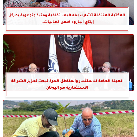
المكتبة المتنقلة تشارك بفعاليات ثقافية وفنية وتوعوية بمركز
إيتاي البارود ضمن فعاليات...
الهيئة العامة للاستثمار والمناطق الحرة تبحث تعزيز الشراكة
الاستثمارية مع اليونان