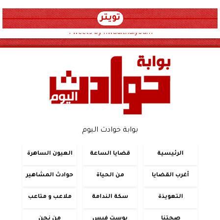
تويتر
Tweets by hwadithalyoum
بوابة حوادث اليوم
الرئيسية
قضايا الساعة
العيون الساهرة
أغرب القضايا
من الحياة
حوادث المشاهير
التعويذة
سكة الندامة
ملاعب و متاعب
صحتنا
بوست فيس
من نحن