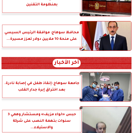
بمنظومة التقنين
محافظ سوهاج: موافقة الرئيس السيسي
على منحة 10 ملايين دولار تعزز مسيرة...
آخر الأخبار
جامعة سوهاج :إنقاذ طفل في إصابة نادرة.
بعد اختراق إبرة جدار القلب
حبس «لواء مزيف» ومستشار وهمي 3
سنوات بتهمة النصب على شركة
والاستيلاء...