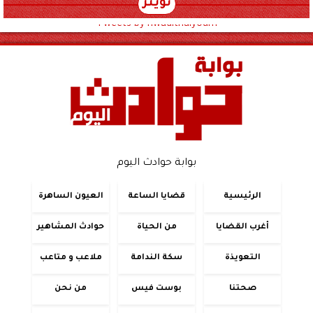
تويتر
Tweets by hwadithalyoum
بوابة حوادث اليوم
الرئيسية
قضايا الساعة
العيون الساهرة
أغرب القضايا
من الحياة
حوادث المشاهير
التعويذة
سكة الندامة
ملاعب و متاعب
صحتنا
بوست فيس
من نحن