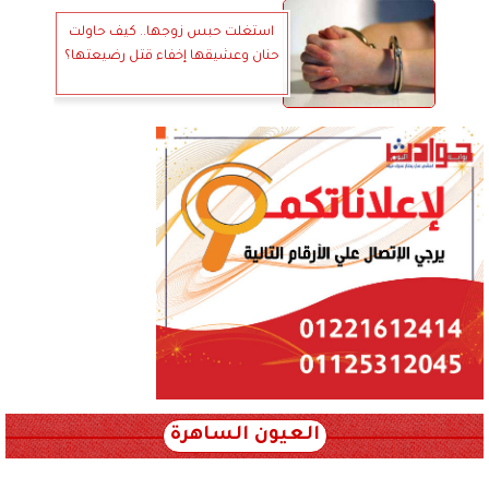
استغلت حبس زوجها.. كيف حاولت
حنان وعشيقها إخفاء قتل رضيعتها؟
العيون الساهرة
xml_json/rss/~12.xml x0n not found