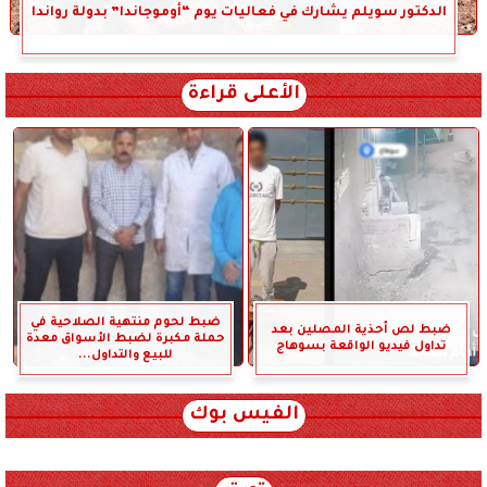
الدكتور سويلم يشارك في فعاليات يوم “أوموجاندا” بدولة رواندا
الأعلى قراءة
ضبط لحوم منتهية الصلاحية في
ضبط لص أحذية المصلين بعد
حملة مكبرة لضبط الأسواق معدة
تداول فيديو الواقعة بسوهاج
للبيع والتداول...
الفيس بوك