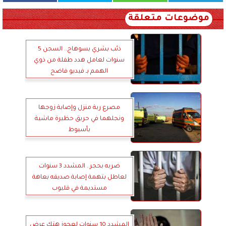
موضوعات متعلقة
ذئب بشري بسوهاج.. السجن 5
سنوات لعامل هدد طفلة من ذوي
الهمم بـ فيديو فاضح
مصرع ربة منزل وإصابة زوجها
ونجلهما في حريق حظيرة ماشية
بأسيوط
ضربه بحجر.. المشدد 3 سنوات
لعاطل بتهمة إصابة صديقه بعاهة
مستديمة في قليوب
المشدد 10 سنوات لعجوز هتك عرض