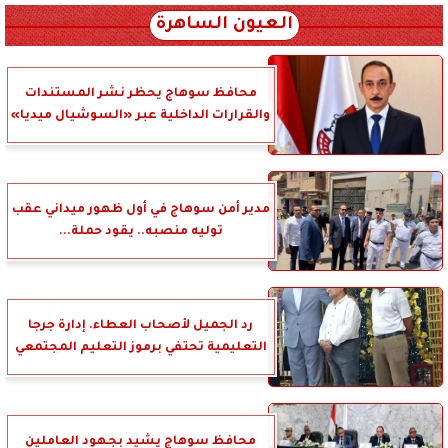
العيون الساهرة
محافظ سوهاج يحظر نشر المستندات
والقرارات الداخلية عبر «السوشيال ميديا»
مدير أمن سوهاج في أول ظهور ميداني عقب
توليه منصبه.. يقود حملة...
رد الجميل لأصحاب العطاء. إدارة جرجا
التعليمية تحتفي برموز التعليم المجتمعي
محافظ سوهاج يشيد بجهود العاملين