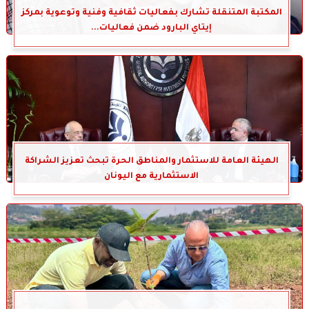
المكتبة المتنقلة تشارك بفعاليات ثقافية وفنية وتوعوية بمركز
إيتاي البارود ضمن فعاليات...
الهيئة العامة للاستثمار والمناطق الحرة تبحث تعزيز الشراكة
الاستثمارية مع اليونان