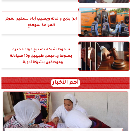
ابن يذبح والدته ويصيب أباه بسكين بمركز
المراغة سوهاج
سقوط شبكة تصنيع مواد مخدرة
بسوهاج..حبس طبيبين و10 صيادلة
وموظفين بشركة أدوية...
أهم الأخبار