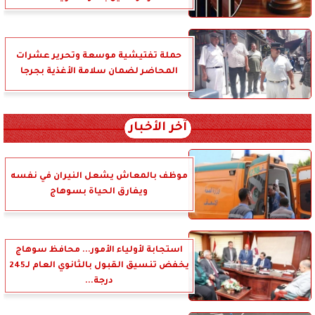
حملة تفتيشية موسعة وتحرير عشرات
المحاضر لضمان سلامة الأغذية بجرجا
آخر الأخبار
موظف بالمعاش يشعل النيران في نفسه
ويفارق الحياة بسوهاج
استجابة لأولياء الأمور... محافظ سوهاج
يخفض تنسيق القبول بالثانوي العام لـ245
درجة...