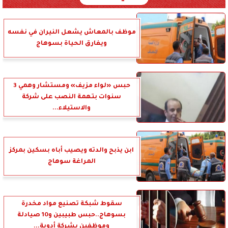
موظف بالمعاش يشعل النيران في نفسه
ويفارق الحياة بسوهاج
حبس «لواء مزيف» ومستشار وهمي 3
سنوات بتهمة النصب على شركة
والاستيلاء...
ابن يذبح والدته ويصيب أباه بسكين بمركز
المراغة سوهاج
سقوط شبكة تصنيع مواد مخدرة
بسوهاج..حبس طبيبين و10 صيادلة
وموظفين بشركة أدوية...