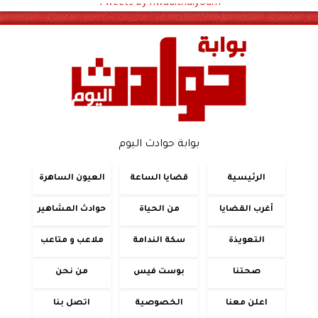
Tweets by hwadithalyoum
بوابة حوادث اليوم
الرئيسية
قضايا الساعة
العيون الساهرة
أغرب القضايا
من الحياة
حوادث المشاهير
التعويذة
سكة الندامة
ملاعب و متاعب
صحتنا
بوست فيس
من نحن
اعلن معنا
الخصوصية
اتصل بنا