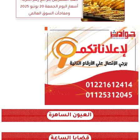
ذهب المصريين يتراجع رغم الحرب..
أسعار اليوم الجمعة 20 يونيو 2025
ومفاجآت السوق العالمي
العيون الساهرة
xml_json/rss/~12.xml x0n not found
قضايا الساعة