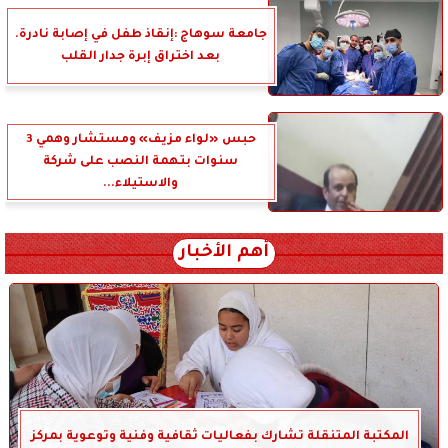
جامعة سوهاج :إنقاذ طفل في إصابة نادرة.
بعد اختراق إبرة جدار القلب
حبس «لواء مزيف» ومستشار وهمي 3
سنوات بتهمة النصب على شركة
والاستيلاء...
أهم الأخبار
المكتبة المتنقلة تشارك بفعاليات ثقافية وفنية وتوعوية بمركز