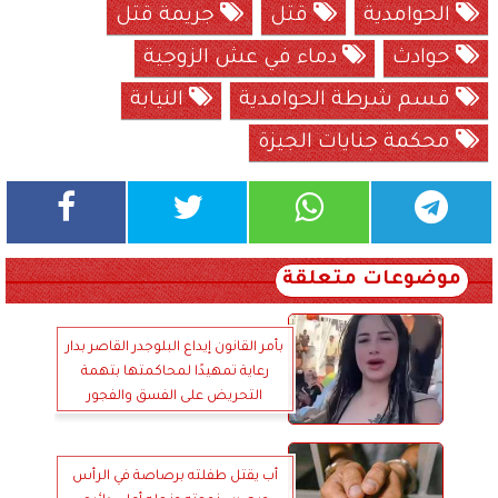
الحوامدية
قتل
جريمة قتل
حوادث
دماء في عش الزوجية
قسم شرطة الحوامدية
النيابة
محكمة جنايات الجيزة
موضوعات متعلقة
بأمر القانون إيداع البلوجدر القاصر بدار
رعاية تمهيدًا لمحاكمتها بتهمة
التحريض على الفسق والفجور
أب يقتل طفلته برصاصة في الرأس