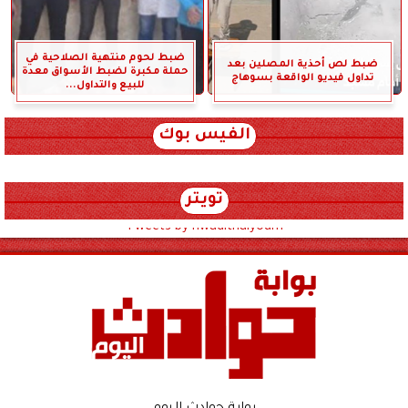
ضبط لحوم منتهية الصلاحية في
ضبط لص أحذية المصلين بعد
حملة مكبرة لضبط الأسواق معدة
تداول فيديو الواقعة بسوهاج
للبيع والتداول...
الفيس بوك
تويتر
Tweets by hwadithalyoum