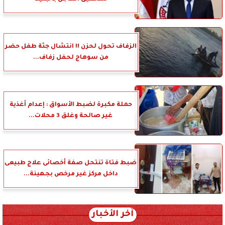
الزفاف تحول لحزن !! انتشال جثة طفل حضر
من سوهاج لحفل زفاف...
حملة مكبرة لضبط الأسواق : إعدام أغذية
غير صالحة وغلق 3 محلات...
ضبط فتاة تنتحل صفة أخصائى علاج طبيعى
داخل مركز غير مرخص بجهينة...
آخر الأخبار