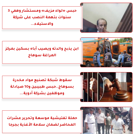
حبس «لواء مزيف» ومستشار وهمي 3
سنوات بتهمة النصب على شركة
والاستيلاء...
ابن يذبح والدته ويصيب أباه بسكين بمركز
المراغة سوهاج
سقوط شبكة تصنيع مواد مخدرة
بسوهاج..حبس طبيبين و10 صيادلة
وموظفين بشركة أدوية...
حملة تفتيشية موسعة وتحرير عشرات
المحاضر لضمان سلامة الأغذية بجرجا