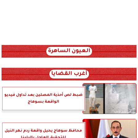
العيون الساهرة
xml_json/rss/~12.xml x0n not found
أغرب القضايا
ضبط لص أحذية المصلين بعد تداول فيديو
الواقعة بسوهاج
محافظ سوهاج يحيل واقعة ردم نهر النيل
للتحقيق العاجل بالبلينا