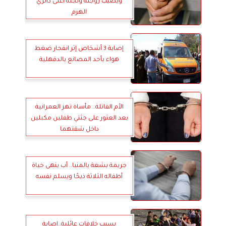
ويصيب زوجته ونجله أعلى دائري
الهرم
إصابة 3 أشخاص إثر انفجار ضغط
هواء بأحد المصانع بالدقهلية
الأم القاتلة.. مأساة تهز العمرانية
بعد العثور على جثتي طفلين مكبلين
داخل شقتهما
جريمة بشعة بالمنيا.. أب ينهى حياة
أطفاله الثلاثة ذبحًا ويسلم نفسه
بسبب خلافات عائلية..إصابة