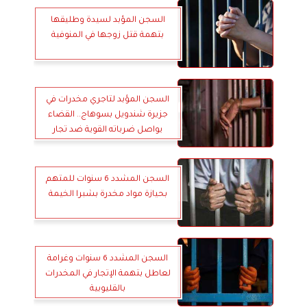
السجن المؤبد لسيدة وطليقها
بتهمة قتل زوجها في المنوفية
السجن المؤبد لتاجري مخدرات في
جزيرة شندويل بسوهاج.. القضاء
يواصل ضرباته القوية ضد تجار
السموم
السجن المشدد 6 سنوات للمتهم
بحيازة مواد مخدرة بشبرا الخيمة
السجن المشدد 6 سنوات وغرامة
لعاطل بتهمة الإتجار في المخدرات
بالقليوبية