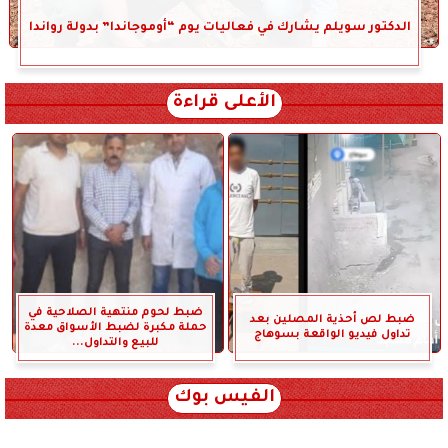
الدكتور سويلم يشارك في فعاليات يوم “أوموجاندا” بدولة رواندا
الأعلى قراءة
ضبط لحوم منتهية الصلاحية في
ضبط لص أحذية المصلين بعد
حملة مكبرة لضبط الأسواق معدة
تداول فيديو الواقعة بسوهاج
للبيع والتداول...
الفيس بوك