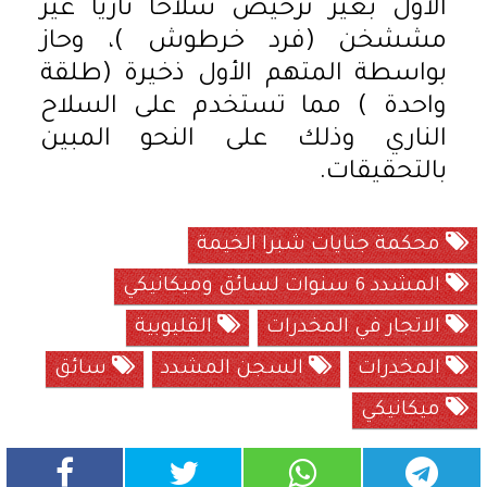
الأول بغير ترخيص سلاحًا ناريًا غير
مششخن (فرد خرطوش )، وحاز
بواسطة المتهم الأول ذخيرة (طلقة
واحدة ) مما تستخدم على السلاح
الناري وذلك على النحو المبين
بالتحقيقات.
محكمة جنايات شبرا الخيمة
المشدد 6 سنوات لسائق وميكانيكي
الاتجار في المخدرات
القليوبية
المخدرات
السجن المشدد
سائق
ميكانيكي