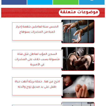
موضوعات متعلقة
الحبس سنة لعاملين بتهمة إحراز
كمية من المخدرات بسوهاج
السجن المؤبد لعاطل قتل فتاة
متسولة بسبب خلاف على المخدرات
في الأميرية
اخرج من هنا.. جملة بريئة أنهت حياة
طفل على يد صديق زوج والدته