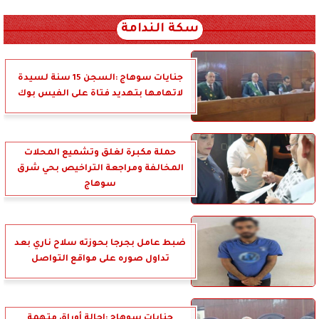
xml_json/rss/~12.xml x0n not found
سكة الندامة
جنايات سوهاج :السجن 15 سنة لسيدة
لاتهامها بتهديد فتاة على الفيس بوك
حملة مكبرة لغلق وتشميع المحلات
المخالفة ومراجعة التراخيص بحي شرق
سوهاج
ضبط عامل بجرجا بحوزته سلاح ناري بعد
تداول صوره على مواقع التواصل
جنايات سوهاج :إحالة أوراق متهمة