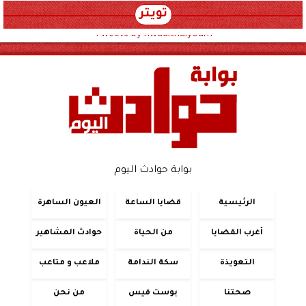
تويتر
Tweets by hwadithalyoum
بوابة حوادث اليوم
الرئيسية
قضايا الساعة
العيون الساهرة
أغرب القضايا
من الحياة
حوادث المشاهير
التعويذة
سكة الندامة
ملاعب و متاعب
صحتنا
بوست فيس
من نحن