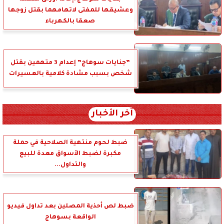
وعشيقها للمفتى لاتهامهما بقتل زوجها
صعقا بالكهرباء
”جنايات سوهاج” إعدام 3 متهمين بقتل
شخص بسبب مشادة كلامية بالعسيرات
آخر الأخبار
ضبط لحوم منتهية الصلاحية في حملة
مكبرة لضبط الأسواق معدة للبيع
والتداول...
ضبط لص أحذية المصلين بعد تداول فيديو
الواقعة بسوهاج