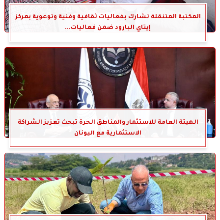
المكتبة المتنقلة تشارك بفعاليات ثقافية وفنية وتوعوية بمركز
إيتاي البارود ضمن فعاليات...
الهيئة العامة للاستثمار والمناطق الحرة تبحث تعزيز الشراكة
الاستثمارية مع اليونان