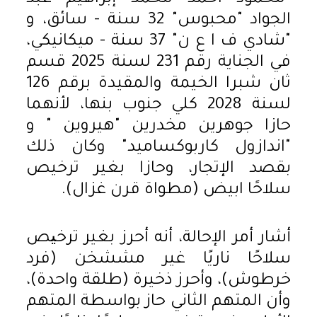
الجواد "محبوس" 32 سنة - سائق، و
"شادي ف ا ع ن" 37 سنة - ميكانيكي،
في الجناية رقم 231 لسنة 2025 قسم
ثان شبرا الخيمة والمقيدة برقم 126
لسنة 2028 كلي جنوب بنها، لأنهما
حازا جوهرين مخدرين "هيروين " و
"اندازول كاربوكساميد" وكان ذلك
بقصد الإتجار، وحازا بغير ترخيص
سلاحًا ابيض (مطواة قرن غزال).
أشار أمر الإحالة، أنه أحرز بغير ترخیص
سلاحًا ناريًا غير مششخن (فرد
خرطوش)، وأحرز ذخيرة (طلقة واحدة)،
وأن المتهم الثاني حاز بواسطة المتهم