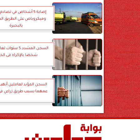
إصابة 5 أشخاص في تصاد
وميكروباص على الطريق ال
بالبحيرة
السجن المشدد 5 سن
شخصا بالإكراه فى الجي
السجن المؤبد لعاملين أنهيا 
عمهما بسبب طريق زراعي ف