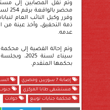
وتم نقل المصابين إلى مستش
ذمة التحقيق، وأخذ عينة من ا
عدمه.
سيناء لسنة 5
بحكمها المتقدم.
إصابة 7 سوريين ومصري
السجن 5 سنو
مستشفى طابا المركزي
جنوب 
محكمة جنايات نوييع
حوادث