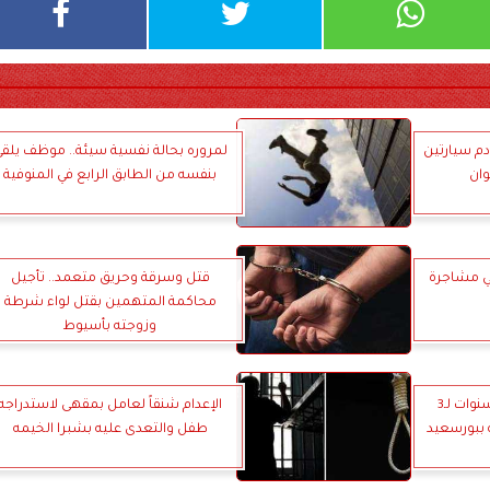
ادم سيارتين
لمروره بحالة نفسية سيئة.. موظف يلق
وان
بنفسه من الطابق الرابع في المنوفية
 مشاجرة
قتل وسرقة وحريق متعمد.. تأجيل
محاكمة المتهمين بقتل لواء شرطة
وزوجته بأسيوط
تحت تهديد كلب.. السجن 5 سنوات لـ3
الإعدام شنقاً لعامل بمقهى لاستدراجه
ببورسعيد
طفل والتعدى عليه بشبرا الخيمه