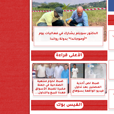
الدكتور سويلم يشارك في فعاليات يوم
ي
“أوموجاندا” بدولة رواندا
الأعلى قراءة
ضبط لحوم منتهية
ضبط لص أحذية
الصلاحية في حملة
المصلين بعد تداول
مكبرة لضبط الأسواق
فيديو الواقعة بسوهاج
معدة للبيع والتداول...
الفيس بوك