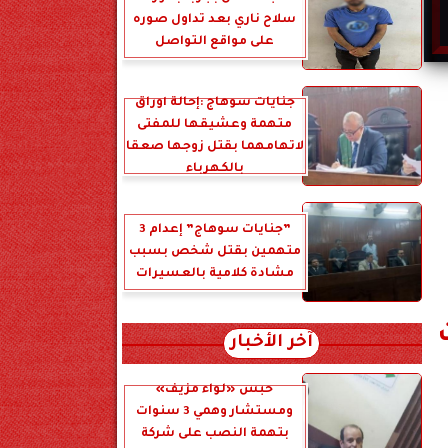
سلاح ناري بعد تداول صوره
على مواقع التواصل
جنايات سوهاج :إحالة أوراق
متهمة وعشيقها للمفتى
لاتهامهما بقتل زوجها صعقا
بالكهرباء
”جنايات سوهاج” إعدام 3
متهمين بقتل شخص بسبب
مشادة كلامية بالعسيرات
نوات
آخر الأخبار
حبس «لواء مزيف»
ومستشار وهمي 3 سنوات
بتهمة النصب على شركة