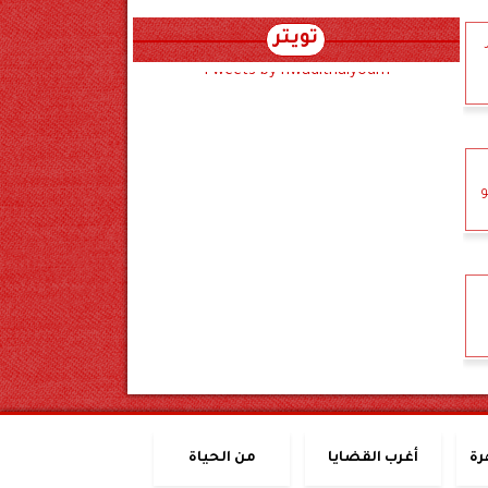
تويتر
Tweets by hwadithalyoum
و
رة
أغرب القضايا
من الحياة