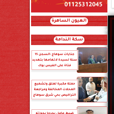
العيون الساهرة
xml_json/rss/~12.xml x0n not found
سكة الندامة
جنايات سوهاج :السجن 15
سنة لسيدة لاتهامها بتهديد
فتاة على الفيس بوك
حملة مكبرة لغلق وتشميع
المحلات المخالفة ومراجعة
التراخيص بحي شرق سوهاج
ضبط عامل بجرجا بحوزته