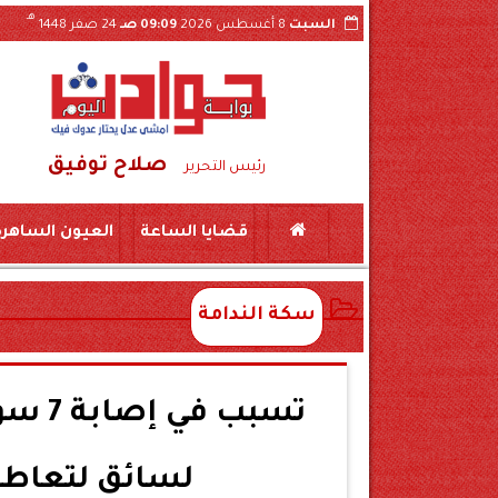
هـ
السبت
8 أغسطس 2026
09:09 صـ
24 صفر 1448
صلاح توفيق
بسكين بمركز المراغة سوهاج
حبس «لواء مزيف» ومستشار وهمي 3 سنوات بتهمة النصب ع
رئيس التحرير
قضايا الساعة
العيون الساهرة
سكة الندامة
لسائق لتعاطيه