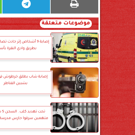
موضوعات متعلقة
إصابة 9 أشخاص إثر حادث تص
بطريق وادي النقرة بأس
إصابة شاب بطلق خرطوش في
بشبين القناطر
متهمين سرقوا حارس مدرسة 