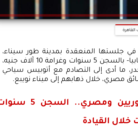
 القاهرة
 جلستها المنعقدة بمدينة طور سيناء،
بمعاقبة سليمان. ح. س، -غيابيا- بالسجن 5 سنوات وغرامة 10 آلاف جنيه،
خدر، ما أدى إلى التصادم مع أتوبيس سياحي
تسبب في إصابة 7 سوريين ومصري.. السجن 5 س
خلال القيادة