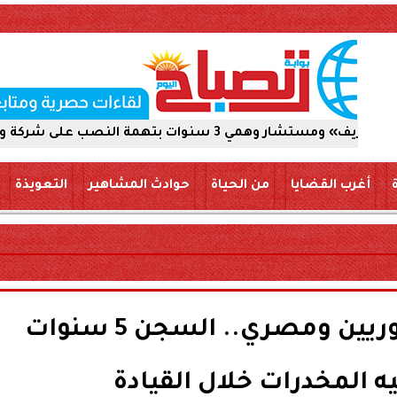
لى شركة والاستيلاء على 5 ملايين جنيه
أغرب القضايا
من الحياة
حوادث المشاهير
التعويذة
تسبب في إصابة 7 سوريين ومصري.. السجن 5 سنوات
 المخدرات خلال القيادة