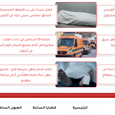
م أتوبيس
مقتل سيدة على يد طليقها المستشار
صحراوي
السابق بممشى سيتي بارك في أكتوبر
وات لعاطل سرق
إصابة 10 أشخاص في حادث انقلاب
زة
ميكروباص أمام مصنع السكر بكوم أمب
في أسوان
حياة ابن
خلاف قديم ينتهي بجريمة قتل.. صديق
ي سوهاج
ينهي حياة زميله طعنًا في أرض زراعية
ببهتيم
الرئيسية
قضايا الساعة
العيون الساه