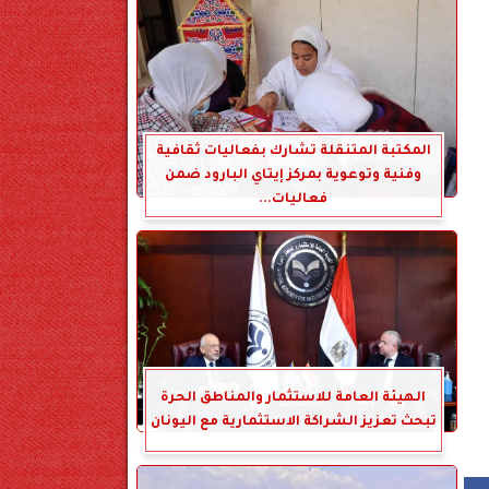
المكتبة المتنقلة تشارك بفعاليات ثقافية
وفنية وتوعوية بمركز إيتاي البارود ضمن
فعاليات...
الهيئة العامة للاستثمار والمناطق الحرة
تبحث تعزيز الشراكة الاستثمارية مع اليونان