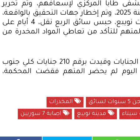
فى طابا المركزي لإسعافهم، وتم تحرير
محضر بالواقعة برقم 254 لسنة 2025، وتم إخطار جهات التحقيق بالواقعة،
وقرر وكيل النائب العام لنيابات نويبع، حبس سائق الربع نقل، 4 أيام على
لمتهم للتأكد من تعاطي المواد المخدرة من
وتم إحالة القضية إلى محكمة الجنايات وقيدت برقم 210 جنايات كلي جنوب
202، وبجلسة اليوم لم يحضر المتهم فقضت المحكمة،
ات لسائق
المخدرات
سيناء
مدينة نوييع
اصابة 7 سوريين