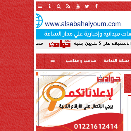
محافظ سوهاج يحيل واقعة ردم نهر ا
سكة الندامة
ملاعب و متاعب