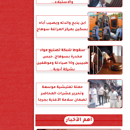
والاستيلاء...
ابن يذبح والدته ويصيب أباه
بسكين بمركز المراغة سوهاج
سقوط شبكة تصنيع مواد
مخدرة بسوهاج..حبس
طبيبين و10 صيادلة وموظفين
بشركة أدوية...
حملة تفتيشية موسعة
وتحرير عشرات المحاضر
لضمان سلامة الأغذية بجرجا
أهم الأخبار