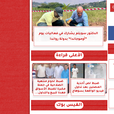
الدكتور سويلم يشارك في فعاليات يوم
“أوموجاندا” بدولة رواندا
الأعلى قراءة
ضبط لحوم منتهية
ضبط لص أحذية
الصلاحية في حملة
المصلين بعد تداول
مكبرة لضبط الأسواق
فيديو الواقعة بسوهاج
معدة للبيع والتداول...
الفيس بوك