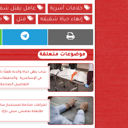
خلافات أسرية
عامل يقتل شقي
إنهاء حياة شقيقه
قتل
جر
موضوعات متعلقة
شاب ينهي حياة والدته طعنًا د
في الإسكندرية.. والتحقيق
التفاصيل الصادمة
اعترافات صادمة لمستشار سابق
طليقته بممشى سيتي بارك في