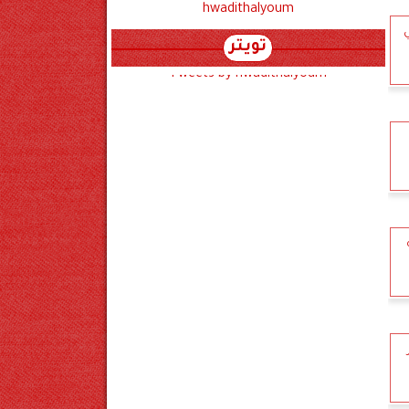
hwadithalyoum
ي
تويتر
Tweets by hwadithalyoum