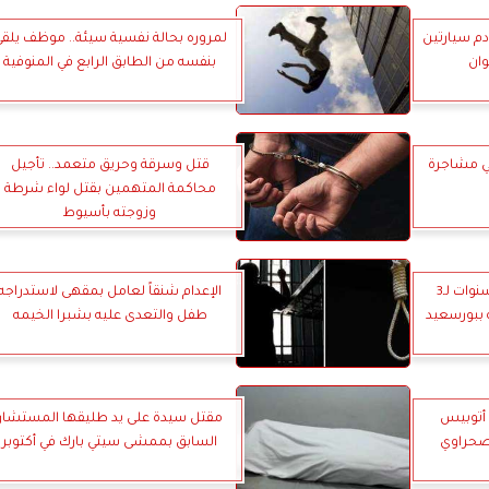
ادم سيارتين
لمروره بحالة نفسية سيئة.. موظف يلق
وان
بنفسه من الطابق الرابع في المنوفية
 مشاجرة
قتل وسرقة وحريق متعمد.. تأجيل
محاكمة المتهمين بقتل لواء شرطة
وزوجته بأسيوط
تحت تهديد كلب.. السجن 5 سنوات لـ3
الإعدام شنقاً لعامل بمقهى لاستدراجه
ببورسعيد
طفل والتعدى عليه بشبرا الخيمه
م أتوبيس
مقتل سيدة على يد طليقها المستشار
صحراوي
السابق بممشى سيتي بارك في أكتوبر