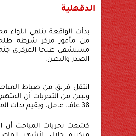
الدقهلية
بدأت الواقعة بتلقي اللواء مح
مستشفى طلخا المركزي جثة 
الصدر والبطن.
انتقل فريق من ضباط المباحث ا
وتبين من التحريات أن المتهم
38 عامًا، عامل، ويقيم بذات القرية.
كشفت تحريات المباحث أن ال
متكررة خلال الأشهر الما