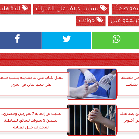
قه طعنًا
بسبب خلاف على الميراث
الدقهلية
يمةو قتل
حوادث
اخل شقتها
مقتل شاب على يد صديقه بسبب خلاف
ات تكشف
على مبلغ مالي في المرج
 بعد قتله
تسبب في إصابة 7 سوريين ومصري..
 أكتوبر
السجن 5 سنوات لسائق لتعاطيه
المخدرات خلال القيادة