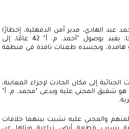
مد عبد الهادي، مدير أمن الدقهلية، إخطارًا
من مأمور مركز شرطة طلخا، يفيد بوصول "أحمد. م. أ" 42 عامًا، إلى
هامدة، وبجسده طعنات نافذة في منطقة
لجنائية إلى مكان الحادث لإجراء المعاينة،
 هو شقيق المجني عليه ويدعى "محمد. م. أ"
متهم والمجني عليه نشبت بينهما خلافات
ضية بسبب قطعة أرض زراعية ورثاها عن