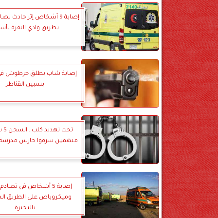
إصابة 9 أشخاص إثر حادث تص
بطريق وادي النقرة بأس
إصابة شاب بطلق خرطوش في
بشبين القناطر
متهمين سرقوا حارس مدرسة 
إصابة 5 أشخاص في تصاد
وميكروباص على الطريق ال
بالبحيرة