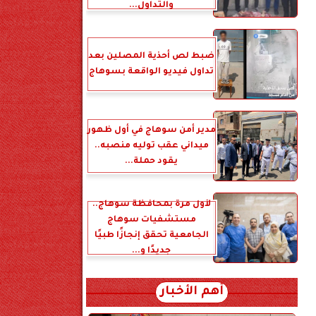
والتداول...
ضبط لص أحذية المصلين بعد
تداول فيديو الواقعة بسوهاج
مدير أمن سوهاج في أول ظهور
ميداني عقب توليه منصبه..
يقود حملة...
لأول مرة بمحافظة سوهاج..
مستشفيات سوهاج
الجامعية تحقق إنجازًا طبيًا
جديدًا و...
أهم الأخبار