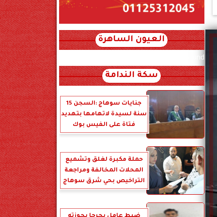
العيون الساهرة
xml_json/rss/~12.xml x0n not found
سكة الندامة
جنايات سوهاج :السجن 15
سنة لسيدة لاتهامها بتهديد
فتاة على الفيس بوك
حملة مكبرة لغلق وتشميع
المحلات المخالفة ومراجعة
التراخيص بحي شرق سوهاج
ضبط عامل بجرجا بحوزته