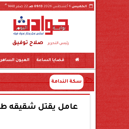
هـ
الخميس
6 أغسطس 2026
09:13 صـ
22 صفر 1448
صلاح توفيق
ول فيديو الواقعة بسوهاج
ضبط لحوم منتهية الص
رئيس التحرير
قضايا الساعة
العيون الساهرة
سكة الندامة
عامل يقتل شقيقه طعن