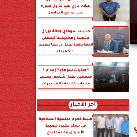
سلاح ناري بعد تداول صوره
على مواقع التواصل
جنايات سوهاج :إحالة أوراق
متهمة وعشيقها للمفتى
لاتهامهما بقتل زوجها صعقا
بالكهرباء
”جنايات سوهاج” إعدام 3
متهمين بقتل شخص بسبب
مشادة كلامية بالعسيرات
آخر الأخبار
ضبط لحوم منتهية الصلاحية
في حملة مكبرة لضبط
الأسواق معدة للبيع