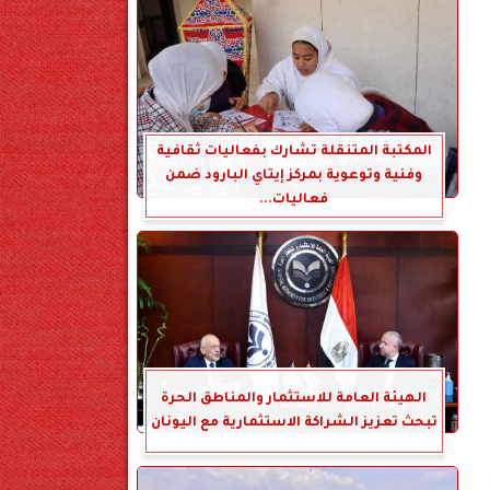
المكتبة المتنقلة تشارك بفعاليات ثقافية
وفنية وتوعوية بمركز إيتاي البارود ضمن
فعاليات...
الهيئة العامة للاستثمار والمناطق الحرة
تبحث تعزيز الشراكة الاستثمارية مع اليونان