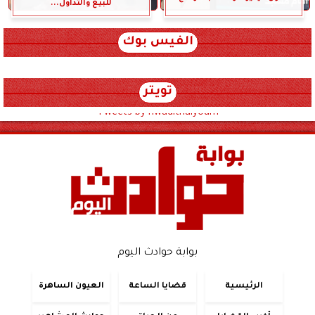
للبيع والتداول...
الفيس بوك
تويتر
Tweets by hwadithalyoum
بوابة حوادث اليوم
الرئيسية
قضايا الساعة
العيون الساهرة