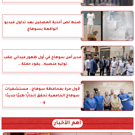
ضبط لص أحذية المصلين بعد تداول فيديو
الواقعة بسوهاج
مدير أمن سوهاج في أول ظهور ميداني عقب
توليه منصبه.. يقود حملة...
لأول مرة بمحافظة سوهاج.. مستشفيات
سوهاج الجامعية تحقق إنجازًا طبيًا جديدًا
و...
أهم الأخبار