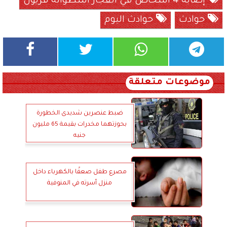
إصابة 4 أشخاص في انفجار أسطوانة فريون
حوادث
حوادث اليوم
موضوعات متعلقة
ضبط عنصرين شديدى الخطورة
بحوزتهما مخدرات بقيمة 65 مليون
جنيه
مصرع طفل صعقًا بالكهرباء داخل
منزل أسرته في المنوفية