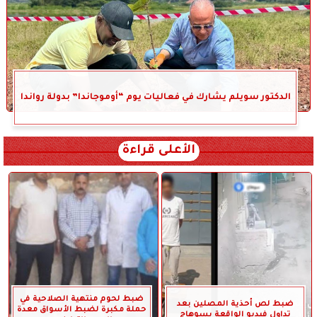
الدكتور سويلم يشارك في فعاليات يوم “أوموجاندا” بدولة رواندا
الأعلى قراءة
ضبط لحوم منتهية الصلاحية في
ضبط لص أحذية المصلين بعد
حملة مكبرة لضبط الأسواق معدة
تداول فيديو الواقعة بسوهاج