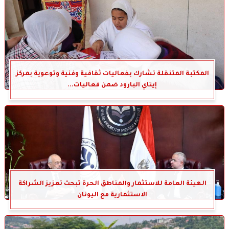
المكتبة المتنقلة تشارك بفعاليات ثقافية وفنية وتوعوية بمركز
إيتاي البارود ضمن فعاليات...
الهيئة العامة للاستثمار والمناطق الحرة تبحث تعزيز الشراكة
الاستثمارية مع اليونان