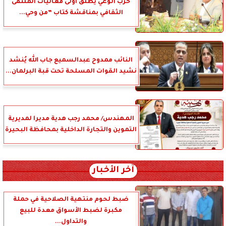
حزب الوعي يطلق أولى فعاليات الملتقى
الثقافي بمناقشة كتاب ”من وحي...
النائب ممدوح عبدالسميع جاب الله يُنشد
نشيد القوات المسلحة تحت قبة البرلمان...
المهندس/ محمد رجب هدية مديرا لمديرية
التموين والتجارة الداخلية بمحافظة البحيرة
آخر الأخبار
ضبط لحوم منتهية الصلاحية في حملة
مكبرة لضبط الأسواق معدة للبيع
والتداول...