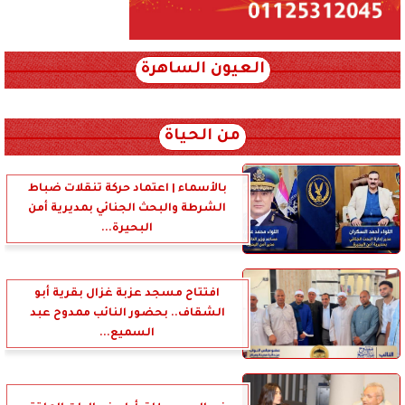
العيون الساهرة
xml_json/rss/~12.xml x0n not found
من الحياة
بالأسماء | اعتماد حركة تنقلات ضباط
الشرطة والبحث الجنائي بمديرية أمن
البحيرة...
افتتاح مسجد عزبة غزال بقرية أبو
الشقاف.. بحضور النائب ممدوح عبد
السميع...