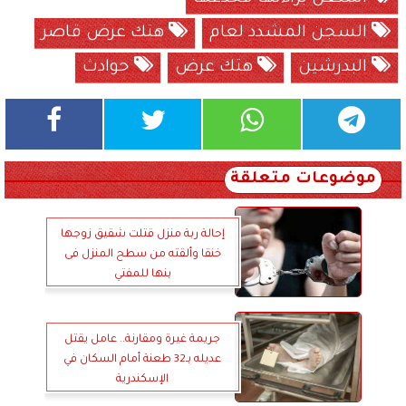
السجن المشدد لعام
هتك عرض قاصر
البدرشين
هتك عرض
حوادث
موضوعات متعلقة
إحالة ربة منزل قتلت شقيق زوجها
خنقا وألقته من سطح المنزل فى
بنها للمفتي
جريمة غيرة ومقارنة.. عامل يقتل
عديله بـ32 طعنة أمام السكان في
الإسكندرية