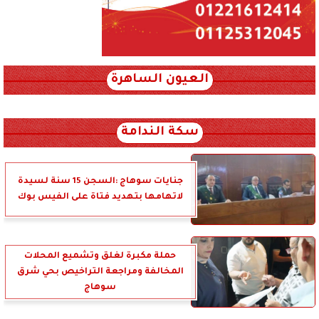
العيون الساهرة
xml_json/rss/~12.xml x0n not found
سكة الندامة
جنايات سوهاج :السجن 15 سنة لسيدة
لاتهامها بتهديد فتاة على الفيس بوك
حملة مكبرة لغلق وتشميع المحلات
المخالفة ومراجعة التراخيص بحي شرق
سوهاج