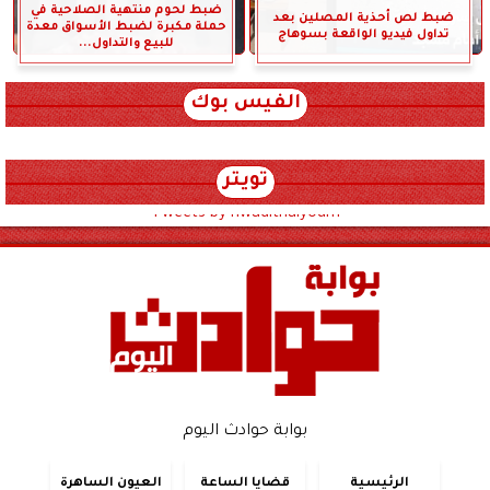
ضبط لحوم منتهية الصلاحية في
ضبط لص أحذية المصلين بعد
حملة مكبرة لضبط الأسواق معدة
تداول فيديو الواقعة بسوهاج
للبيع والتداول...
الفيس بوك
تويتر
Tweets by hwadithalyoum
بوابة حوادث اليوم
الرئيسية
قضايا الساعة
العيون الساهرة