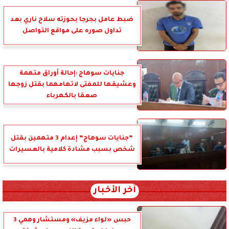
ضبط عامل بجرجا بحوزته سلاح ناري بعد
تداول صوره على مواقع التواصل
جنايات سوهاج :إحالة أوراق متهمة
وعشيقها للمفتى لاتهامهما بقتل زوجها
صعقا بالكهرباء
”جنايات سوهاج” إعدام 3 متهمين بقتل
شخص بسبب مشادة كلامية بالعسيرات
آخر الأخبار
حبس «لواء مزيف» ومستشار وهمي 3