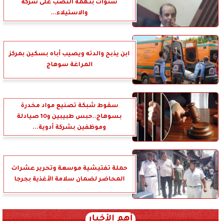
سنوات بتهمة النصب على شركة
والاستيلاء...
ابن يذبح والدته ويصيب أباه بسكين بمركز
المراغة سوهاج
سقوط شبكة تصنيع مواد مخدرة
بسوهاج..حبس طبيبين و10 صيادلة
وموظفين بشركة أدوية...
حملة تفتيشية موسعة وتحرير عشرات
المحاضر لضمان سلامة الأغذية بجرجا
أهم الأخبار