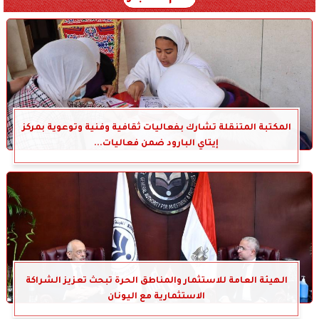
المكتبة المتنقلة تشارك بفعاليات ثقافية وفنية وتوعوية بمركز
إيتاي البارود ضمن فعاليات...
الهيئة العامة للاستثمار والمناطق الحرة تبحث تعزيز الشراكة
الاستثمارية مع اليونان