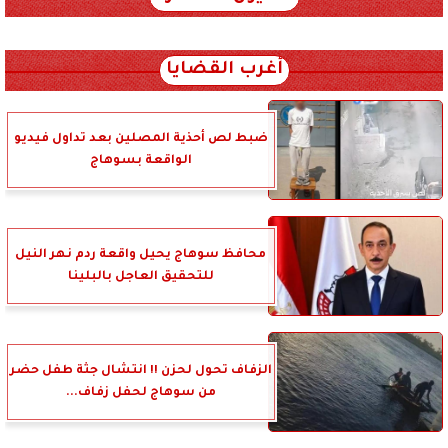
xml_json/rss/~12.xml x0n not found
أغرب القضايا
ضبط لص أحذية المصلين بعد تداول فيديو
الواقعة بسوهاج
محافظ سوهاج يحيل واقعة ردم نهر النيل
للتحقيق العاجل بالبلينا
الزفاف تحول لحزن !! انتشال جثة طفل حضر
من سوهاج لحفل زفاف...