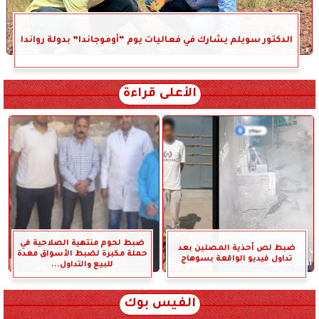
الدكتور سويلم يشارك في فعاليات يوم “أوموجاندا” بدولة رواندا
الأعلى قراءة
ضبط لحوم منتهية الصلاحية في
ضبط لص أحذية المصلين بعد
حملة مكبرة لضبط الأسواق معدة
تداول فيديو الواقعة بسوهاج
للبيع والتداول...
الفيس بوك