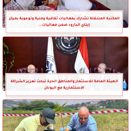
المكتبة المتنقلة تشارك بفعاليات ثقافية وفنية وتوعوية بمركز
إيتاي البارود ضمن فعاليات...
الهيئة العامة للاستثمار والمناطق الحرة تبحث تعزيز الشراكة
الاستثمارية مع اليونان