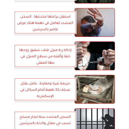
استغل براءتها فخدعها.. السجن
المشدد لعامل في تهمة هتك عرض
قاصر بالبدرشين
إحالة ربة منزل قتلت شقيق زوجها
خنقا وألقته من سطح المنزل فى
بنها للمفتي
جريمة غيرة ومقارنة.. عامل يقتل
عديله بـ32 طعنة أمام السكان في
الإسكندرية
السجن المشدد سنة لنجار مسلح
تسبب في مقتل والدته بالبدرشين