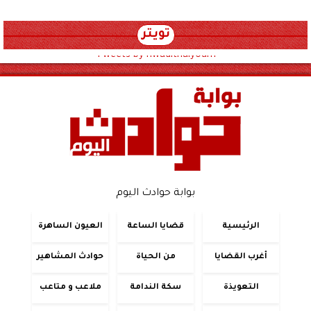
تويتر
Tweets by hwadithalyoum
بوابة حوادث اليوم
الرئيسية
قضايا الساعة
العيون الساهرة
أغرب القضايا
من الحياة
حوادث المشاهير
التعويذة
سكة الندامة
ملاعب و متاعب