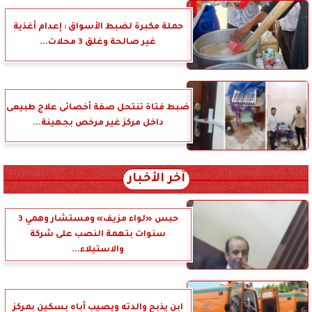
حملة مكبرة لضبط الأسواق : إعدام أغذية
غير صالحة وغلق 3 محلات...
ضبط فتاة تنتحل صفة أخصائى علاج طبيعى
داخل مركز غير مرخص بجهينة...
آخر الأخبار
حبس «لواء مزيف» ومستشار وهمي 3
سنوات بتهمة النصب على شركة
والاستيلاء...
ابن يذبح والدته ويصيب أباه بسكين بمركز