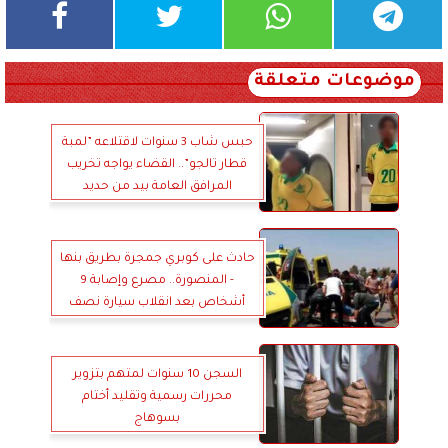
موضوعات متعلقة
حبس شاب 3 سنوات لاقتلاعه ”لمبة
قطار تالجو”.. القضاء يواجه تخريب
المرافق العامة بيد من حديد
حادث على كوبري جمجرة بطريق بنها
- المنصورة.. مصرع وإصابة 9
أشخاص بعد انقلاب سيارة نصف
نقل
السجن 10 سنوات لمتهم بتزوير
محررات رسمية وتقليد أختام
بسوهاج