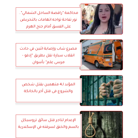
محاكمة ”راقصة الساحل الشمالي”..
نور تفاحة تواجه اتهامات بالتحريض
على الفسق أمام جنح الهرم
مصرع شاب وإصابة اثنين في حادث
انقلاب سيارة نقل بطريق ”إدفو -
مرسى علم” بأسوان
المؤبد لـ4 متهمين بقتل شخص
والشروع فى قتل آخر بالخانكة
الإعدام لتاجر قتل سائق تروسيكل
بالسم والخنق لسرقته في الإسكندرية