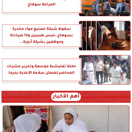
المراغة سوهاج
سقوط شبكة تصنيع مواد مخدرة
بسوهاج..حبس طبيبين و10 صيادلة
وموظفين بشركة أدوية...
حملة تفتيشية موسعة وتحرير عشرات
المحاضر لضمان سلامة الأغذية بجرجا
أهم الأخبار