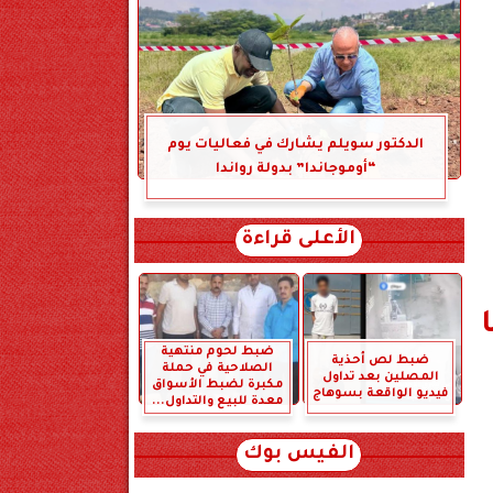
الدكتور سويلم يشارك في فعاليات يوم
“أوموجاندا” بدولة رواندا
الأعلى قراءة
ضبط لحوم منتهية
ضبط لص أحذية
الصلاحية في حملة
المصلين بعد تداول
مكبرة لضبط الأسواق
فيديو الواقعة بسوهاج
معدة للبيع والتداول...
الفيس بوك