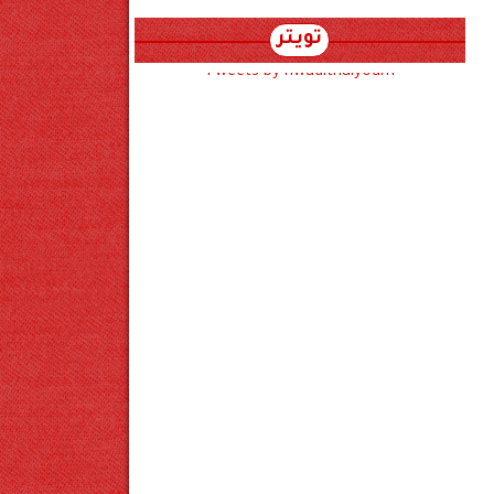
تويتر
Tweets by hwadithalyoum