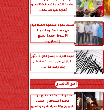
سلامة الغذاء تضبط 530 كيلو
أغذية غير صالحة...
ضبط لحوم منتهية الصلاحية
في حملة مكبرة لضبط
الأسواق معدة للبيع
والتداول...
غرفة الأزمات بسوهاج: لا تأثير
للزلزال على المحافظة ولم
يتم رصد هزات...
آخر الأخبار
سقوط شبكة تصنيع مواد
مخدرة بسوهاج..حبس
طبيبين و10 صيادلة وموظفين