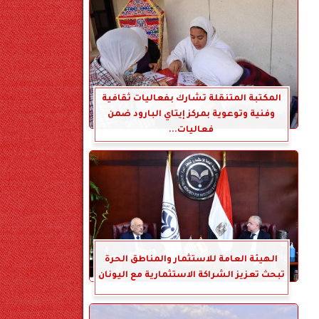
المكتبة المتنقلة تشارك بفعاليات ثقافية
وفنية وتوعوية بمركز إيتاي البارود ضمن
فعاليات...
الهيئة العامة للاستثمار والمناطق الحرة
تبحث تعزيز الشراكة الاستثمارية مع اليونان