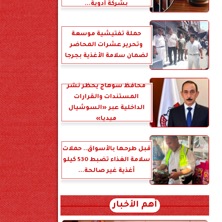
بشركة أدوية...
حملة تفتيشية موسعة
وتحرير عشرات المحاضر
لضمان سلامة الأغذية بجرجا
محافظ سوهاج يحظر نشر
المستندات والقرارات
الداخلية عبر «السوشيال
ميديا»
قبل طرحها بالأسواق.. حملات
سلامة الغذاء تضبط 530 كيلو
أغذية غير صالحة...
أهم الأخبار