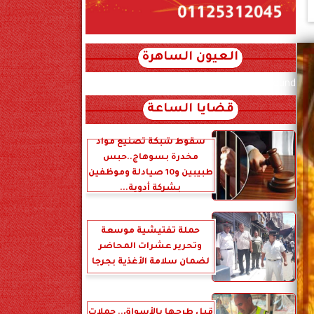
العيون الساهرة
xml_json/rss/~12.xml x0n not found
قضايا الساعة
سقوط شبكة تصنيع مواد
مخدرة بسوهاج..حبس
طبيبين و10 صيادلة وموظفين
بشركة أدوية...
حملة تفتيشية موسعة
وتحرير عشرات المحاضر
لضمان سلامة الأغذية بجرجا
قبل طرحها بالأسواق.. حملات