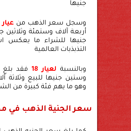
جنيها
وسجل سعر الذهب من
عيار 21
أربعة آلاف وستمئة وثلاثين 
جنيها للشراء ما يعكس استق
التذبذبات العالمية
وبالنسبة
لعيار 18
فقد بلغ 
وستين جنيها للبيع وثلاثة آل
وهو ما يهم فئة كبيرة من الشب
سعر الجنية الذهب في م