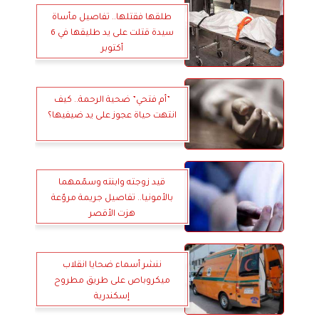
طلقها فقتلها.. تفاصيل مأساة
سيدة قتلت على يد طليقها في 6
أكتوبر
”أم فتحي” ضحية الرحمة.. كيف
انتهت حياة عجوز على يد ضيفيها؟
قيد زوجته وابنته وسمّمهما
بالأمونيا.. تفاصيل جريمة مروّعة
هزت الأقصر
ننشر أسماء ضحايا انقلاب
ميكروباص على طريق مطروح
إسكندرية