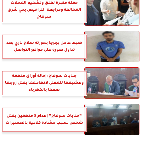
حملة مكبرة لغلق وتشميع المحلات
المخالفة ومراجعة التراخيص بحي شرق
سوهاج
ضبط عامل بجرجا بحوزته سلاح ناري بعد
تداول صوره على مواقع التواصل
جنايات سوهاج :إحالة أوراق متهمة
وعشيقها للمفتى لاتهامهما بقتل زوجها
صعقا بالكهرباء
”جنايات سوهاج” إعدام 3 متهمين بقتل
شخص بسبب مشادة كلامية بالعسيرات