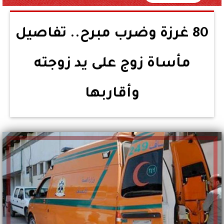
80 غرزة وضرب مبرح.. تفاصيل
مأساة زوج على يد زوجته
وأقاربها