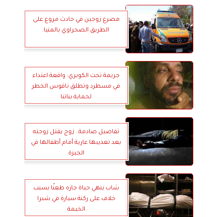
مصرع زوجين في حادث مروع على
الطريق الصحراوي بالمنيا
جريمة تحت الكوبري: واقعة اعتداء
في مسطرد وتطلق ناقوس الخطر
لحماية بناتنا
تفاصيل صادمة.. زوج يقتل زوجته
بعد تعذيبها عارية أمام أطفالها في
الجيزة
شاب ينهي حياة جاره طعنًا بسبب
خلاف على ركنة سيارة في شبرا
الخيمة