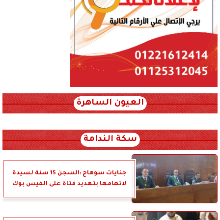
العيون الساهرة
xml_json/rss/~12.xml x0n not found
سكة الندامة
جنايات سوهاج :السجن 15 سنة لسيدة
لاتهامها بتهديد فتاة على الفيس بوك