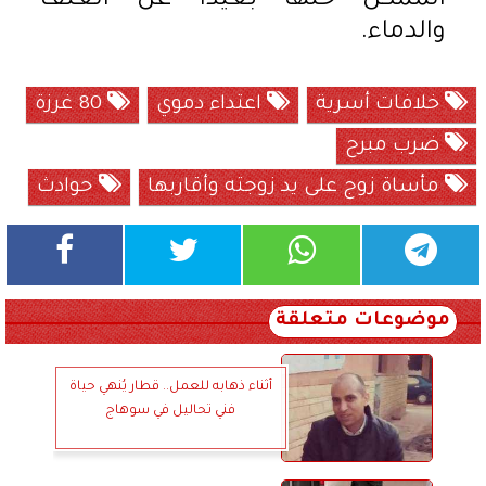
الممكن حلها بعيدًا عن العنف
والدماء.
خلافات أسرية
اعتداء دموي
80 غرزة
ضرب مبرح
مأساة زوج على يد زوجته وأقاربها
حوادث
موضوعات متعلقة
أثناء ذهابه للعمل.. قطار يُنهي حياة
فني تحاليل في سوهاج