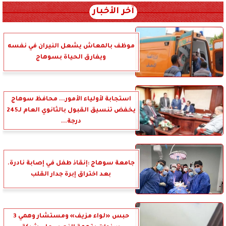
آخر الأخبار
موظف بالمعاش يشعل النيران في نفسه
ويفارق الحياة بسوهاج
استجابة لأولياء الأمور... محافظ سوهاج
يخفض تنسيق القبول بالثانوي العام لـ245
درجة...
جامعة سوهاج :إنقاذ طفل في إصابة نادرة.
بعد اختراق إبرة جدار القلب
حبس «لواء مزيف» ومستشار وهمي 3