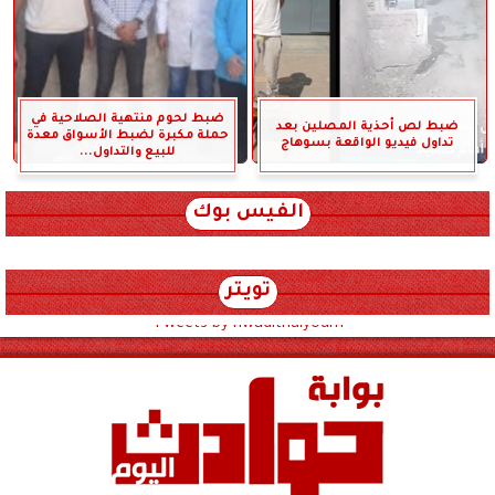
ضبط لحوم منتهية الصلاحية في
ضبط لص أحذية المصلين بعد
حملة مكبرة لضبط الأسواق معدة
تداول فيديو الواقعة بسوهاج
للبيع والتداول...
الفيس بوك
تويتر
Tweets by hwadithalyoum