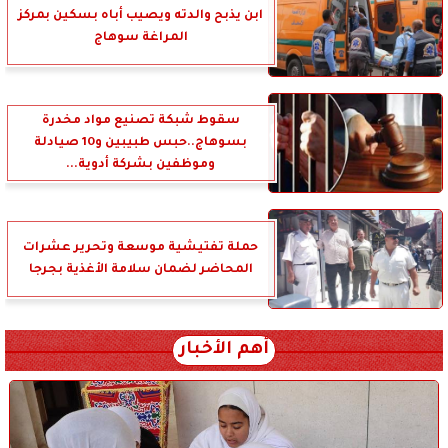
ابن يذبح والدته ويصيب أباه بسكين بمركز
المراغة سوهاج
سقوط شبكة تصنيع مواد مخدرة
بسوهاج..حبس طبيبين و10 صيادلة
وموظفين بشركة أدوية...
حملة تفتيشية موسعة وتحرير عشرات
المحاضر لضمان سلامة الأغذية بجرجا
أهم الأخبار