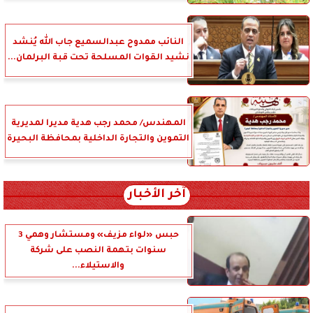
النائب ممدوح عبدالسميع جاب الله يُنشد
نشيد القوات المسلحة تحت قبة البرلمان...
المهندس/ محمد رجب هدية مديرا لمديرية
التموين والتجارة الداخلية بمحافظة البحيرة
آخر الأخبار
حبس «لواء مزيف» ومستشار وهمي 3
سنوات بتهمة النصب على شركة
والاستيلاء...