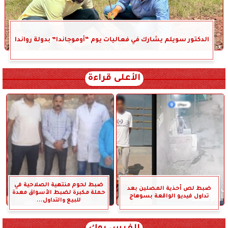
الدكتور سويلم يشارك في فعاليات يوم “أوموجاندا” بدولة رواندا
الأعلى قراءة
ضبط لحوم منتهية الصلاحية في
ضبط لص أحذية المصلين بعد
حملة مكبرة لضبط الأسواق معدة
تداول فيديو الواقعة بسوهاج
للبيع والتداول...