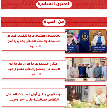
العيون الساهرة
xml_json/rss/~12.xml x0n not found
من الحياة
بالأسماء | اعتماد حركة تنقلات ضباط
الشرطة والبحث الجنائي بمديرية أمن
البحيرة...
افتتاح مسجد عزبة غزال بقرية أبو
الشقاف.. بحضور النائب ممدوح عبد
السميع...
حزب الوعي يطلق أولى فعاليات الملتقى
الثقافي بمناقشة كتاب ”من وحي...