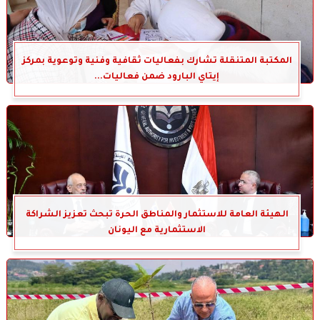
المكتبة المتنقلة تشارك بفعاليات ثقافية وفنية وتوعوية بمركز
إيتاي البارود ضمن فعاليات...
الهيئة العامة للاستثمار والمناطق الحرة تبحث تعزيز الشراكة
الاستثمارية مع اليونان