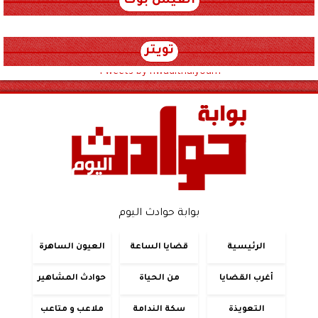
الفيس بوك
تويتر
Tweets by hwadithalyoum
بوابة حوادث اليوم
الرئيسية
قضايا الساعة
العيون الساهرة
أغرب القضايا
من الحياة
حوادث المشاهير
التعويذة
سكة الندامة
ملاعب و متاعب