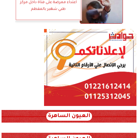
اعتداء ممرضة على فتاة داخل مركز
طبي شهير بالمقطم
العيون الساهرة
xml_json/rss/~12.xml x0n not found