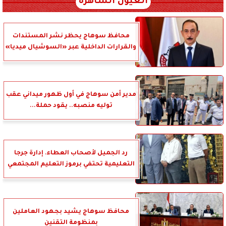
العيون الساهرة
محافظ سوهاج يحظر نشر المستندات
والقرارات الداخلية عبر «السوشيال ميديا»
مدير أمن سوهاج في أول ظهور ميداني عقب
توليه منصبه.. يقود حملة...
رد الجميل لأصحاب العطاء. إدارة جرجا
التعليمية تحتفي برموز التعليم المجتمعي
محافظ سوهاج يشيد بجهود العاملين
بمنظومة التقنين