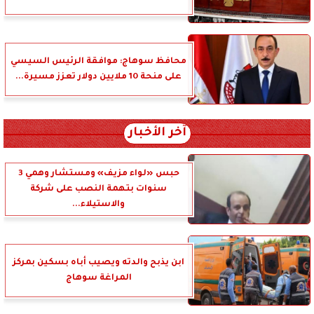
محافظ سوهاج: موافقة الرئيس السيسي
على منحة 10 ملايين دولار تعزز مسيرة...
آخر الأخبار
حبس «لواء مزيف» ومستشار وهمي 3
سنوات بتهمة النصب على شركة
والاستيلاء...
ابن يذبح والدته ويصيب أباه بسكين بمركز
المراغة سوهاج