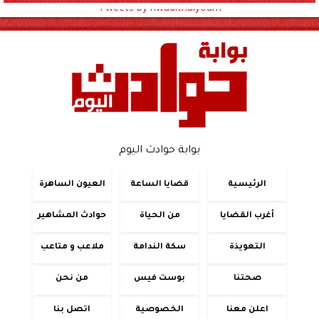
Tweets by hwadithalyoum
بوابة حوادث اليوم
الرئيسية
قضايا الساعة
العيون الساهرة
أغرب القضايا
من الحياة
حوادث المشاهير
التعويذة
سكة الندامة
ملاعب و متاعب
صحتنا
بوست فيس
من نحن
اعلن معنا
الخصوصية
اتصل بنا