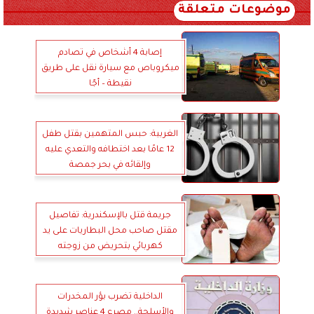
موضوعات متعلقة
إصابة 4 أشخاص في تصادم
ميكروباص مع سيارة نقل على طريق
نقيطة – أجّا
الغربية: حبس المتهمين بقتل طفل
12 عامًا بعد اختطافه والتعدي عليه
وإلقائه في بحر جمصة
جريمة قتل بالإسكندرية: تفاصيل
مقتل صاحب محل البطاريات على يد
كهربائي بتحريض من زوجته
الداخلية تضرب بؤر المخدرات
والأسلحة.. مصرع 4 عناصر شديدة