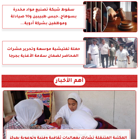
سقوط شبكة تصنيع مواد مخدرة
بسوهاج..حبس طبيبين و10 صيادلة
وموظفين بشركة أدوية...
حملة تفتيشية موسعة وتحرير عشرات
المحاضر لضمان سلامة الأغذية بجرجا
أهم الأخبار
المكتبة المتنقلة تشارك بفعاليات ثقافية وفنية وتوعوية بمركز